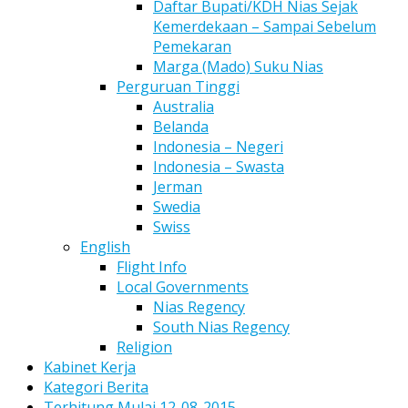
Daftar Bupati/KDH Nias Sejak
Kemerdekaan – Sampai Sebelum
Pemekaran
Marga (Mado) Suku Nias
Perguruan Tinggi
Australia
Belanda
Indonesia – Negeri
Indonesia – Swasta
Jerman
Swedia
Swiss
English
Flight Info
Local Governments
Nias Regency
South Nias Regency
Religion
Kabinet Kerja
Kategori Berita
Terhitung Mulai 12-08-2015