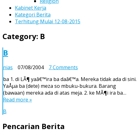
Religion
Kabinet Kerja
Kategori Berita
Terhitung Mulai 12-08-2015
Category:
B
B
on
nias
07/08/2004
7 Comments
B
ba 1. di LÃ¶ yaâ€™ira ba daâ€™a. Mereka tidak ada di sini.
YaÅµa ba (dete) meza so mbuku-bukura. Barang
(bawaan) mereka ada di atas meja. 2. ke MÃ¶i ira ba…
Read more »
B
Pencarian Berita