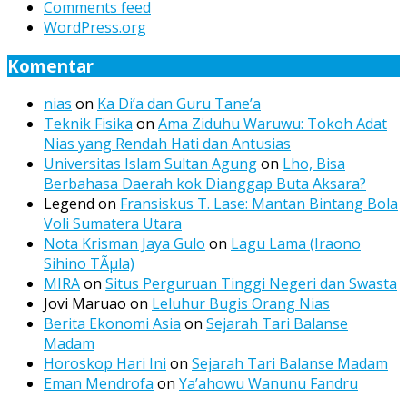
Comments feed
WordPress.org
Komentar
nias
on
Ka Di’a dan Guru Tane’a
Teknik Fisika
on
Ama Ziduhu Waruwu: Tokoh Adat
Nias yang Rendah Hati dan Antusias
Universitas Islam Sultan Agung
on
Lho, Bisa
Berbahasa Daerah kok Dianggap Buta Aksara?
Legend
on
Fransiskus T. Lase: Mantan Bintang Bola
Voli Sumatera Utara
Nota Krisman Jaya Gulo
on
Lagu Lama (Iraono
Sihino TÃµla)
MIRA
on
Situs Perguruan Tinggi Negeri dan Swasta
Jovi Maruao
on
Leluhur Bugis Orang Nias
Berita Ekonomi Asia
on
Sejarah Tari Balanse
Madam
Horoskop Hari Ini
on
Sejarah Tari Balanse Madam
Eman Mendrofa
on
Ya’ahowu Wanunu Fandru