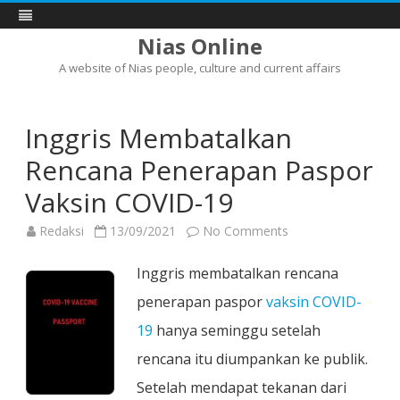
Nias Online
A website of Nias people, culture and current affairs
Skip
to
content
Inggris Membatalkan
Rencana Penerapan Paspor
Vaksin COVID-19
on
Redaksi
13/09/2021
No Comments
Inggris
Membatalkan
Rencana
Inggris membatalkan rencana
Penerapan
Paspor
penerapan paspor
vaksin COVID-
Vaksin
COVID-
19
hanya seminggu setelah
19
rencana itu diumpankan ke publik.
Setelah mendapat tekanan dari