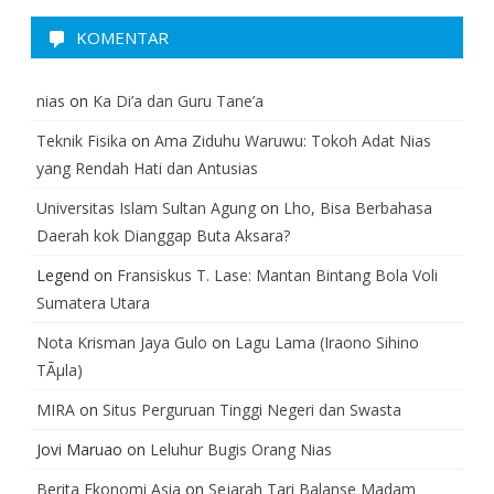
KOMENTAR
nias
on
Ka Di’a dan Guru Tane’a
Teknik Fisika
on
Ama Ziduhu Waruwu: Tokoh Adat Nias
yang Rendah Hati dan Antusias
Universitas Islam Sultan Agung
on
Lho, Bisa Berbahasa
Daerah kok Dianggap Buta Aksara?
Legend
on
Fransiskus T. Lase: Mantan Bintang Bola Voli
Sumatera Utara
Nota Krisman Jaya Gulo
on
Lagu Lama (Iraono Sihino
TÃµla)
MIRA
on
Situs Perguruan Tinggi Negeri dan Swasta
Jovi Maruao
on
Leluhur Bugis Orang Nias
Berita Ekonomi Asia
on
Sejarah Tari Balanse Madam