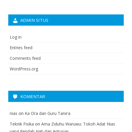
ADMIN SITUS
Log in
Entries feed
Comments feed
WordPress.org
KOMENTAR
nias
on
Ka Di’a dan Guru Tane’a
Teknik Fisika
on
Ama Ziduhu Waruwu: Tokoh Adat Nias
yang Rendah Hati dan Antusias