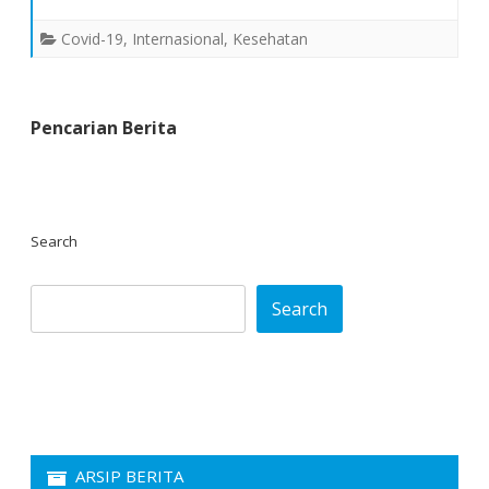
Jendral
WHO
Covid-19
,
Internasional
,
Kesehatan
mendekati
1
Juta
Pencarian Berita
Orang
Search
Search
ARSIP BERITA