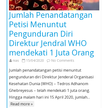
Jumlah Penandatangan
Petisi Menuntut
Pengunduran Diri
Direktur Jendral WHO
mendekati 1 Juta Orang
on
nias
15/04/2020
No Comments
Jumlah
Jumlah penandatangan petisi menuntut
Penandatangan
pengunduran diri Direktur Jenderal Organisasi
Petisi
Kesehatan Dunia (WHO) – Tedros Adhanom
Menuntut
Ghebreyesus – telah mendekati 1 juta orang.
Pengunduran
Diri
Hingga malam hari ini 15 April 2020, jumlah…
Direktur
Read more »