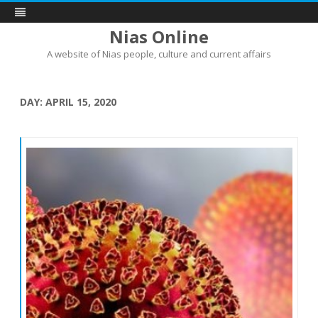
Nias Online
A website of Nias people, culture and current affairs
Skip
to
content
DAY:
APRIL 15, 2020