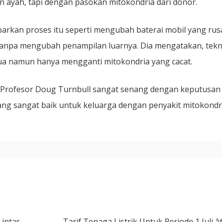
an ayah, tapi dengan pasokan mitokondria dari donor.
arkan proses itu seperti mengubah baterai mobil yang rus
 tanpa mengubah penampilan luarnya. Dia mengatakan, tekn
a namun hanya mengganti mitokondria yang cacat.
le, Profesor Doug Turnbull sangat senang dengan keputusan
 yang sangat baik untuk keluarga dengan penyakit mitokondri
Lintas
Tarif Tenaga Listrik Untuk Periode 1 Juli â