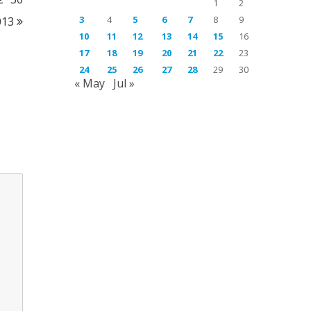
1
2
3
4
5
6
7
8
9
013
10
11
12
13
14
15
16
17
18
19
20
21
22
23
24
25
26
27
28
29
30
« May
Jul »