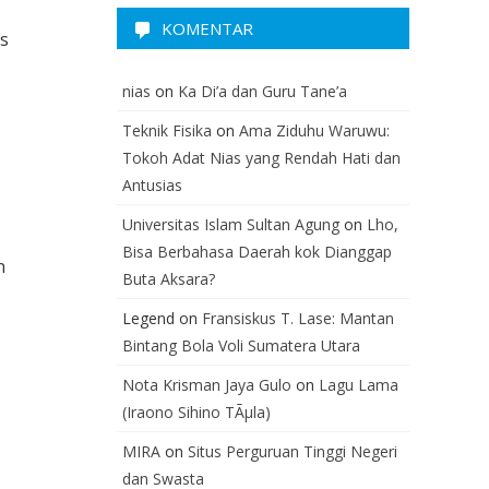
KOMENTAR
s
nias
on
Ka Di’a dan Guru Tane’a
Teknik Fisika
on
Ama Ziduhu Waruwu:
Tokoh Adat Nias yang Rendah Hati dan
Antusias
Universitas Islam Sultan Agung
on
Lho,
Bisa Berbahasa Daerah kok Dianggap
n
Buta Aksara?
Legend
on
Fransiskus T. Lase: Mantan
Bintang Bola Voli Sumatera Utara
Nota Krisman Jaya Gulo
on
Lagu Lama
(Iraono Sihino TÃµla)
MIRA
on
Situs Perguruan Tinggi Negeri
dan Swasta