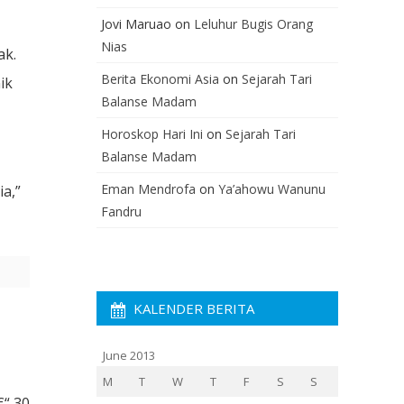
Jovi Maruao
on
Leluhur Bugis Orang
Nias
ak.
Berita Ekonomi Asia
on
Sejarah Tari
ik
Balanse Madam
Horoskop Hari Ini
on
Sejarah Tari
Balanse Madam
Eman Mendrofa
on
Ya’ahowu Wanunu
a,”
Fandru
KALENDER BERITA
June 2013
M
T
W
T
F
S
S
€“ 30