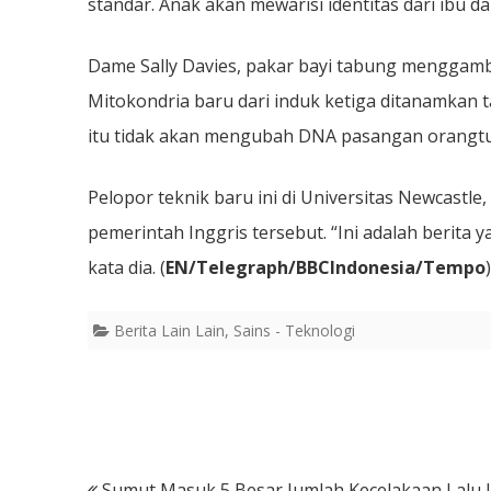
standar. Anak akan mewarisi identitas dari ibu d
Dame Sally Davies, pakar bayi tabung menggamb
Mitokondria baru dari induk ketiga ditanamkan
itu tidak akan mengubah DNA pasangan orangtu
Pelopor teknik baru ini di Universitas Newcast
pemerintah Inggris tersebut. “Ini adalah berita
kata dia. (
EN/Telegraph/BBCIndonesia/Tempo
)
Berita Lain Lain
,
Sains - Teknologi
Post
Sumut Masuk 5 Besar Jumlah Kecelakaan Lalu 