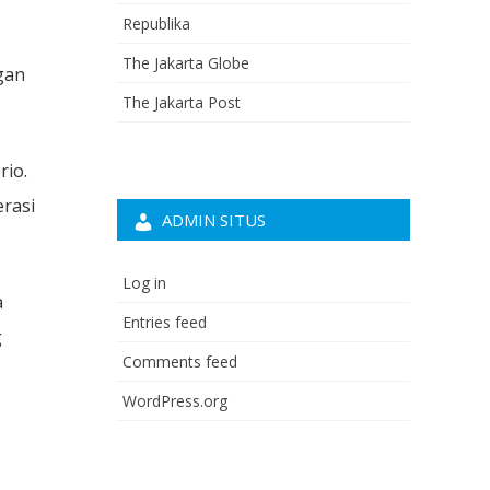
Republika
The Jakarta Globe
gan
The Jakarta Post
rio.
erasi
ADMIN SITUS
Log in
a
Entries feed
g
Comments feed
WordPress.org