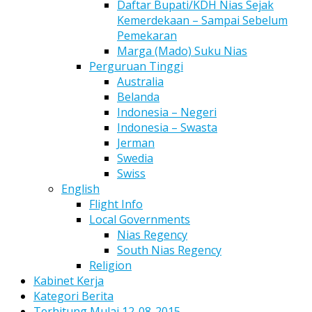
Daftar Bupati/KDH Nias Sejak
Kemerdekaan – Sampai Sebelum
Pemekaran
Marga (Mado) Suku Nias
Perguruan Tinggi
Australia
Belanda
Indonesia – Negeri
Indonesia – Swasta
Jerman
Swedia
Swiss
English
Flight Info
Local Governments
Nias Regency
South Nias Regency
Religion
Kabinet Kerja
Kategori Berita
Terhitung Mulai 12-08-2015