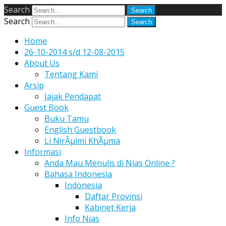
Search
Search
Home
26-10-2014 s/d 12-08-2015
About Us
Tentang Kami
Arsip
Jajak Pendapat
Guest Book
Buku Tamu
English Guestbook
Li NirÃµimi KhÃµma
Informasi
Anda Mau Menulis di Nias Online ?
Bahasa Indonesia
Indonesia
Daftar Provinsi
Kabinet Kerja
Info Nias