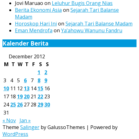
Jovi Maruao
on
Leluhur Bugis Orang Nias
Berita Ekonomi Asia
on
Sejarah Tari Balanse
Madam
Horoskop Hari Ini
on
Sejarah Tari Balanse Madam
Eman Mendrofa
on
Ya’ahowu Wanunu Fandru
Kalender Berita
December 2012
M
T
W
T
F
S
S
1
2
3
4
5
6
7
8
9
10
11
12
13
14
15
16
17
18
19
20
21
22
23
24
25
26
27
28
29
30
31
« Nov
Jan »
Theme
Salinger
by GalussoThemes | Powered by
WordPress