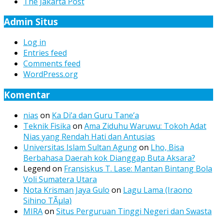
The Jakarta Post
Admin Situs
Log in
Entries feed
Comments feed
WordPress.org
Komentar
nias
on
Ka Di’a dan Guru Tane’a
Teknik Fisika
on
Ama Ziduhu Waruwu: Tokoh Adat
Nias yang Rendah Hati dan Antusias
Universitas Islam Sultan Agung
on
Lho, Bisa
Berbahasa Daerah kok Dianggap Buta Aksara?
Legend
on
Fransiskus T. Lase: Mantan Bintang Bola
Voli Sumatera Utara
Nota Krisman Jaya Gulo
on
Lagu Lama (Iraono
Sihino TÃµla)
MIRA
on
Situs Perguruan Tinggi Negeri dan Swasta