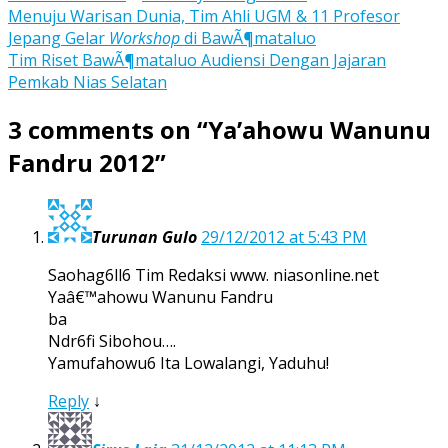
Post
Menuju Warisan Dunia, Tim Ahli UGM & 11 Profesor
Jepang Gelar
Workshop
di BawÃ¶mataluo
navigation
Tim Riset BawÃ¶mataluo Audiensi Dengan Jajaran
Pemkab Nias Selatan
3 comments on “
Ya’ahowu Wanunu
Fandru 2012
”
Turunan Gulo
29/12/2012 at 5:43 PM
Saohag6ll6 Tim Redaksi www. niasonline.net
Yaâ€™ahowu Wanunu Fandru
ba
Ndr6fi Sibohou….
Yamufahowu6 Ita Lowalangi, Yaduhu!
Reply
↓