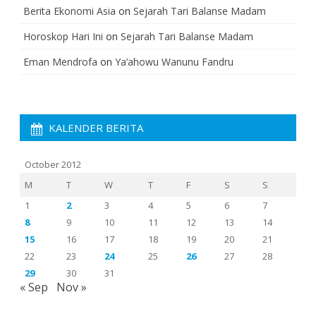
Berita Ekonomi Asia
on
Sejarah Tari Balanse Madam
Horoskop Hari Ini
on
Sejarah Tari Balanse Madam
Eman Mendrofa
on
Ya’ahowu Wanunu Fandru
KALENDER BERITA
October 2012
M
T
W
T
F
S
S
1
2
3
4
5
6
7
8
9
10
11
12
13
14
15
16
17
18
19
20
21
22
23
24
25
26
27
28
29
30
31
« Sep
Nov »