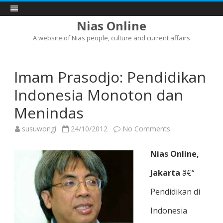
Nias Online
A website of Nias people, culture and current affairs
Skip
to
content
Imam Prasodjo: Pendidikan
Indonesia Monoton dan
Menindas
on
susuwongi
24/10/2012
No Comments
Imam
Prasodjo:
Pendidikan
Nias Online,
Indonesia
Monoton
dan
Jakarta
â€“
Menindas
Pendidikan di
Indonesia