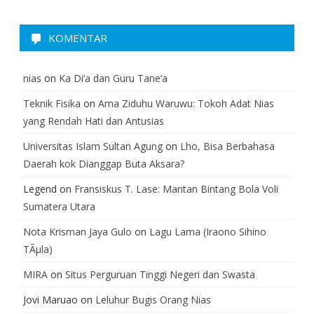
KOMENTAR
nias
on
Ka Di’a dan Guru Tane’a
Teknik Fisika
on
Ama Ziduhu Waruwu: Tokoh Adat Nias
yang Rendah Hati dan Antusias
Universitas Islam Sultan Agung
on
Lho, Bisa Berbahasa
Daerah kok Dianggap Buta Aksara?
Legend
on
Fransiskus T. Lase: Mantan Bintang Bola Voli
Sumatera Utara
Nota Krisman Jaya Gulo
on
Lagu Lama (Iraono Sihino
TÃµla)
MIRA
on
Situs Perguruan Tinggi Negeri dan Swasta
Jovi Maruao
on
Leluhur Bugis Orang Nias