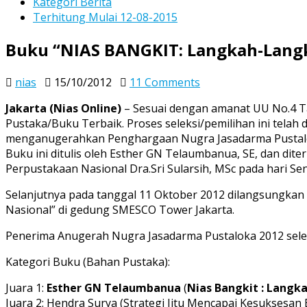
Kategori Berita
Terhitung Mulai 12-08-2015
Buku “NIAS BANGKIT: Langkah-Lang
on
nias
15/10/2012
11 Comments
Buku
Jakarta (Nias Online)
– Sesuai dengan amanat UU No.4 T
“NIAS
Pustaka/Buku Terbaik. Proses seleksi/pemilihan ini telah
BANGKIT:
menganugerahkan Penghargaan Nugra Jasadarma Pustaloka
Langkah-
Buku ini ditulis oleh Esther GN Telaumbanua, SE, dan dit
Langkah
Perpustakaan Nasional Dra.Sri Sularsih, MSc pada hari Se
Awal”
mendapat
Selanjutnya pada tanggal 11 Oktober 2012 dilangsungk
Penghargaan
Nasional” di gedung SMESCO Tower Jakarta.
Nugra
Jasadarma
Penerima Anugerah Nugra Jasadarma Pustaloka 2012 sele
Pustakaloka
Kategori Buku (Bahan Pustaka):
2012
Juara 1:
Esther GN Telaumbanua
(
Nias Bangkit : Langk
Juara 2: Hendra Surya (Strategi Jitu Mencapai Kesuksesan 