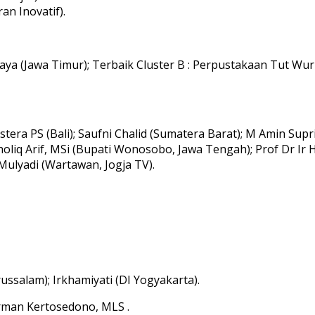
an Inovatif).
ya (Jawa Timur); Terbaik Cluster B : Perpustakaan Tut Wuri
tera PS (Bali); Saufni Chalid (Sumatera Barat); M Amin Sup
Kholiq Arif, MSi (Bupati Wonosobo, Jawa Tengah); Prof Dr Ir
Mulyadi (Wartawan, Jogja TV).
ssalam); Irkhamiyati (DI Yogyakarta).
rman Kertosedono, MLS .