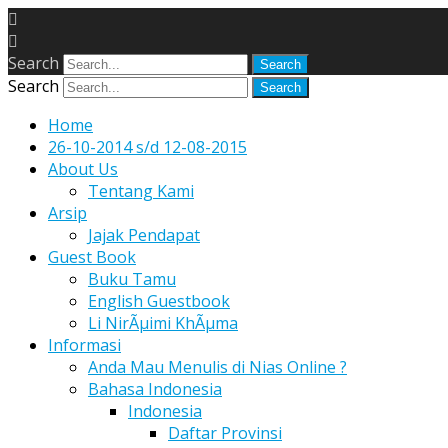
Search
Search
Home
26-10-2014 s/d 12-08-2015
About Us
Tentang Kami
Arsip
Jajak Pendapat
Guest Book
Buku Tamu
English Guestbook
Li NirÃµimi KhÃµma
Informasi
Anda Mau Menulis di Nias Online ?
Bahasa Indonesia
Indonesia
Daftar Provinsi