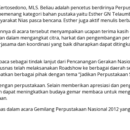
ertosedono, MLS. Beliau adalah pencetus berdirinya Per
u pemenang kategori bahan pustaka yaitu Esther GN Telaum
akat Nias pasca bencana. Esther juga aktif menulis berba
annya di acara tersebut menyampaikan ucapan terima kasi
an dalam mengangkat citra, harkat dan pengembangan pe
asama dan koordinasi yang baik diharapkan dapat ditingka
mbaca sebagai tindak lanjut dari Pencanangan Gerakan N
pusnas telah melaksanakan Roadshow ke berbagai daerah s
atkan berbagai pihak dengan tema “Jadikan Perpustakaan S
ngan perpustakaan. Selain memberikan apresiasi dan pen
an dapat meningkatkan budaya gemar membaca untuk mengej
aan.
as dalam acara Gemilang Perpustakaan Nasional 2012 yan