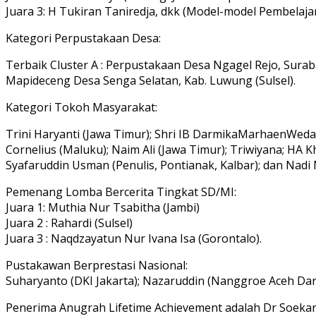
Juara 3: H Tukiran Taniredja, dkk (Model-model Pembelajar
Kategori Perpustakaan Desa:
Terbaik Cluster A : Perpustakaan Desa Ngagel Rejo, Suraba
Mapideceng Desa Senga Selatan, Kab. Luwung (Sulsel).
Kategori Tokoh Masyarakat:
Trini Haryanti (Jawa Timur); Shri IB DarmikaMarhaenWedas
Cornelius (Maluku); Naim Ali (Jawa Timur); Triwiyana; HA 
Syafaruddin Usman (Penulis, Pontianak, Kalbar); dan Nadi 
Pemenang Lomba Bercerita Tingkat SD/MI:
Juara 1: Muthia Nur Tsabitha (Jambi)
Juara 2 : Rahardi (Sulsel)
Juara 3 : Naqdzayatun Nur Ivana Isa (Gorontalo).
Pustakawan Berprestasi Nasional:
Suharyanto (DKI Jakarta); Nazaruddin (Nanggroe Aceh Daru
Penerima Anugrah Lifetime Achievement adalah Dr Soeka