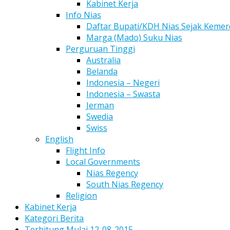
Kabinet Kerja
Info Nias
Daftar Bupati/KDH Nias Sejak Keme
Marga (Mado) Suku Nias
Perguruan Tinggi
Australia
Belanda
Indonesia – Negeri
Indonesia – Swasta
Jerman
Swedia
Swiss
English
Flight Info
Local Governments
Nias Regency
South Nias Regency
Religion
Kabinet Kerja
Kategori Berita
Terhitung Mulai 12-08-2015