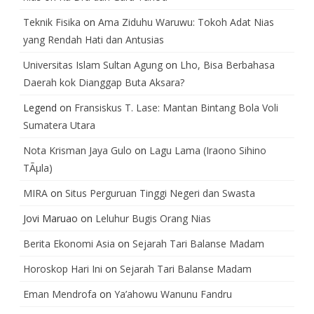
Teknik Fisika
on
Ama Ziduhu Waruwu: Tokoh Adat Nias
yang Rendah Hati dan Antusias
Universitas Islam Sultan Agung
on
Lho, Bisa Berbahasa
Daerah kok Dianggap Buta Aksara?
Legend
on
Fransiskus T. Lase: Mantan Bintang Bola Voli
Sumatera Utara
Nota Krisman Jaya Gulo
on
Lagu Lama (Iraono Sihino
TÃµla)
MIRA
on
Situs Perguruan Tinggi Negeri dan Swasta
Jovi Maruao
on
Leluhur Bugis Orang Nias
Berita Ekonomi Asia
on
Sejarah Tari Balanse Madam
Horoskop Hari Ini
on
Sejarah Tari Balanse Madam
Eman Mendrofa
on
Ya’ahowu Wanunu Fandru