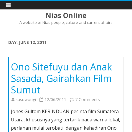
Nias Online
A website of Nias people, culture and current affairs
Skip
to
content
DAY:
JUNE 12, 2011
Ono Sitefuyu dan Anak
Sasada, Gairahkan Film
Sumut
on
susuwongi
12/06/2011
7 Comments
Ono
Jones Gultom KERINDUAN pecinta film Sumatera
Sitefuyu
Utara, khususnya yang tertarik pada warna lokal,
dan
perlahan mulai terobati, dengan kehadiran Ono
Anak