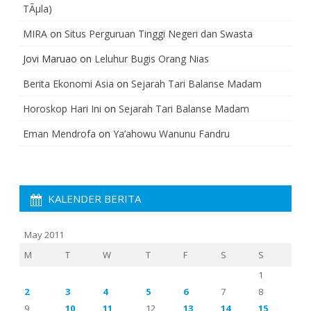
TÃµla)
MIRA
on
Situs Perguruan Tinggi Negeri dan Swasta
Jovi Maruao
on
Leluhur Bugis Orang Nias
Berita Ekonomi Asia
on
Sejarah Tari Balanse Madam
Horoskop Hari Ini
on
Sejarah Tari Balanse Madam
Eman Mendrofa
on
Ya’ahowu Wanunu Fandru
KALENDER BERITA
May 2011
M
T
W
T
F
S
S
1
2
3
4
5
6
7
8
9
10
11
12
13
14
15