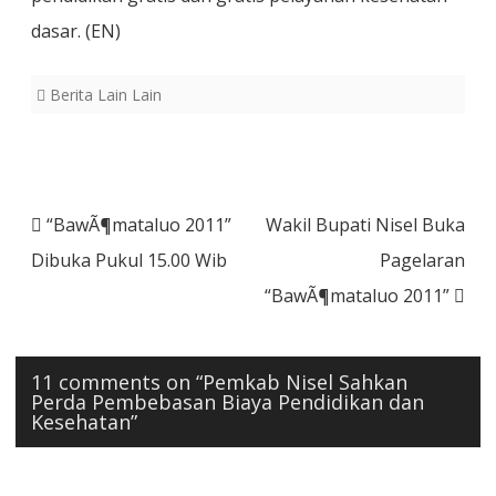
dasar. (EN)
Berita Lain Lain
Post
“BawÃ¶mataluo 2011”
Wakil Bupati Nisel Buka
navigation
Dibuka Pukul 15.00 Wib
Pagelaran
“BawÃ¶mataluo 2011”
11 comments on “
Pemkab Nisel Sahkan
Perda Pembebasan Biaya Pendidikan dan
Kesehatan
”