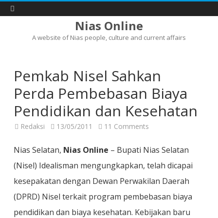
Nias Online
A website of Nias people, culture and current affairs
Skip
to
content
Pemkab Nisel Sahkan
Perda Pembebasan Biaya
Pendidikan dan Kesehatan
on
Redaksi
13/05/2011
11 Comments
Pemkab
Nisel
Sahkan
Nias Selatan,
Nias Online
– Bupati Nias Selatan
Perda
Pembebasan
(Nisel) Idealisman mengungkapkan, telah dicapai
Biaya
Pendidikan
kesepakatan dengan Dewan Perwakilan Daerah
dan
Kesehatan
(DPRD) Nisel terkait program pembebasan biaya
pendidikan dan biaya kesehatan. Kebijakan baru