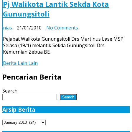
Pj Walikota Lantik Sekda Kota
Gunungsitoli
on
nias
21/01/2010
No Comments
Pj
Pejabat Walikota Gunungsitoli Drs Martinus Lase MSP,
Walikota
Selasa (19/1) melantik Sekda Gunungsitoli Drs
Lantik
Kemurnian Zebua BE.
Sekda
Kota
Berita Lain Lain
Gunungsitoli
Pencarian Berita
Search
Search
Arsip Berita
Arsip
Berita