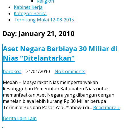
Religion
Kabinet Kerja
Kategori Berita
Terhitung Mulai 12-08-2015
Day:
January 21, 2010
Aset Negara Berbiaya 30 Miliar di
Nias “Ditelantarkan”
on
borokoa
21/01/2010
No Comments
Aset
Medan – Masyarakat Nias mempertanyakan
Negara
kesungguhan Pemerintah Kabupaten Nias untuk
Berbiaya
memanfaatkan Aset Negara yang dibangun dengan
30
menelan biaya lebih kurang Rp 30 Miliar berupa
Miliar
Terminal Bus dan Pasar Yaâ€™ahowu di…
Read more »
di
Nias
Berita Lain Lain
“Ditelantarkan”