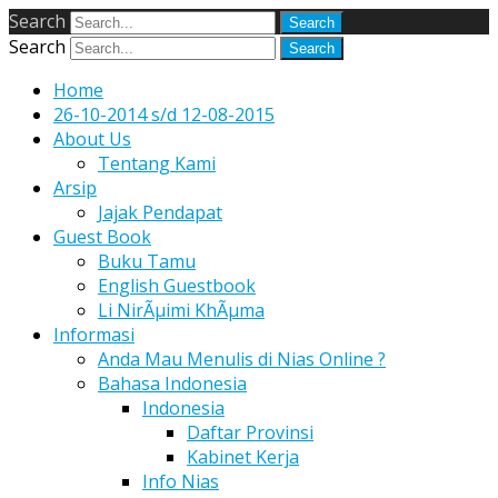
Search
Search
Home
26-10-2014 s/d 12-08-2015
About Us
Tentang Kami
Arsip
Jajak Pendapat
Guest Book
Buku Tamu
English Guestbook
Li NirÃµimi KhÃµma
Informasi
Anda Mau Menulis di Nias Online ?
Bahasa Indonesia
Indonesia
Daftar Provinsi
Kabinet Kerja
Info Nias