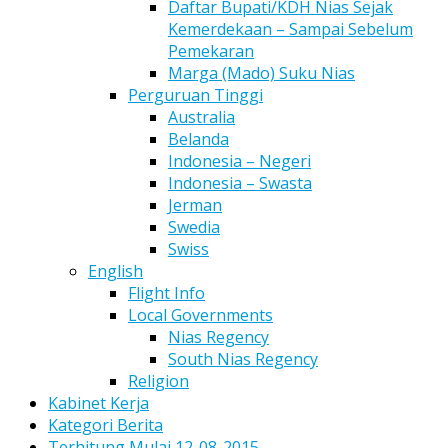
Daftar Bupati/KDH Nias Sejak
Kemerdekaan – Sampai Sebelum
Pemekaran
Marga (Mado) Suku Nias
Perguruan Tinggi
Australia
Belanda
Indonesia – Negeri
Indonesia – Swasta
Jerman
Swedia
Swiss
English
Flight Info
Local Governments
Nias Regency
South Nias Regency
Religion
Kabinet Kerja
Kategori Berita
Terhitung Mulai 12-08-2015