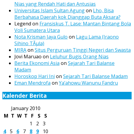
Nias yang Rendah Hati dan Antusias
Universitas Islam Sultan Agung
on
Lho, Bisa
Berbahasa Daerah kok Dianggap Buta Aksara?
Legend
on
Fransiskus T. Lase: Mantan Bintang Bola
Voli Sumatera Utara
Nota Krisman Jaya Gulo
on
Lagu Lama (Iraono
Sihino TÃµla)
MIRA
on
Situs Perguruan Tinggi Negeri dan Swasta
Jovi Maruao
on
Leluhur Bugis Orang Nias
Berita Ekonomi Asia
on
Sejarah Tari Balanse
Madam
Horoskop Hari Ini
on
Sejarah Tari Balanse Madam
Eman Mendrofa
on
Ya’ahowu Wanunu Fandru
Kalender Berita
January 2010
M
T
W
T
F
S
S
1
2
3
4
5
6
7
8
9
10