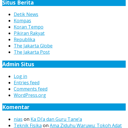
Situs Berita
Detik News
Kompas
Koran Tempo
Pikiran Rakyat
Republika
The Jakarta Globe
The Jakarta Post
Admin Situs
Log in
Entries feed
Comments feed
WordPress.org
Komentar
nias
on
Ka Di’a dan Guru Tane’a
Teknik Fisika
on
Ama Ziduhu Waruwu: Tokoh Adat