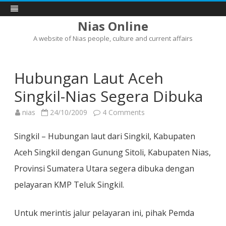
Nias Online
A website of Nias people, culture and current affairs
Skip
to
content
Hubungan Laut Aceh
Singkil-Nias Segera Dibuka
on
nias
24/10/2009
4 Comments
Hubungan
Laut
Aceh
Singkil – Hubungan laut dari Singkil, Kabupaten
Singkil-
Nias
Aceh Singkil dengan Gunung Sitoli, Kabupaten Nias,
Segera
Dibuka
Provinsi Sumatera Utara segera dibuka dengan
pelayaran KMP Teluk Singkil.
Untuk merintis jalur pelayaran ini, pihak Pemda