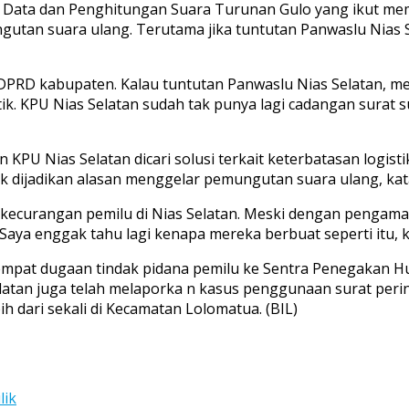
ata dan Penghitungan Suara Turunan Gulo yang ikut meman
gutan suara ulang. Terutama jika tuntutan Panwaslu Nias S
 DPRD kabupaten. Kalau tuntutan Panwaslu Nias Selatan, 
istik. KPU Nias Selatan sudah tak punya lagi cadangan sura
 Nias Selatan dicari solusi terkait keterbatasan logisti
k dijadikan alasan menggelar pemungutan suara ulang, kat
kecurangan pemilu di Nias Selatan. Meski dengan pengamana
 Saya enggak tahu lagi kenapa mereka berbuat seperti itu, 
 empat dugaan tindak pidana pemilu ke Sentra Penegakan H
elatan juga telah melaporka n kasus penggunaan surat perin
h dari sekali di Kecamatan Lolomatua. (BIL)
lik