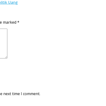
litik Uang
are marked
*
he next time I comment.