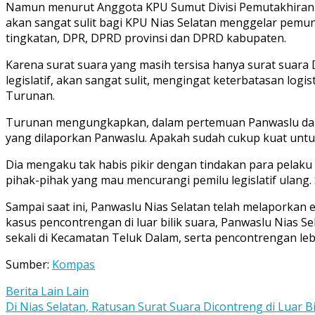
Namun menurut Anggota KPU Sumut Divisi Pemutakhiran D
akan sangat sulit bagi KPU Nias Selatan menggelar pemun
tingkatan, DPR, DPRD provinsi dan DPRD kabupaten.
Karena surat suara yang masih tersisa hanya surat suara
legislatif, akan sangat sulit, mengingat keterbatasan log
Turunan.
Turunan mengungkapkan, dalam pertemuan Panwaslu dan KPU
yang dilaporkan Panwaslu. Apakah sudah cukup kuat untu
Dia mengaku tak habis pikir dengan tindakan para pelaku 
pihak-pihak yang mau mencurangi pemilu legislatif ulang.
Sampai saat ini, Panwaslu Nias Selatan telah melaporkan
kasus pencontrengan di luar bilik suara, Panwaslu Nias S
sekali di Kecamatan Teluk Dalam, serta pencontrengan lebi
Sumber:
Kompas
Berita Lain Lain
Post
Di Nias Selatan, Ratusan Surat Suara Dicontreng di Luar Bi