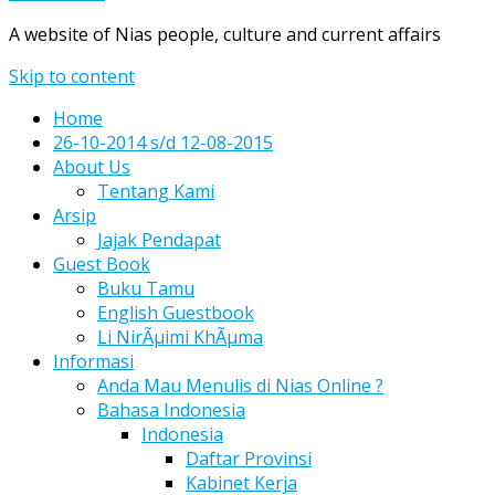
A website of Nias people, culture and current affairs
Skip to content
Home
26-10-2014 s/d 12-08-2015
About Us
Tentang Kami
Arsip
Jajak Pendapat
Guest Book
Buku Tamu
English Guestbook
Li NirÃµimi KhÃµma
Informasi
Anda Mau Menulis di Nias Online ?
Bahasa Indonesia
Indonesia
Daftar Provinsi
Kabinet Kerja