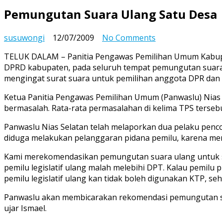
Pemungutan Suara Ulang Satu Desa
on
susuwongi
12/07/2009
No Comments
Pemungutan
TELUK DALAM – Panitia Pengawas Pemilihan Umum Kabupa
Suara
DPRD kabupaten, pada seluruh tempat pemungutan suara di
Ulang
mengingat surat suara untuk pemilihan anggota DPR dan D
Satu
Desa
Ketua Panitia Pengawas Pemilihan Umum (Panwaslu) Nias S
bermasalah. Rata-rata permasalahan di kelima TPS tersebut
Panwaslu Nias Selatan telah melaporkan dua pelaku pencon
diduga melakukan pelanggaran pidana pemilu, karena men
Kami merekomendasikan pemungutan suara ulang untuk selur
pemilu legislatif ulang malah melebihi DPT. Kalau pemilu
pemilu legislatif ulang kan tidak boleh digunakan KTP, se
Panwaslu akan membicarakan rekomendasi pemungutan suara
ujar Ismael.