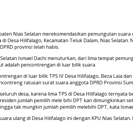
ten Nias Selatan merekomendasikan pemungutan suara ul
 Desa Hilifalago, Kecamatan Teluk Dalam, Nias Selatan. N
PRD provinsi telah habis.
elatan Ismael Dachi menuturkan, dari lima tempat pemungu
 adalah pencontrengan di luar bilik suara.
trengan di luar bilik TPS IV Desa Hilifalago, Beza Laia da
contreng ratusan surat suara anggota DPRD Provinsi Sumut
uh desa, karena lima TPS di Desa Hilifalago ternyata berm
 presiden jumlah pemilih mele bihi DPT kan dimungkinkan s
hingga tak mungkin jumlah pemilih melebihi DPT, kata Ismae
 ulang di Desa Hilifalago ini dengan KPU Nias Selatan. K