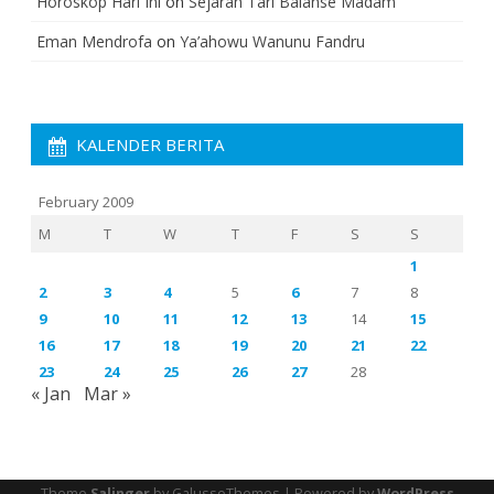
Horoskop Hari Ini
on
Sejarah Tari Balanse Madam
Eman Mendrofa
on
Ya’ahowu Wanunu Fandru
KALENDER BERITA
February 2009
M
T
W
T
F
S
S
1
2
3
4
5
6
7
8
9
10
11
12
13
14
15
16
17
18
19
20
21
22
23
24
25
26
27
28
« Jan
Mar »
Theme
Salinger
by GalussoThemes | Powered by
WordPress