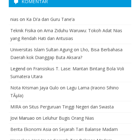
KOMENTAR
nias
on
Ka Di’a dan Guru Tane’a
Teknik Fisika
on
Ama Ziduhu Waruwu: Tokoh Adat Nias
yang Rendah Hati dan Antusias
Universitas Islam Sultan Agung
on
Lho, Bisa Berbahasa
Daerah kok Dianggap Buta Aksara?
Legend
on
Fransiskus T. Lase: Mantan Bintang Bola Voli
Sumatera Utara
Nota Krisman Jaya Gulo
on
Lagu Lama (Iraono Sihino
TÃµla)
MIRA
on
Situs Perguruan Tinggi Negeri dan Swasta
Jovi Maruao
on
Leluhur Bugis Orang Nias
Berita Ekonomi Asia
on
Sejarah Tari Balanse Madam