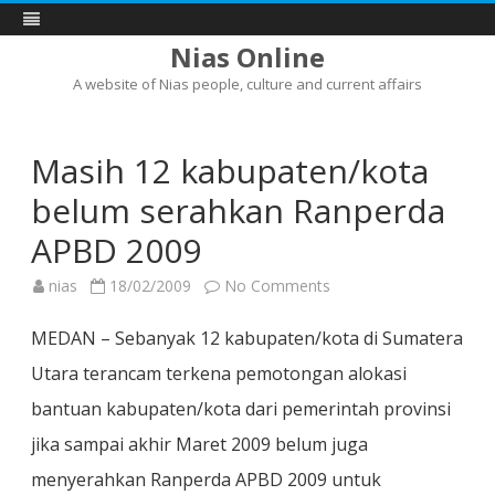
Nias Online
A website of Nias people, culture and current affairs
Skip
to
content
Masih 12 kabupaten/kota
belum serahkan Ranperda
APBD 2009
on
nias
18/02/2009
No Comments
Masih
12
kabupaten/kota
MEDAN – Sebanyak 12 kabupaten/kota di Sumatera
belum
serahkan
Utara terancam terkena pemotongan alokasi
Ranperda
APBD
bantuan kabupaten/kota dari pemerintah provinsi
2009
jika sampai akhir Maret 2009 belum juga
menyerahkan Ranperda APBD 2009 untuk