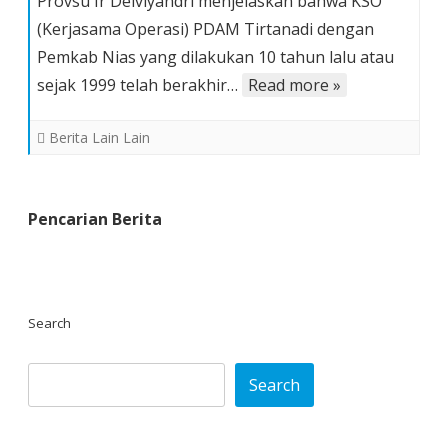
Provsu Ir Delviyandri menjelaskan bahwa KSO
Tahun,
(Kerjasama Operasi) PDAM Tirtanadi dengan
KSO
Pemkab Nias yang dilakukan 10 tahun lalu atau
PDAM
Tirtanadi
sejak 1999 telah berakhir…
Read more »
Provsu
dengan
Berita Lain Lain
Pemkab
Nias
Berakhir
Pencarian Berita
Search
Search