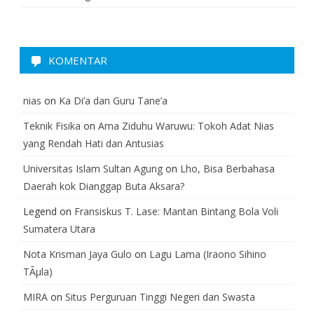
KOMENTAR
nias
on
Ka Di’a dan Guru Tane’a
Teknik Fisika
on
Ama Ziduhu Waruwu: Tokoh Adat Nias
yang Rendah Hati dan Antusias
Universitas Islam Sultan Agung
on
Lho, Bisa Berbahasa
Daerah kok Dianggap Buta Aksara?
Legend
on
Fransiskus T. Lase: Mantan Bintang Bola Voli
Sumatera Utara
Nota Krisman Jaya Gulo
on
Lagu Lama (Iraono Sihino
TÃµla)
MIRA
on
Situs Perguruan Tinggi Negeri dan Swasta