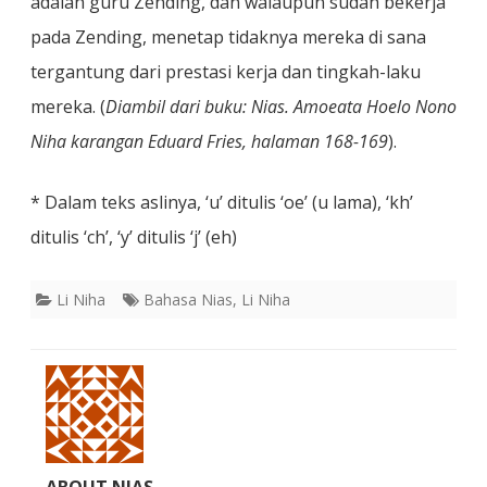
adalah guru Zending, dan walaupun sudah bekerja
pada Zending, menetap tidaknya mereka di sana
tergantung dari prestasi kerja dan tingkah-laku
mereka. (
Diambil dari buku: Nias. Amoeata Hoelo Nono
Niha karangan Eduard Fries, halaman 168-169
).
* Dalam teks aslinya, ‘u’ ditulis ‘oe’ (u lama), ‘kh’
ditulis ‘ch’, ‘y’ ditulis ‘j’ (eh)
Li Niha
Bahasa Nias
,
Li Niha