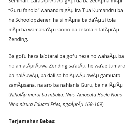
Seminari. LafatÃµrÃµ’Ãµ gÃµi ua ba zedÃµna mÃµi
“Guru fanolo” wanandraigÃµ ira Tua Kumandru ba
he Schoolopziener; ha si mÃµna ba da’Ãµ zi tola
mÃµi ba wamaha’Ãµ iraono ba zekola nifatÃµrÃµ
Zending.
Ba gofu heza la’otarai ba gofu heza no wahaÃµ, ba
no amatÃµrÃµwa Zending sa’atÃµ, he wa’ae tumaro
ba halÃµwÃµ, ba dali sa halÃµwÃµ awÃµ gamuata
zamÃµsana, na aro ba nahiania Guru, ba na lÃµ’Ãµ.
(
NihalÃµ moroi ba mbuku: Nias. Amoeata Hoelo Nono
Niha nisura Eduard Fries, ngaÃµrÃµ 168-169
).
Terjemahan Bebas
: