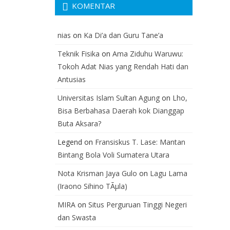
KOMENTAR
nias
on
Ka Di’a dan Guru Tane’a
Teknik Fisika
on
Ama Ziduhu Waruwu:
Tokoh Adat Nias yang Rendah Hati dan
Antusias
Universitas Islam Sultan Agung
on
Lho,
Bisa Berbahasa Daerah kok Dianggap
Buta Aksara?
Legend
on
Fransiskus T. Lase: Mantan
Bintang Bola Voli Sumatera Utara
Nota Krisman Jaya Gulo
on
Lagu Lama
(Iraono Sihino TÃµla)
MIRA
on
Situs Perguruan Tinggi Negeri
dan Swasta