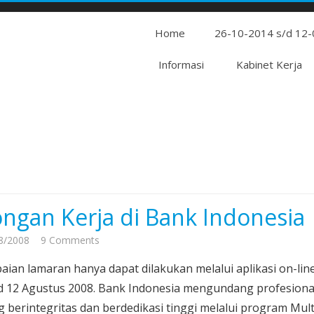
Home
26-10-2014 s/d 12
Informasi
Kabinet Kerja
ngan Kerja di Bank Indonesia
on
8/2008
9 Comments
Lowongan
ian lamaran hanya dapat dilakukan melalui aplikasi on-lin
Kerja
/d 12 Agustus 2008. Bank Indonesia mengundang profesiona
di
 berintegritas dan berdedikasi tinggi melalui program Mult
Bank