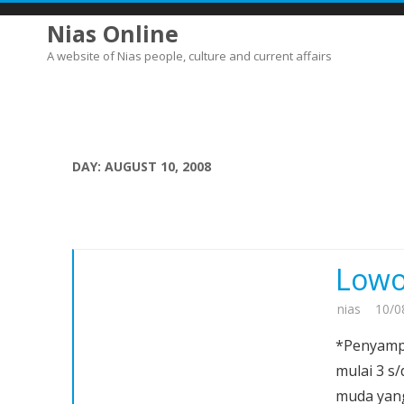
Nias Online
A website of Nias people, culture and current affairs
DAY:
AUGUST 10, 2008
Lowo
nias
10/0
*Penyampa
mulai 3 s
muda yang