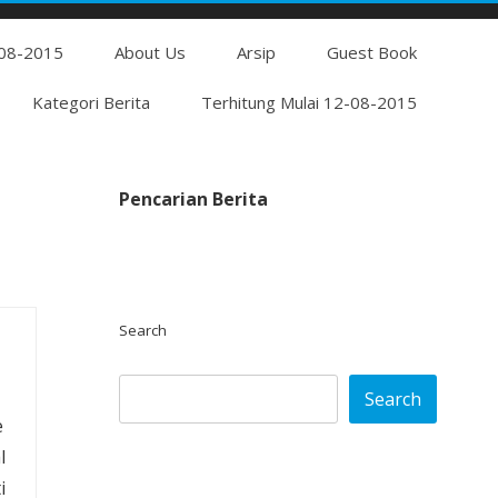
Skip
-08-2015
to
About Us
Arsip
Guest Book
content
Kategori Berita
Terhitung Mulai 12-08-2015
Pencarian Berita
Search
Search
e
l
i