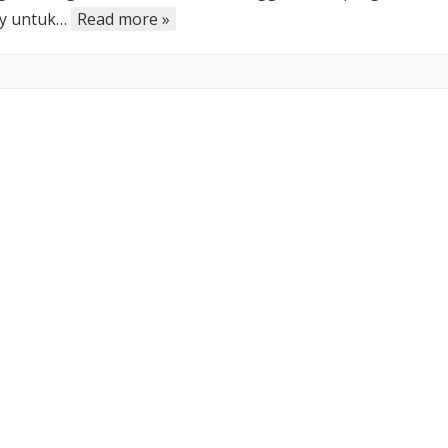
ry untuk…
Read more »
Indonesia