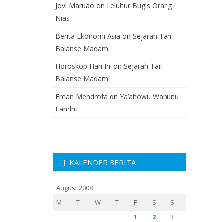
Jovi Maruao
on
Leluhur Bugis Orang
Nias
Berita Ekonomi Asia
on
Sejarah Tari
Balanse Madam
Horoskop Hari Ini
on
Sejarah Tari
Balanse Madam
Eman Mendrofa
on
Ya’ahowu Wanunu
Fandru
KALENDER BERITA
August 2008
M
T
W
T
F
S
S
1
2
3