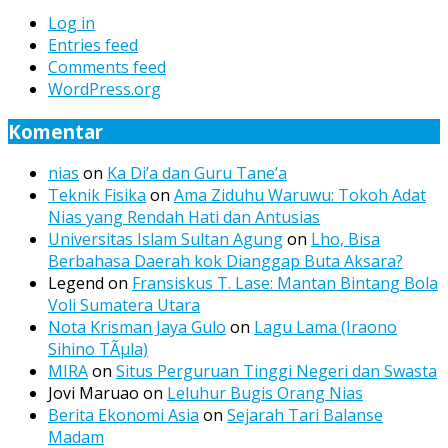
Log in
Entries feed
Comments feed
WordPress.org
Komentar
nias
on
Ka Di’a dan Guru Tane’a
Teknik Fisika
on
Ama Ziduhu Waruwu: Tokoh Adat
Nias yang Rendah Hati dan Antusias
Universitas Islam Sultan Agung
on
Lho, Bisa
Berbahasa Daerah kok Dianggap Buta Aksara?
Legend
on
Fransiskus T. Lase: Mantan Bintang Bola
Voli Sumatera Utara
Nota Krisman Jaya Gulo
on
Lagu Lama (Iraono
Sihino TÃµla)
MIRA
on
Situs Perguruan Tinggi Negeri dan Swasta
Jovi Maruao
on
Leluhur Bugis Orang Nias
Berita Ekonomi Asia
on
Sejarah Tari Balanse
Madam