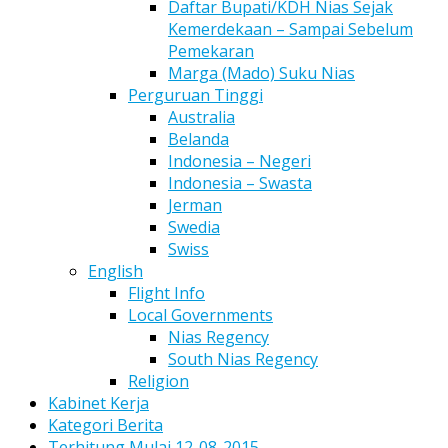
Daftar Bupati/KDH Nias Sejak
Kemerdekaan – Sampai Sebelum
Pemekaran
Marga (Mado) Suku Nias
Perguruan Tinggi
Australia
Belanda
Indonesia – Negeri
Indonesia – Swasta
Jerman
Swedia
Swiss
English
Flight Info
Local Governments
Nias Regency
South Nias Regency
Religion
Kabinet Kerja
Kategori Berita
Terhitung Mulai 12-08-2015