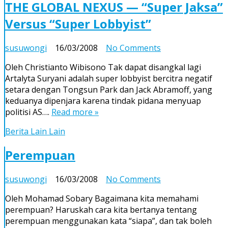
THE GLOBAL NEXUS — “Super Jaksa”
Versus “Super Lobbyist”
on
susuwongi
16/03/2008
No Comments
THE
Oleh Christianto Wibisono Tak dapat disangkal lagi
GLOBAL
Artalyta Suryani adalah super lobbyist bercitra negatif
NEXUS
setara dengan Tongsun Park dan Jack Abramoff, yang
—
keduanya dipenjara karena tindak pidana menyuap
“Super
politisi AS….
Read more »
Jaksa”
Versus
Berita Lain Lain
“Super
Lobbyist”
Perempuan
on
susuwongi
16/03/2008
No Comments
Perempuan
Oleh Mohamad Sobary Bagaimana kita memahami
perempuan? Haruskah cara kita bertanya tentang
perempuan menggunakan kata “siapa”, dan tak boleh