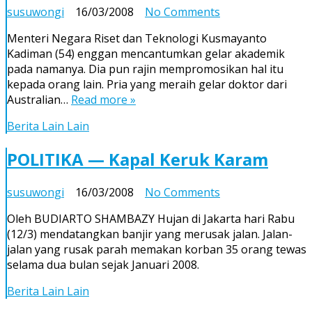
on
susuwongi
16/03/2008
No Comments
Gelar
Menteri Negara Riset dan Teknologi Kusmayanto
dan
Kadiman (54) enggan mencantumkan gelar akademik
Korupsi*)
pada namanya. Dia pun rajin mempromosikan hal itu
kepada orang lain. Pria yang meraih gelar doktor dari
Australian…
Read more »
Berita Lain Lain
POLITIKA — Kapal Keruk Karam
on
susuwongi
16/03/2008
No Comments
POLITIKA
Oleh BUDIARTO SHAMBAZY Hujan di Jakarta hari Rabu
—
(12/3) mendatangkan banjir yang merusak jalan. Jalan-
Kapal
jalan yang rusak parah memakan korban 35 orang tewas
Keruk
selama dua bulan sejak Januari 2008.
Karam
Berita Lain Lain