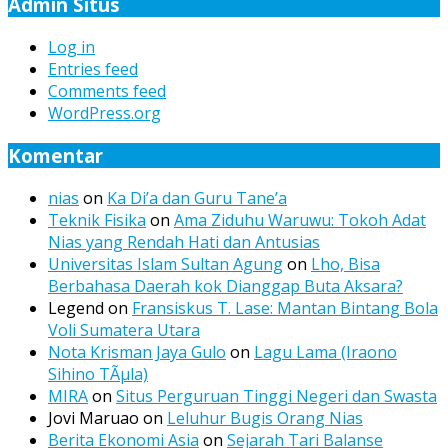
Admin Situs
Log in
Entries feed
Comments feed
WordPress.org
Komentar
nias
on
Ka Di’a dan Guru Tane’a
Teknik Fisika
on
Ama Ziduhu Waruwu: Tokoh Adat
Nias yang Rendah Hati dan Antusias
Universitas Islam Sultan Agung
on
Lho, Bisa
Berbahasa Daerah kok Dianggap Buta Aksara?
Legend
on
Fransiskus T. Lase: Mantan Bintang Bola
Voli Sumatera Utara
Nota Krisman Jaya Gulo
on
Lagu Lama (Iraono
Sihino TÃµla)
MIRA
on
Situs Perguruan Tinggi Negeri dan Swasta
Jovi Maruao
on
Leluhur Bugis Orang Nias
Berita Ekonomi Asia
on
Sejarah Tari Balanse