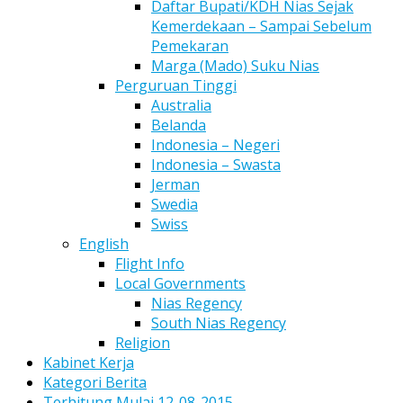
Daftar Bupati/KDH Nias Sejak
Kemerdekaan – Sampai Sebelum
Pemekaran
Marga (Mado) Suku Nias
Perguruan Tinggi
Australia
Belanda
Indonesia – Negeri
Indonesia – Swasta
Jerman
Swedia
Swiss
English
Flight Info
Local Governments
Nias Regency
South Nias Regency
Religion
Kabinet Kerja
Kategori Berita
Terhitung Mulai 12-08-2015