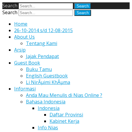
Search
Search
Home
26-10-2014 s/d 12-08-2015
About Us
Tentang Kami
Arsip
Jajak Pendapat
Guest Book
Buku Tamu
English Guestbook
Li NirÃµimi KhÃµma
Informasi
Anda Mau Menulis di Nias Online ?
Bahasa Indonesia
Indonesia
Daftar Provinsi
Kabinet Kerja
Info Nias