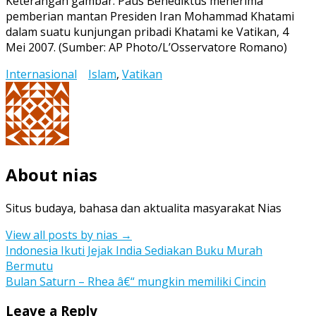
Keterangan gambar: Paus Benediktus menerima
pemberian mantan Presiden Iran Mohammad Khatami
dalam suatu kunjungan pribadi Khatami ke Vatikan, 4
Mei 2007. (Sumber: AP Photo/L’Osservatore Romano)
Internasional
Islam
,
Vatikan
About nias
Situs budaya, bahasa dan aktualita masyarakat Nias
View all posts by nias
→
Post
Indonesia Ikuti Jejak India Sediakan Buku Murah
Bermutu
navigation
Bulan Saturn – Rhea â€“ mungkin memiliki Cincin
Leave a Reply