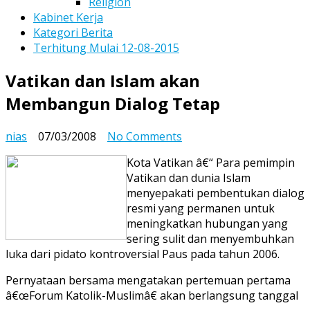
Religion
Kabinet Kerja
Kategori Berita
Terhitung Mulai 12-08-2015
Vatikan dan Islam akan
Membangun Dialog Tetap
on
nias
07/03/2008
No Comments
Vatikan
Kota Vatikan â€“ Para pemimpin
dan
Vatikan dan dunia Islam
Islam
menyepakati pembentukan dialog
akan
resmi yang permanen untuk
Membangun
meningkatkan hubungan yang
Dialog
sering sulit dan menyembuhkan
Tetap
luka dari pidato kontroversial Paus pada tahun 2006.
Pernyataan bersama mengatakan pertemuan pertama
â€œForum Katolik-Muslimâ€ akan berlangsung tanggal