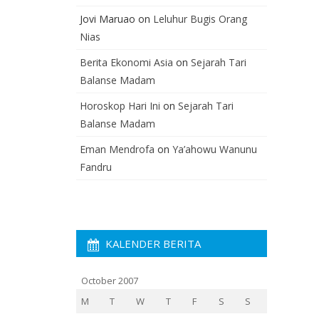
Jovi Maruao
on
Leluhur Bugis Orang
Nias
Berita Ekonomi Asia
on
Sejarah Tari
Balanse Madam
Horoskop Hari Ini
on
Sejarah Tari
Balanse Madam
Eman Mendrofa
on
Ya’ahowu Wanunu
Fandru
KALENDER BERITA
October 2007
M
T
W
T
F
S
S