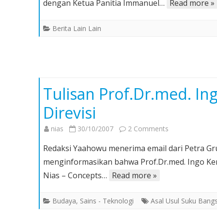
dengan Ketua Panitia Immanuel…
Read more »
PPK
dan
Berita Lain Lain
PPS
untuk
Pemilihan
Gubsu
Tulisan Prof.Dr.med. I
Direvisi
on
nias
30/10/2007
2 Comments
Tulisan
Redaksi Yaahowu menerima email dari Petra Gr
Prof.Dr.med.
menginformasikan bahwa Prof.Dr.med. Ingo Kenn
Ingo
Nias – Concepts…
Read more »
Kennerknecht
Yang
Budaya
,
Sains - Teknologi
Asal Usul Suku Bang
Telah
Direvisi