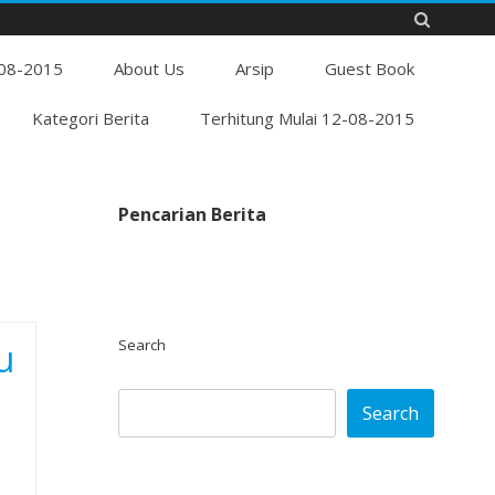
Skip
-08-2015
to
About Us
Arsip
Guest Book
content
Kategori Berita
Terhitung Mulai 12-08-2015
Pencarian Berita
u
Search
Search