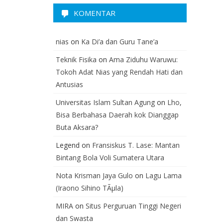
KOMENTAR
nias
on
Ka Di’a dan Guru Tane’a
Teknik Fisika
on
Ama Ziduhu Waruwu:
Tokoh Adat Nias yang Rendah Hati dan
Antusias
Universitas Islam Sultan Agung
on
Lho,
Bisa Berbahasa Daerah kok Dianggap
Buta Aksara?
Legend
on
Fransiskus T. Lase: Mantan
Bintang Bola Voli Sumatera Utara
Nota Krisman Jaya Gulo
on
Lagu Lama
(Iraono Sihino TÃµla)
MIRA
on
Situs Perguruan Tinggi Negeri
dan Swasta