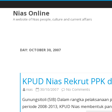
Nias Online
A website of Nias people, culture and current affairs
DAY:
OCTOBER 30, 2007
KPUD Nias Rekrut PPK 
on
nias
30/10/2007
No Comments
KPUD
Gunungsitoli (SIB) Dalam rangka pelaksanaan 
Nias
periode 2008-2013, KPUD Nias membentuk pani
Rekrut