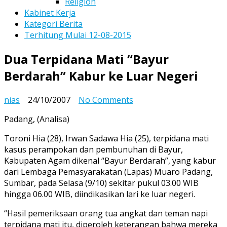
Religion
Kabinet Kerja
Kategori Berita
Terhitung Mulai 12-08-2015
Dua Terpidana Mati “Bayur
Berdarah” Kabur ke Luar Negeri
on
nias
24/10/2007
No Comments
Dua
Padang, (Analisa)
Terpidana
Mati
Toroni Hia (28), Irwan Sadawa Hia (25), terpidana mati
“Bayur
kasus perampokan dan pembunuhan di Bayur,
Berdarah”
Kabupaten Agam dikenal “Bayur Berdarah”, yang kabur
Kabur
dari Lembaga Pemasyarakatan (Lapas) Muaro Padang,
ke
Sumbar, pada Selasa (9/10) sekitar pukul 03.00 WIB
Luar
hingga 06.00 WIB, diindikasikan lari ke luar negeri.
Negeri
“Hasil pemeriksaan orang tua angkat dan teman napi
terpidana mati itu, diperoleh keterangan bahwa mereka