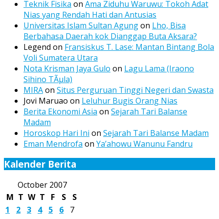
Teknik Fisika
on
Ama Ziduhu Waruwu: Tokoh Adat
Nias yang Rendah Hati dan Antusias
Universitas Islam Sultan Agung
on
Lho, Bisa
Berbahasa Daerah kok Dianggap Buta Aksara?
Legend
on
Fransiskus T. Lase: Mantan Bintang Bola
Voli Sumatera Utara
Nota Krisman Jaya Gulo
on
Lagu Lama (Iraono
Sihino TÃµla)
MIRA
on
Situs Perguruan Tinggi Negeri dan Swasta
Jovi Maruao
on
Leluhur Bugis Orang Nias
Berita Ekonomi Asia
on
Sejarah Tari Balanse
Madam
Horoskop Hari Ini
on
Sejarah Tari Balanse Madam
Eman Mendrofa
on
Ya’ahowu Wanunu Fandru
Kalender Berita
October 2007
M
T
W
T
F
S
S
1
2
3
4
5
6
7