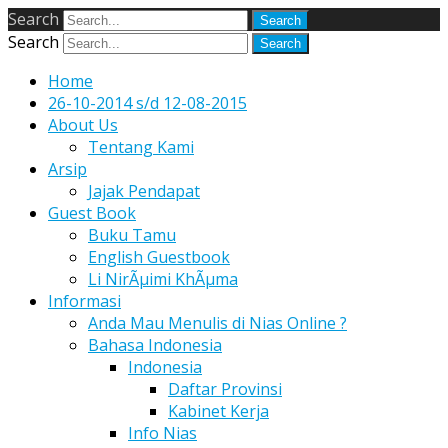
Search
Search
Home
26-10-2014 s/d 12-08-2015
About Us
Tentang Kami
Arsip
Jajak Pendapat
Guest Book
Buku Tamu
English Guestbook
Li NirÃµimi KhÃµma
Informasi
Anda Mau Menulis di Nias Online ?
Bahasa Indonesia
Indonesia
Daftar Provinsi
Kabinet Kerja
Info Nias