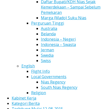
Daftar Bupati/KDH Nias Sejak
Kemerdekaan – Sampai Sebelum
Pemekaran
Marga (Mado) Suku Nias
Perguruan Tinggi
Australia
Belanda
Indonesia – Negeri
Indonesia – Swasta
Jerman
Swedia
Swiss
English
Flight Info
Local Governments
Nias Regency
South Nias Regency
Religion
Kabinet Kerja
Kategori Berita
Terhitung Mulai 12-08-2015