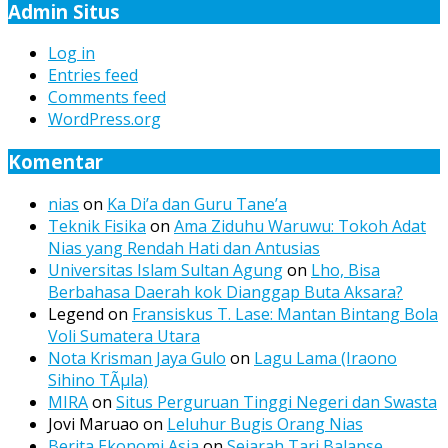
Admin Situs
Log in
Entries feed
Comments feed
WordPress.org
Komentar
nias
on
Ka Di’a dan Guru Tane’a
Teknik Fisika
on
Ama Ziduhu Waruwu: Tokoh Adat
Nias yang Rendah Hati dan Antusias
Universitas Islam Sultan Agung
on
Lho, Bisa
Berbahasa Daerah kok Dianggap Buta Aksara?
Legend
on
Fransiskus T. Lase: Mantan Bintang Bola
Voli Sumatera Utara
Nota Krisman Jaya Gulo
on
Lagu Lama (Iraono
Sihino TÃµla)
MIRA
on
Situs Perguruan Tinggi Negeri dan Swasta
Jovi Maruao
on
Leluhur Bugis Orang Nias
Berita Ekonomi Asia
on
Sejarah Tari Balanse