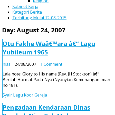
Religion
Kabinet Kerja
Kategori Berita
Terhitung Mulai 12-08-2015
Day:
August 24, 2007
Otu Fakhe Waâ€™ara â€“ Lagu
Yubileum 1965
on
nias
24/08/2007
1 Comment
Otu
Lala note: Glory to His name (Rev. JH Stockton) â€“
Fakhe
Berilah Hormat Pada-Nya (Nyanyian Kemenangan Iman
Waâ€™ara
no 181).
â€“
Lagu
Syair Lagu Koor Gereja
Yubileum
1965
Pengadaan Kendaraan Dinas