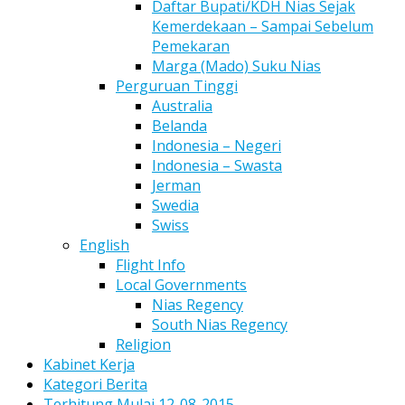
Daftar Bupati/KDH Nias Sejak
Kemerdekaan – Sampai Sebelum
Pemekaran
Marga (Mado) Suku Nias
Perguruan Tinggi
Australia
Belanda
Indonesia – Negeri
Indonesia – Swasta
Jerman
Swedia
Swiss
English
Flight Info
Local Governments
Nias Regency
South Nias Regency
Religion
Kabinet Kerja
Kategori Berita
Terhitung Mulai 12-08-2015