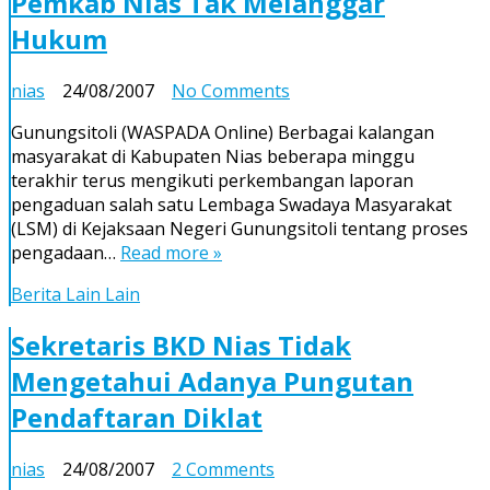
Pemkab Nias Tak Melanggar
Hukum
on
nias
24/08/2007
No Comments
Pengadaan
Gunungsitoli (WASPADA Online) Berbagai kalangan
Kendaraan
masyarakat di Kabupaten Nias beberapa minggu
Dinas
terakhir terus mengikuti perkembangan laporan
Pemkab
pengaduan salah satu Lembaga Swadaya Masyarakat
Nias
(LSM) di Kejaksaan Negeri Gunungsitoli tentang proses
Tak
pengadaan…
Read more »
Melanggar
Hukum
Berita Lain Lain
Sekretaris BKD Nias Tidak
Mengetahui Adanya Pungutan
Pendaftaran Diklat
on
nias
24/08/2007
2 Comments