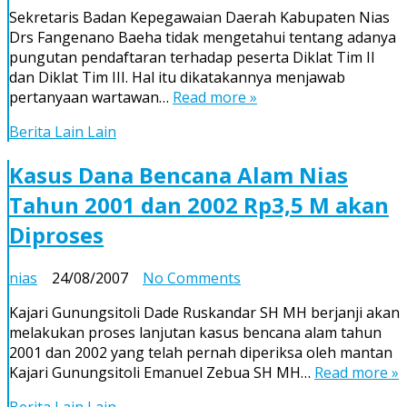
Sekretaris
Sekretaris Badan Kepegawaian Daerah Kabupaten Nias
BKD
Drs Fangenano Baeha tidak mengetahui tentang adanya
Nias
pungutan pendaftaran terhadap peserta Diklat Tim II
Tidak
dan Diklat Tim III. Hal itu dikatakannya menjawab
Mengetahui
pertanyaan wartawan…
Read more »
Adanya
Pungutan
Berita Lain Lain
Pendaftaran
Diklat
Kasus Dana Bencana Alam Nias
Tahun 2001 dan 2002 Rp3,5 M akan
Diproses
on
nias
24/08/2007
No Comments
Kasus
Kajari Gunungsitoli Dade Ruskandar SH MH berjanji akan
Dana
melakukan proses lanjutan kasus bencana alam tahun
Bencana
2001 dan 2002 yang telah pernah diperiksa oleh mantan
Alam
Kajari Gunungsitoli Emanuel Zebua SH MH…
Read more »
Nias
Tahun