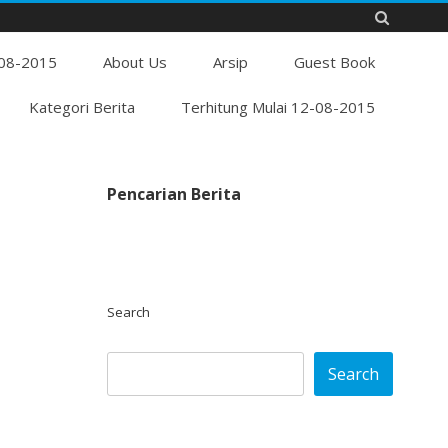
Skip
-08-2015
to
About Us
Arsip
Guest Book
content
Kategori Berita
Terhitung Mulai 12-08-2015
Pencarian Berita
Search
Search