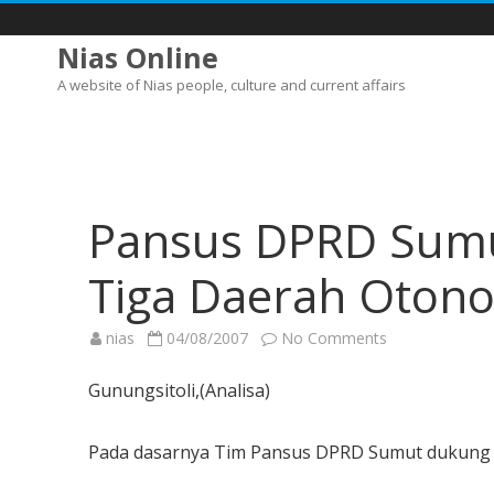
Nias Online
A website of Nias people, culture and current affairs
Pansus DPRD Sum
Tiga Daerah Otono
on
nias
04/08/2007
No Comments
Pansus
DPRD
Sumut
Gunungsitoli,(Analisa)
Dukung
Pemekaran
Tiga
Daerah
Pada dasarnya Tim Pansus DPRD Sumut dukung 
Otonom
di
Nias