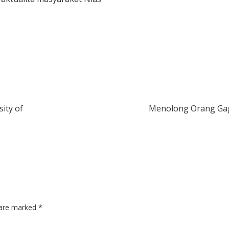
ity of
Menolong Orang Ga
s are marked
*