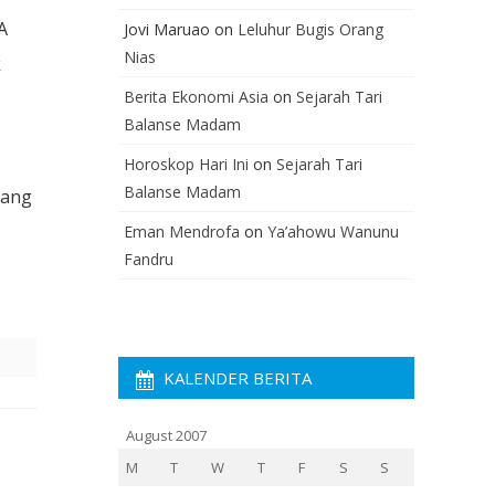
A
Jovi Maruao
on
Leluhur Bugis Orang
Nias
k
Berita Ekonomi Asia
on
Sejarah Tari
Balanse Madam
Horoskop Hari Ini
on
Sejarah Tari
Balanse Madam
yang
Eman Mendrofa
on
Ya’ahowu Wanunu
Fandru
KALENDER BERITA
August 2007
M
T
W
T
F
S
S