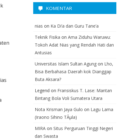
ik
KOMENTAR
nias
on
Ka Di’a dan Guru Tane’a
Teknik Fisika
on
Ama Ziduhu Waruwu:
aten
Tokoh Adat Nias yang Rendah Hati dan
Antusias
Universitas Islam Sultan Agung
on
Lho,
Bisa Berbahasa Daerah kok Dianggap
Buta Aksara?
ias
Legend
on
Fransiskus T. Lase: Mantan
Bintang Bola Voli Sumatera Utara
a
Nota Krisman Jaya Gulo
on
Lagu Lama
(Iraono Sihino TÃµla)
MIRA
on
Situs Perguruan Tinggi Negeri
dan Swasta