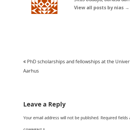
View all posts by nias
→
Post
PhD scholarships and fellowships at the Univers
navigation
Aarhus
Leave a Reply
Your email address will not be published.
Required field
COMMENT
*