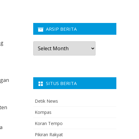
ARSIP BERITA
ng
Arsip
Berita
ngan
SITUS BERITA
Detik News
ten
Kompas
Koran Tempo
pa
Pikiran Rakyat