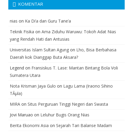
KOMENTAR
nias
on
Ka Di’a dan Guru Tane’a
Teknik Fisika
on
Ama Ziduhu Waruwu: Tokoh Adat Nias
yang Rendah Hati dan Antusias
Universitas Islam Sultan Agung
on
Lho, Bisa Berbahasa
Daerah kok Dianggap Buta Aksara?
Legend
on
Fransiskus T. Lase: Mantan Bintang Bola Voli
Sumatera Utara
Nota Krisman Jaya Gulo
on
Lagu Lama (Iraono Sihino
TÃµla)
MIRA
on
Situs Perguruan Tinggi Negeri dan Swasta
Jovi Maruao
on
Leluhur Bugis Orang Nias
Berita Ekonomi Asia
on
Sejarah Tari Balanse Madam