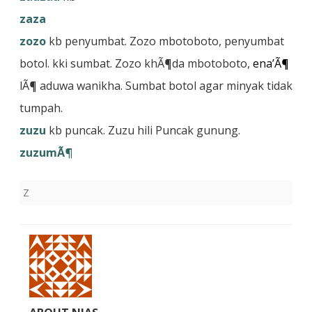
zaza
zozo
kb penyumbat. Zozo mbotoboto, penyumbat
botol. kki sumbat. Zozo khÃ¶da mbotoboto,
ena’Ã¶
lÃ¶ aduwa wanikha. Sumbat botol agar minyak tidak
tumpah.
zuzu
kb puncak. Zuzu hili Puncak gunung.
zuzumÃ¶
Z