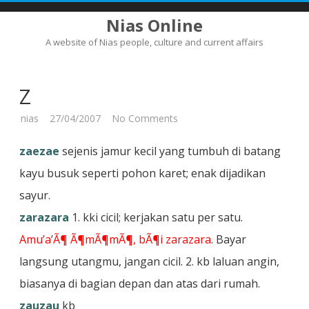
Nias Online
A website of Nias people, culture and current affairs
Skip
to
content
Z
on
nias
27/04/2007
No Comments
Z
zaezae
sejenis jamur kecil yang tumbuh di batang
kayu busuk seperti pohon karet; enak dijadikan
sayur.
zarazara
1. kki cicil; kerjakan satu per satu.
Amu’a’Ã¶ Ã¶mÃ¶mÃ¶, bÃ¶i zarazara
. Bayar
langsung utangmu, jangan cicil. 2. kb laluan angin,
biasanya di bagian depan dan atas dari rumah.
zauzau
kb