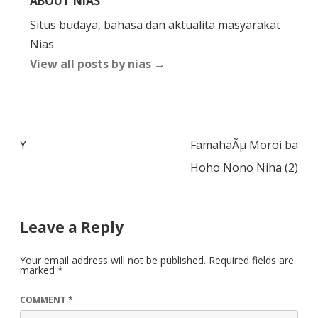
ABOUT NIAS
Situs budaya, bahasa dan aktualita masyarakat
Nias
View all posts by nias
→
Post
Y
FamahaÃµ Moroi ba
navigation
Hoho Nono Niha (2)
Leave a Reply
Your email address will not be published.
Required fields are
marked
*
COMMENT
*