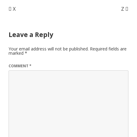
Post
X
Z
navigation
Leave a Reply
Your email address will not be published.
Required fields are
marked
*
COMMENT
*