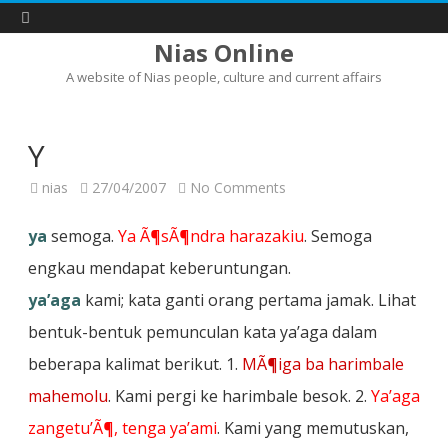
Nias Online
A website of Nias people, culture and current affairs
Skip
to
content
Y
on
nias
27/04/2007
No Comments
Y
ya
semoga.
Ya Ã¶sÃ¶ndra harazakiu
. Semoga
engkau mendapat keberuntungan.
ya’aga
kami; kata ganti orang pertama jamak. Lihat
bentuk-bentuk pemunculan kata ya’aga dalam
beberapa kalimat berikut. 1.
MÃ¶iga ba harimbale
mahemolu
. Kami pergi ke harimbale besok. 2.
Ya’aga
zangetu’Ã¶, tenga ya’ami
. Kami yang memutuskan,