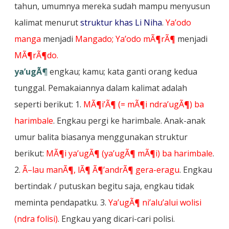
tahun, umumnya mereka sudah mampu menyusun
kalimat menurut
struktur khas Li Niha
.
Ya’odo
manga
menjadi
Mangado;
Ya’odo mÃ¶rÃ¶
menjadi
MÃ¶rÃ¶do.
ya’ugÃ¶
engkau; kamu; kata ganti orang kedua
tunggal. Pemakaiannya dalam kalimat adalah
seperti berikut: 1.
MÃ¶i’Ã¶ (= mÃ¶i ndra’ugÃ¶) ba
harimbale
. Engkau pergi ke harimbale. Anak-anak
umur balita biasanya menggunakan struktur
berikut:
MÃ¶i ya’ugÃ¶ (ya’ugÃ¶ mÃ¶i) ba harimbale
.
2.
Ã–lau manÃ¶, lÃ¶ Ã¶’andrÃ¶ gera-eragu
. Engkau
bertindak / putuskan begitu saja, engkau tidak
meminta pendapatku. 3.
Ya’ugÃ¶ ni’alu’alui wolisi
(ndra folisi)
. Engkau yang dicari-cari polisi.