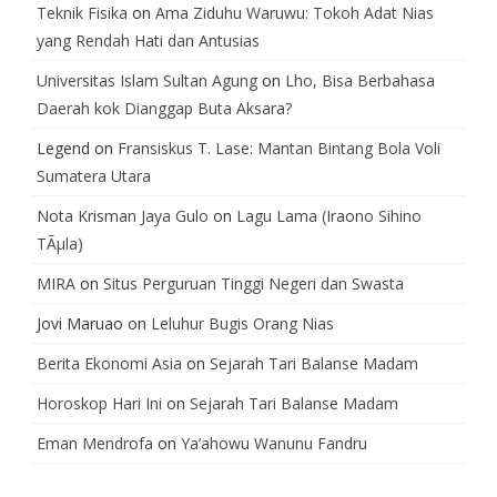
Teknik Fisika
on
Ama Ziduhu Waruwu: Tokoh Adat Nias
yang Rendah Hati dan Antusias
Universitas Islam Sultan Agung
on
Lho, Bisa Berbahasa
Daerah kok Dianggap Buta Aksara?
Legend
on
Fransiskus T. Lase: Mantan Bintang Bola Voli
Sumatera Utara
Nota Krisman Jaya Gulo
on
Lagu Lama (Iraono Sihino
TÃµla)
MIRA
on
Situs Perguruan Tinggi Negeri dan Swasta
Jovi Maruao
on
Leluhur Bugis Orang Nias
Berita Ekonomi Asia
on
Sejarah Tari Balanse Madam
Horoskop Hari Ini
on
Sejarah Tari Balanse Madam
Eman Mendrofa
on
Ya’ahowu Wanunu Fandru