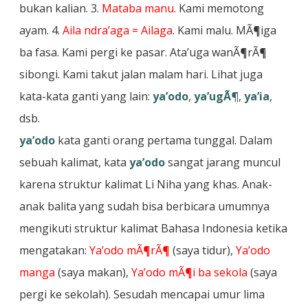
bukan kalian. 3.
Mataba manu
. Kami memotong
ayam. 4.
Aila ndra’aga = Ailaga
. Kami malu. MÃ¶iga
ba fasa. Kami pergi ke pasar. Ata’uga wanÃ¶rÃ¶
sibongi. Kami takut jalan malam hari. Lihat juga
kata-kata ganti yang lain:
ya’odo
,
ya’ugÃ¶
,
ya’ia
,
dsb.
ya’odo
kata ganti orang pertama tunggal. Dalam
sebuah kalimat, kata
ya’odo
sangat jarang muncul
karena struktur kalimat Li Niha yang khas. Anak-
anak balita yang sudah bisa berbicara umumnya
mengikuti struktur kalimat Bahasa Indonesia ketika
mengatakan:
Ya’odo mÃ¶rÃ¶
(saya tidur),
Ya’odo
manga
(saya makan),
Ya’odo mÃ¶i ba sekola
(saya
pergi ke sekolah). Sesudah mencapai umur lima