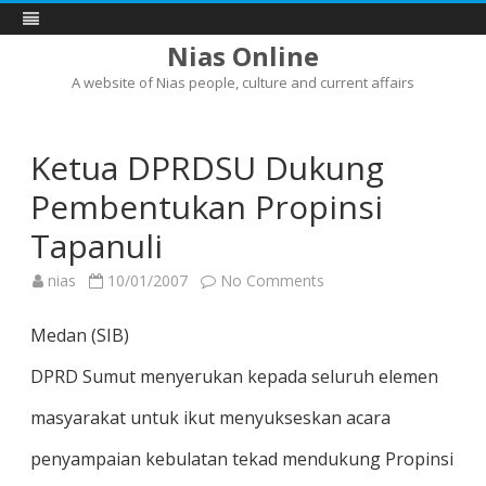
Nias Online
A website of Nias people, culture and current affairs
Skip
to
content
Ketua DPRDSU Dukung
Pembentukan Propinsi
Tapanuli
on
nias
10/01/2007
No Comments
Ketua
DPRDSU
Dukung
Medan (SIB)
Pembentukan
Propinsi
Tapanuli
DPRD Sumut menyerukan kepada seluruh elemen
masyarakat untuk ikut menyukseskan acara
penyampaian kebulatan tekad mendukung Propinsi