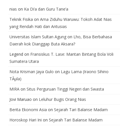
nias
on
Ka Di’a dan Guru Tane’a
Teknik Fisika
on
Ama Ziduhu Waruwu: Tokoh Adat Nias
yang Rendah Hati dan Antusias
Universitas Islam Sultan Agung
on
Lho, Bisa Berbahasa
Daerah kok Dianggap Buta Aksara?
Legend
on
Fransiskus T. Lase: Mantan Bintang Bola Voli
Sumatera Utara
Nota Krisman Jaya Gulo
on
Lagu Lama (Iraono Sihino
TÃµla)
MIRA
on
Situs Perguruan Tinggi Negeri dan Swasta
Jovi Maruao
on
Leluhur Bugis Orang Nias
Berita Ekonomi Asia
on
Sejarah Tari Balanse Madam
Horoskop Hari Ini
on
Sejarah Tari Balanse Madam