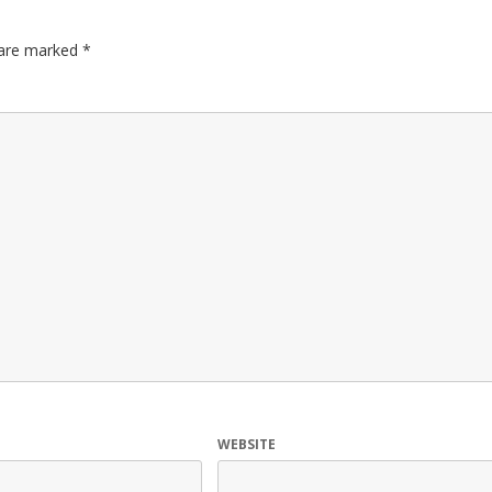
s are marked
*
WEBSITE