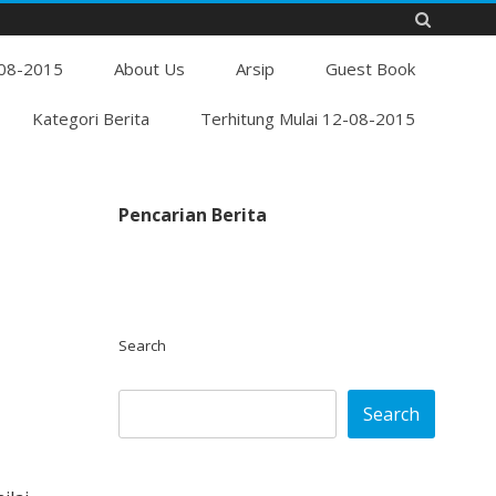
Skip
-08-2015
to
About Us
Arsip
Guest Book
content
Kategori Berita
Terhitung Mulai 12-08-2015
Pencarian Berita
Search
Search