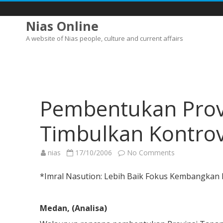
Nias Online
A website of Nias people, culture and current affairs
Pembentukan Provi
Timbulkan Kontrov
on
nias
17/10/2006
No Comments
Pembentukan
Provinsi
Tapanuli
*Imral Nasution: Lebih Baik Fokus Kembangkan 
Bisa
Timbulkan
Kontroversi
Berkepanjang
Medan, (Analisa)