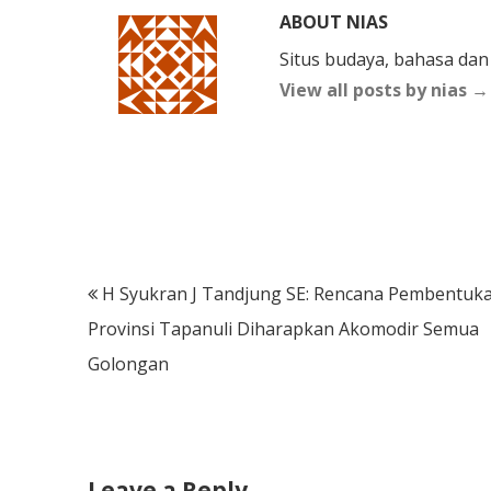
ABOUT NIAS
Situs budaya, bahasa dan
View all posts by nias
→
Post
H Syukran J Tandjung SE: Rencana Pembentuk
navigation
Provinsi Tapanuli Diharapkan Akomodir Semua
Golongan
Leave a Reply