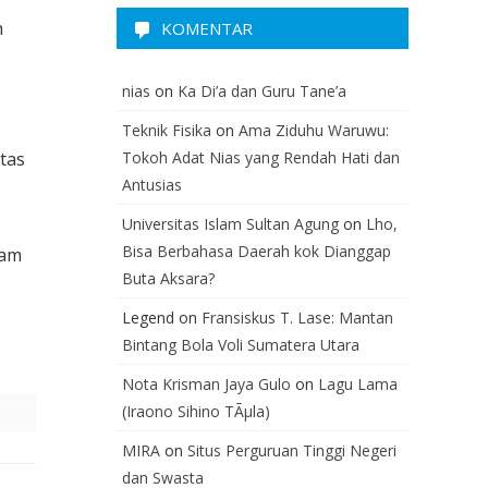
h
KOMENTAR
nias
on
Ka Di’a dan Guru Tane’a
Teknik Fisika
on
Ama Ziduhu Waruwu:
tas
Tokoh Adat Nias yang Rendah Hati dan
Antusias
Universitas Islam Sultan Agung
on
Lho,
Bisa Berbahasa Daerah kok Dianggap
cam
Buta Aksara?
Legend
on
Fransiskus T. Lase: Mantan
Bintang Bola Voli Sumatera Utara
Nota Krisman Jaya Gulo
on
Lagu Lama
(Iraono Sihino TÃµla)
MIRA
on
Situs Perguruan Tinggi Negeri
dan Swasta