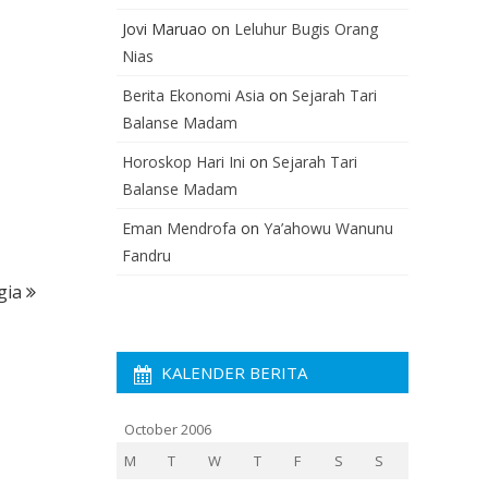
Jovi Maruao
on
Leluhur Bugis Orang
Nias
Berita Ekonomi Asia
on
Sejarah Tari
Balanse Madam
Horoskop Hari Ini
on
Sejarah Tari
Balanse Madam
Eman Mendrofa
on
Ya’ahowu Wanunu
Fandru
gia
KALENDER BERITA
October 2006
M
T
W
T
F
S
S