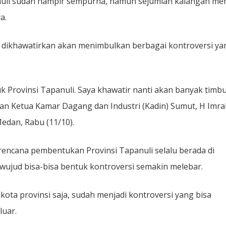
li sudah hampir sempurna, namun sejumlah kalangan men
a.
a dikhawatirkan akan menimbulkan berbagai kontroversi ya
Provinsi Tapanuli. Saya khawatir nanti akan banyak timbu
tan Ketua Kamar Dagang dan Industri (Kadin) Sumut, H Imra
edan, Rabu (11/10).
 rencana pembentukan Provinsi Tapanuli selalu berada di
erwujud bisa-bisa bentuk kontroversi semakin melebar.
ota provinsi saja, sudah menjadi kontroversi yang bisa
luar.