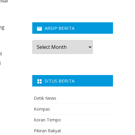
ilai
ng
ARSIP BERITA
Arsip
Berita
l
l
SITUS BERITA
Detik News
Kompas
Koran Tempo
Pikiran Rakyat