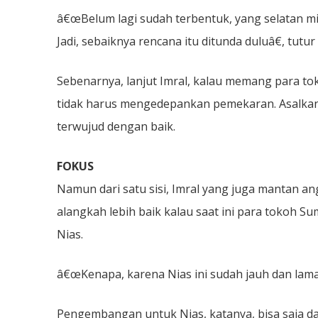
â€œBelum lagi sudah terbentuk, yang selatan min
Jadi, sebaiknya rencana itu ditunda duluâ€, tutur
Sebenarnya, lanjut Imral, kalau memang para to
tidak harus mengedepankan pemekaran. Asalkan
terwujud dengan baik.
FOKUS
Namun dari satu sisi, Imral yang juga mantan a
alangkah lebih baik kalau saat ini para toko
Nias.
â€œKenapa, karena Nias ini sudah jauh dan lama te
Pengembangan untuk Nias, katanya, bisa saja 