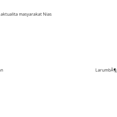
 aktualita masyarakat Nias
an
LarumbÃ¶