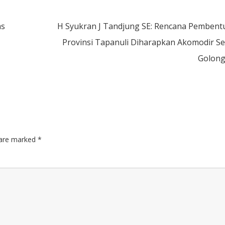
as
H Syukran J Tandjung SE: Rencana Pembent
Provinsi Tapanuli Diharapkan Akomodir S
Golon
s are marked
*