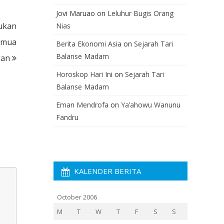
Jovi Maruao
on
Leluhur Bugis Orang
ukan
Nias
emua
Berita Ekonomi Asia
on
Sejarah Tari
Balanse Madam
gan
Horoskop Hari Ini
on
Sejarah Tari
Balanse Madam
Eman Mendrofa
on
Ya’ahowu Wanunu
Fandru
KALENDER BERITA
October 2006
M
T
W
T
F
S
S