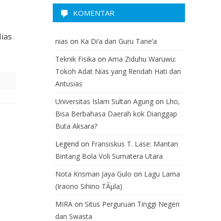
KOMENTAR
Nias
nias
on
Ka Di’a dan Guru Tane’a
Teknik Fisika
on
Ama Ziduhu Waruwu:
Tokoh Adat Nias yang Rendah Hati dan
Antusias
Universitas Islam Sultan Agung
on
Lho,
Bisa Berbahasa Daerah kok Dianggap
Buta Aksara?
Legend
on
Fransiskus T. Lase: Mantan
Bintang Bola Voli Sumatera Utara
Nota Krisman Jaya Gulo
on
Lagu Lama
(Iraono Sihino TÃµla)
MIRA
on
Situs Perguruan Tinggi Negeri
dan Swasta