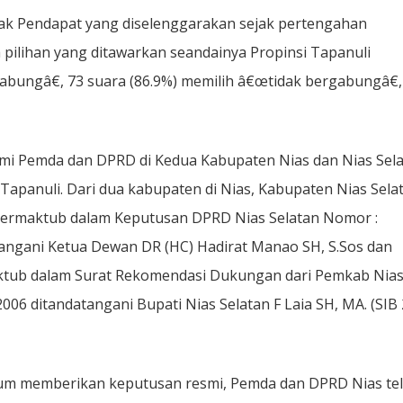
jak Pendapat yang diselenggarakan sejak pertengahan
a pilihan yang ditawarkan seandainya Propinsi Tapanuli
gabungâ€, 73 suara (86.9%) memilih â€œtidak bergabungâ€,
smi Pemda dan DPRD di Kedua Kabupaten Nias dan Nias Sel
anuli. Dari dua kabupaten di Nias, Kabupaten Nias Sela
termaktub dalam Keputusan DPRD Nias Selatan Nomor :
tangani Ketua Dewan DR (HC) Hadirat Manao SH, S.Sos dan
ktub dalam Surat Rekomendasi Dukungan dari Pemkab Nia
06 ditandatangani Bupati Nias Selatan F Laia SH, MA. (SIB
m memberikan keputusan resmi, Pemda dan DPRD Nias te