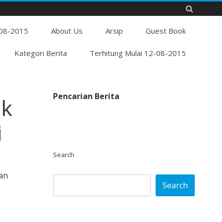
Skip
-08-2015
to
About Us
Arsip
Guest Book
content
Kategori Berita
Terhitung Mulai 12-08-2015
Pencarian Berita
ak
i
Search
an
Search