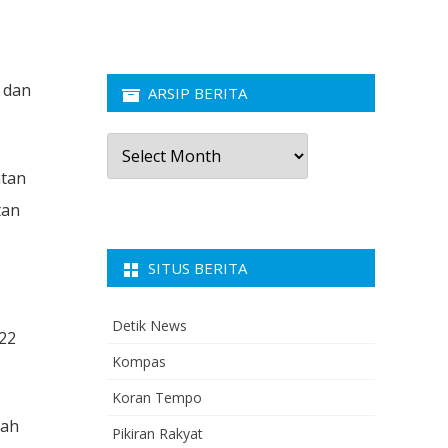
 dan
ARSIP BERITA
Arsip
Berita
atan
tan
SITUS BERITA
s
Detik News
 22
Kompas
Koran Tempo
lah
Pikiran Rakyat