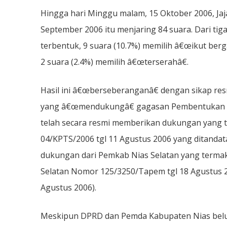
Tapanuli
Hingga hari Minggu malam, 15 Oktober 2006, Ja
September 2006 itu menjaring 84 suara. Dari tig
terbentuk, 9 suara (10.7%) memilih â€œikut ber
2 suara (2.4%) memilih â€œterserahâ€.
Hasil ini â€œberseberanganâ€ dengan sikap re
yang â€œmendukungâ€ gagasan Pembentukan Tap
telah secara resmi memberikan dukungan yang 
04/KPTS/2006 tgl 11 Agustus 2006 yang ditanda
dukungan dari Pemkab Nias Selatan yang terma
Selatan Nomor 125/3250/Tapem tgl 18 Agustus 20
Agustus 2006).
Meskipun DPRD dan Pemda Kabupaten Nias belu