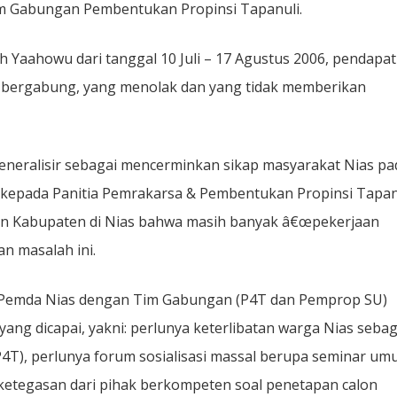
im Gabungan Pembentukan Propinsi Tapanuli.
h Yaahowu dari tanggal 10 Juli – 17 Agustus 2006, pendapat
ut bergabung, yang menolak dan yang tidak memberikan
igeneralisir sebagai mencerminkan sikap masyarakat Nias pa
ik kepada Panitia Pemrakarsa & Pembentukan Propinsi Tapan
n Kabupaten di Nias bahwa masih banyak â€œpekerjaan
n masalah ini.
n Pemda Nias dengan Tim Gabungan (P4T dan Pemprop SU)
ang dicapai, yakni: perlunya keterlibatan warga Nias sebag
(P4T), perlunya forum sosialisasi massal berupa seminar u
a ketegasan dari pihak berkompeten soal penetapan calon