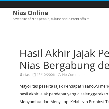
Nias Online
A website of Nias people, culture and current affairs
Hasil Akhir Jajak 
Nias Bergabung de
on
nias
15/10/2006
No Comments
Hasil
Akhir
Jajak
Mayoritas peserta Jajak Pendapat Yaahowu men
Pendapat:
Mayoritas
hasil akhir jajak pendapat yang diselenggarakan
Tolak
Nias
Menyambut dan Menyikapi Kelahiran Propinsi Ta
Bergabung
dengan
Propinsi