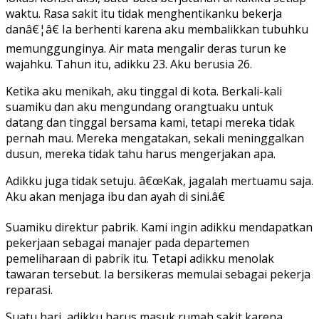
waktu. Rasa sakit itu tidak menghentikanku bekerja
danâ€¦â€ Ia berhenti karena aku membalikkan tubuhku
memunggunginya. Air mata mengalir deras turun ke
wajahku. Tahun itu, adikku 23. Aku berusia 26.
Ketika aku menikah, aku tinggal di kota. Berkali-kali
suamiku dan aku mengundang orangtuaku untuk
datang dan tinggal bersama kami, tetapi mereka tidak
pernah mau. Mereka mengatakan, sekali meninggalkan
dusun, mereka tidak tahu harus mengerjakan apa.
Adikku juga tidak setuju. â€œKak, jagalah mertuamu saja.
Aku akan menjaga ibu dan ayah di sini.â€
Suamiku direktur pabrik. Kami ingin adikku mendapatkan
pekerjaan sebagai manajer pada departemen
pemeliharaan di pabrik itu. Tetapi adikku menolak
tawaran tersebut. Ia bersikeras memulai sebagai pekerja
reparasi.
Suatu hari, adikku harus masuk rumah sakit karena