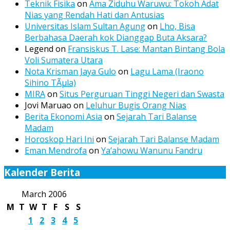
Teknik Fisika
on
Ama Ziduhu Waruwu: Tokoh Adat
Nias yang Rendah Hati dan Antusias
Universitas Islam Sultan Agung
on
Lho, Bisa
Berbahasa Daerah kok Dianggap Buta Aksara?
Legend
on
Fransiskus T. Lase: Mantan Bintang Bola
Voli Sumatera Utara
Nota Krisman Jaya Gulo
on
Lagu Lama (Iraono
Sihino TÃµla)
MIRA
on
Situs Perguruan Tinggi Negeri dan Swasta
Jovi Maruao
on
Leluhur Bugis Orang Nias
Berita Ekonomi Asia
on
Sejarah Tari Balanse
Madam
Horoskop Hari Ini
on
Sejarah Tari Balanse Madam
Eman Mendrofa
on
Ya’ahowu Wanunu Fandru
Kalender Berita
March 2006
M
T
W
T
F
S
S
1
2
3
4
5