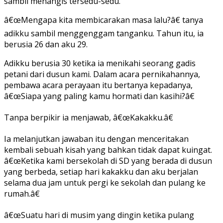
sambil menangis tersedu-sedu.
â€œMengapa kita membicarakan masa lalu?â€ tanya
adikku sambil menggenggam tanganku. Tahun itu, ia
berusia 26 dan aku 29.
Adikku berusia 30 ketika ia menikahi seorang gadis
petani dari dusun kami. Dalam acara pernikahannya,
pembawa acara perayaan itu bertanya kepadanya,
â€œSiapa yang paling kamu hormati dan kasihi?â€
Tanpa berpikir ia menjawab, â€œKakakku.â€
Ia melanjutkan jawaban itu dengan menceritakan
kembali sebuah kisah yang bahkan tidak dapat kuingat.
â€œKetika kami bersekolah di SD yang berada di dusun
yang berbeda, setiap hari kakakku dan aku berjalan
selama dua jam untuk pergi ke sekolah dan pulang ke
rumah.â€
â€œSuatu hari di musim yang dingin ketika pulang