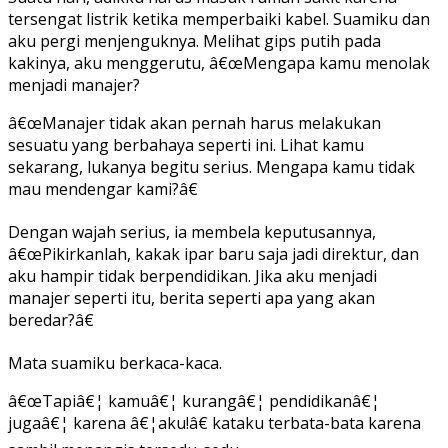
tersengat listrik ketika memperbaiki kabel. Suamiku dan
aku pergi menjenguknya. Melihat gips putih pada
kakinya, aku menggerutu, â€œMengapa kamu menolak
menjadi manajer?
â€œManajer tidak akan pernah harus melakukan
sesuatu yang berbahaya seperti ini. Lihat kamu
sekarang, lukanya begitu serius. Mengapa kamu tidak
mau mendengar kami?â€
Dengan wajah serius, ia membela keputusannya,
â€œPikirkanlah, kakak ipar baru saja jadi direktur, dan
aku hampir tidak berpendidikan. Jika aku menjadi
manajer seperti itu, berita seperti apa yang akan
beredar?â€
Mata suamiku berkaca-kaca.
â€œTapiâ€¦ kamuâ€¦ kurangâ€¦ pendidikanâ€¦
jugaâ€¦ karena â€¦aku!â€ kataku terbata-bata karena