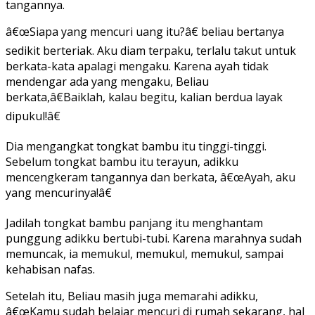
tangannya.
â€œSiapa yang mencuri uang itu?â€ beliau bertanya
sedikit berteriak. Aku diam terpaku, terlalu takut untuk
berkata-kata apalagi mengaku. Karena ayah tidak
mendengar ada yang mengaku, Beliau
berkata,â€Baiklah, kalau begitu, kalian berdua layak
dipukul!â€
Dia mengangkat tongkat bambu itu tinggi-tinggi.
Sebelum tongkat bambu itu terayun, adikku
mencengkeram tangannya dan berkata, â€œAyah, aku
yang mencurinya!â€
Jadilah tongkat bambu panjang itu menghantam
punggung adikku bertubi-tubi. Karena marahnya sudah
memuncak, ia memukul, memukul, memukul, sampai
kehabisan nafas.
Setelah itu, Beliau masih juga memarahi adikku,
â€œKamu sudah belajar mencuri di rumah sekarang, hal