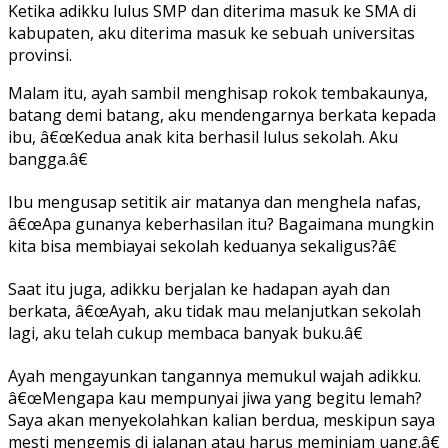
Ketika adikku lulus SMP dan diterima masuk ke SMA di
kabupaten, aku diterima masuk ke sebuah universitas
provinsi.
Malam itu, ayah sambil menghisap rokok tembakaunya,
batang demi batang, aku mendengarnya berkata kepada
ibu, â€œKedua anak kita berhasil lulus sekolah. Aku
bangga.â€
Ibu mengusap setitik air matanya dan menghela nafas,
â€œApa gunanya keberhasilan itu? Bagaimana mungkin
kita bisa membiayai sekolah keduanya sekaligus?â€
Saat itu juga, adikku berjalan ke hadapan ayah dan
berkata, â€œAyah, aku tidak mau melanjutkan sekolah
lagi, aku telah cukup membaca banyak buku.â€
Ayah mengayunkan tangannya memukul wajah adikku.
â€œMengapa kau mempunyai jiwa yang begitu lemah?
Saya akan menyekolahkan kalian berdua, meskipun saya
mesti mengemis di jalanan atau harus meminjam uang.â€