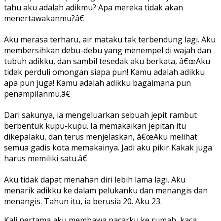
tahu aku adalah adikmu? Apa mereka tidak akan
menertawakanmu?â€
Aku merasa terharu, air mataku tak terbendung lagi. Aku
membersihkan debu-debu yang menempel di wajah dan
tubuh adikku, dan sambil tesedak aku berkata, â€œAku
tidak perduli omongan siapa pun! Kamu adalah adikku
apa pun juga! Kamu adalah adikku bagaimana pun
penampilanmu.â€
Dari sakunya, ia mengeluarkan sebuah jepit rambut
berbentuk kupu-kupu. Ia memakaikan jepitan itu
dikepalaku, dan terus menjelaskan, â€œAku melihat
semua gadis kota memakainya. Jadi aku pikir Kakak juga
harus memiliki satu.â€
Aku tidak dapat menahan diri lebih lama lagi. Aku
menarik adikku ke dalam pelukanku dan menangis dan
menangis. Tahun itu, ia berusia 20. Aku 23.
Kali pertama aku membawa pacarku ke rumah, kaca