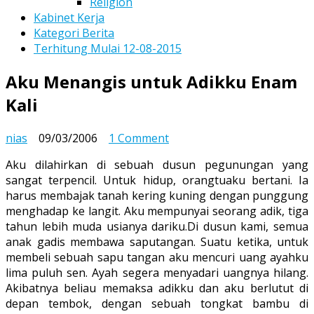
Religion
Kabinet Kerja
Kategori Berita
Terhitung Mulai 12-08-2015
Aku Menangis untuk Adikku Enam
Kali
on
nias
09/03/2006
1 Comment
Aku
Aku dilahirkan di sebuah dusun pegunungan yang
Menangis
sangat terpencil. Untuk hidup, orangtuaku bertani. Ia
untuk
harus membajak tanah kering kuning dengan punggung
Adikku
menghadap ke langit. Aku mempunyai seorang adik, tiga
Enam
tahun lebih muda usianya dariku.
Di dusun kami, semua
Kali
anak gadis membawa saputangan. Suatu ketika, untuk
membeli sebuah sapu tangan aku mencuri uang ayahku
lima puluh sen. Ayah segera menyadari uangnya hilang.
Akibatnya beliau memaksa adikku dan aku berlutut di
depan tembok, dengan sebuah tongkat bambu di