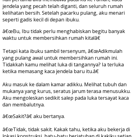
jendela yang pecah telah diganti, dan seluruh rumah
kelihatan bersih. Setelah pacarku pulang, aku menari
seperti gadis kecil di depan ibuku.
â€œBu, Ibu tidak perlu menghabiskan begitu banyak
waktu untuk membersihkan rumah kita!â€
Tetapi kata ibuku sambil tersenyum, â€œAdikmulah
yang pulang awal untuk membersihkan rumah ini.
Tidakkah kamu melihat luka di tangannya? Ia terluka
ketika memasang kaca jendela baru itu.â€
Aku masuk ke dalam kamar adikku. Melihat tubuh dan
mukanya yang kurus, seratus jarum terasa menusukku.
Aku mengoleskan sedikit salep pada luka tersayat kaca
dan membalutnya.
â€œSakit?â€ aku bertanya.
â€œTidak, tidak sakit. Kakak tahu, ketika aku bekerja di
lokasi konstruksi, batu-batu berjatuhan di kakiku setiap