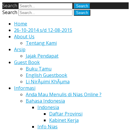
Search
Search
Home
26-10-2014 s/d 12-08-2015
About Us
Tentang Kami
Arsip
Jajak Pendapat
Guest Book
Buku Tamu
English Guestbook
Li NirÃµimi KhÃµma
Informasi
Anda Mau Menulis di Nias Online ?
Bahasa Indonesia
Indonesia
Daftar Provinsi
Kabinet Kerja
Info Nias