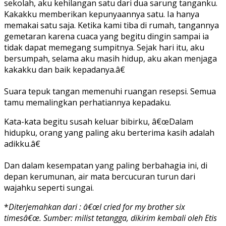
sekolah, aku kehilangan satu dari dua sarung tanganku.
Kakakku memberikan kepunyaannya satu. Ia hanya
memakai satu saja. Ketika kami tiba di rumah, tangannya
gemetaran karena cuaca yang begitu dingin sampai ia
tidak dapat memegang sumpitnya. Sejak hari itu, aku
bersumpah, selama aku masih hidup, aku akan menjaga
kakakku dan baik kepadanya.â€
Suara tepuk tangan memenuhi ruangan resepsi. Semua
tamu memalingkan perhatiannya kepadaku.
Kata-kata begitu susah keluar bibirku, â€œDalam
hidupku, orang yang paling aku berterima kasih adalah
adikku.â€
Dan dalam kesempatan yang paling berbahagia ini, di
depan kerumunan, air mata bercucuran turun dari
wajahku seperti sungai.
*
Diterjemahkan dari : â€œ
I cried for my brother six
times
â€œ. Sumber: milist tetangga, dikirim kembali oleh Etis