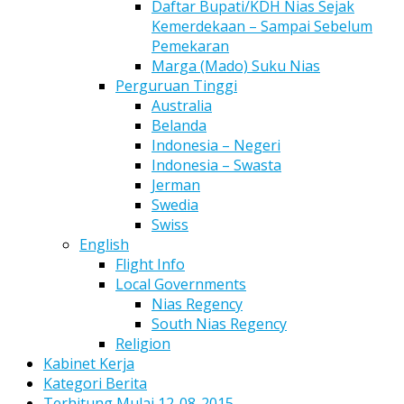
Daftar Bupati/KDH Nias Sejak
Kemerdekaan – Sampai Sebelum
Pemekaran
Marga (Mado) Suku Nias
Perguruan Tinggi
Australia
Belanda
Indonesia – Negeri
Indonesia – Swasta
Jerman
Swedia
Swiss
English
Flight Info
Local Governments
Nias Regency
South Nias Regency
Religion
Kabinet Kerja
Kategori Berita
Terhitung Mulai 12-08-2015