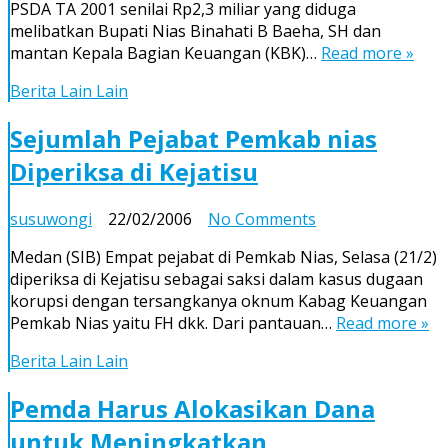
PSDA TA 2001 senilai Rp2,3 miliar yang diduga
Audit
melibatkan Bupati Nias Binahati B Baeha, SH dan
Rekening
mantan Kepala Bagian Keuangan (KBK)…
Read more »
Bupati
Nias
Berita Lain Lain
Sejumlah Pejabat Pemkab nias
Diperiksa di Kejatisu
on
susuwongi
22/02/2006
No Comments
Sejumlah
Medan (SIB) Empat pejabat di Pemkab Nias, Selasa (21/2)
Pejabat
diperiksa di Kejatisu sebagai saksi dalam kasus dugaan
Pemkab
korupsi dengan tersangkanya oknum Kabag Keuangan
nias
Pemkab Nias yaitu FH dkk. Dari pantauan…
Read more »
Diperiksa
di
Berita Lain Lain
Kejatisu
Pemda Harus Alokasikan Dana
untuk Meningkatkan