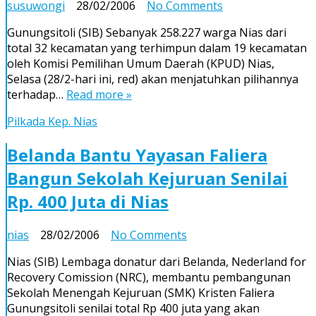
on
susuwongi
28/02/2006
No Comments
Hari
Gunungsitoli (SIB) Sebanyak 258.227 warga Nias dari
ini
total 32 kecamatan yang terhimpun dalam 19 kecamatan
258.227
oleh Komisi Pemilihan Umum Daerah (KPUD) Nias,
Warga
Selasa (28/2-hari ini, red) akan menjatuhkan pilihannya
Nias
terhadap…
Read more »
Jatuhkan
Pilihan
Pilkada Kep. Nias
Kepada
5
Belanda Bantu Yayasan Faliera
Pasang
Bangun Sekolah Kejuruan Senilai
Balon
Bupati/Wakil
Rp. 400 Juta di Nias
Bupati
on
nias
28/02/2006
No Comments
Belanda
Nias (SIB) Lembaga donatur dari Belanda, Nederland for
Bantu
Recovery Comission (NRC), membantu pembangunan
Yayasan
Sekolah Menengah Kejuruan (SMK) Kristen Faliera
Faliera
Gunungsitoli senilai total Rp 400 juta yang akan
Bangun