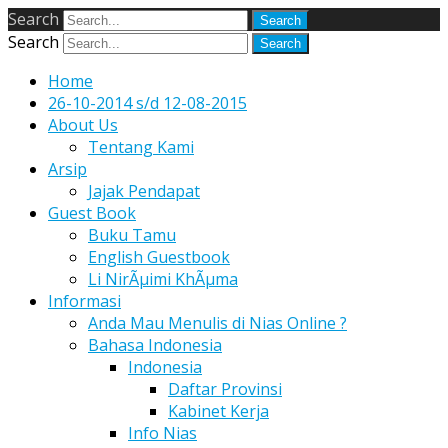
Search
Search
Home
26-10-2014 s/d 12-08-2015
About Us
Tentang Kami
Arsip
Jajak Pendapat
Guest Book
Buku Tamu
English Guestbook
Li NirÃµimi KhÃµma
Informasi
Anda Mau Menulis di Nias Online ?
Bahasa Indonesia
Indonesia
Daftar Provinsi
Kabinet Kerja
Info Nias