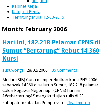
Religion
Kabinet Kerja
Kategori Berita
Terhitung Mulai 12-08-2015
Month:
February 2006
Hari ini, 182.218 Pelamar CPNS di
Sumut “Bertarung” Rebut 14.360
Kursi
on
susuwongi
28/02/2006
35 Comments
Hari
Medan (SIB) Guna memperebutkan kursi PNS 2006
ini,
sebanyak 14.360 di seluruh Sumut, 182.218 pelamar
182.218
Calon Pegawai Negeri Sipil (CPNS) hari ini
Pelamar
â€œbertarungâ€ mengikuti ujian tulis di 25
CPNS
kabupaten/kota dan Pemprovsu….
Read more »
di
Sumut