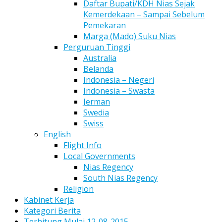
Daftar Bupati/KDH Nias Sejak
Kemerdekaan – Sampai Sebelum
Pemekaran
Marga (Mado) Suku Nias
Perguruan Tinggi
Australia
Belanda
Indonesia – Negeri
Indonesia – Swasta
Jerman
Swedia
Swiss
English
Flight Info
Local Governments
Nias Regency
South Nias Regency
Religion
Kabinet Kerja
Kategori Berita
Terhitung Mulai 12-08-2015