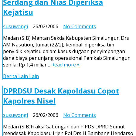
Serdang dan Nias Diperiksa
Pendukung
No.4
Kejatisu
on
susuwongi
26/02/2006
No Comments
16
Medan (SIB) Mantan Sekda Kabupaten Simalungun Drs
Pejabat
AM Nasution, Jumat (22/2), kembali diperiksa tim
Simalungun,
penyidik Kejatisu dalam kasus dugaan penyimpangan
Deli
dana biaya penunjang operasional Pemkab Simalungun
Serdang
senilai Rp 1,4 miliar…
Read more »
dan
Nias
Berita Lain Lain
Diperiksa
Kejatisu
DPRDSU Desak Kapoldasu Copot
Kapolres Nisel
on
susuwongi
26/02/2006
No Comments
DPRDSU
Medan (SIB)Fraksi Gabungan dan F-PDS DPRD Sumut
Desak
mendesak Kapoldasu Irjen Pol Drs H Bambang Hendarso
Kapoldasu