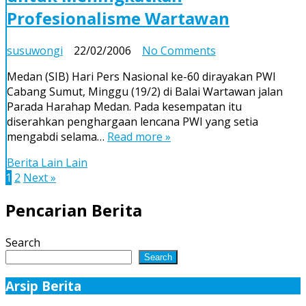
Profesionalisme Wartawan
on
susuwongi
22/02/2006
No Comments
Pemda
Medan (SIB) Hari Pers Nasional ke-60 dirayakan PWI
Harus
Cabang Sumut, Minggu (19/2) di Balai Wartawan jalan
Alokasikan
Parada Harahap Medan. Pada kesempatan itu
Dana
diserahkan penghargaan lencana PWI yang setia
untuk
mengabdi selama…
Read more »
Meningkatkan
Profesionalisme
Berita Lain Lain
Wartawan
Posts
1
2
Next »
pagination
Pencarian Berita
Search
Search
Arsip Berita