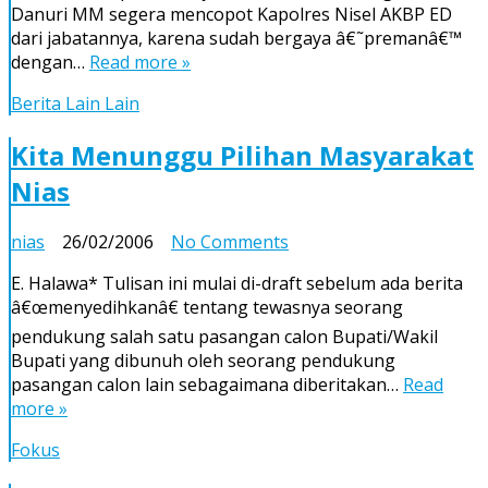
Danuri MM segera mencopot Kapolres Nisel AKBP ED
Copot
dari jabatannya, karena sudah bergaya â€˜premanâ€™
Kapolres
dengan…
Read more »
Nisel
Berita Lain Lain
Kita Menunggu Pilihan Masyarakat
Nias
on
nias
26/02/2006
No Comments
Kita
E. Halawa* Tulisan ini mulai di-draft sebelum ada berita
Menunggu
â€œmenyedihkanâ€ tentang tewasnya seorang
Pilihan
pendukung salah satu pasangan calon Bupati/Wakil
Masyarakat
Bupati yang dibunuh oleh seorang pendukung
Nias
pasangan calon lain sebagaimana diberitakan…
Read
more »
Fokus