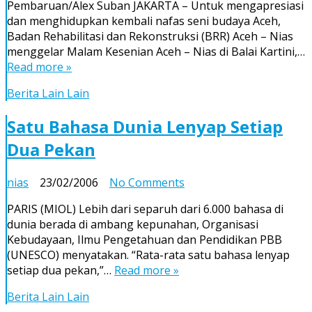
Pembaruan/Alex Suban JAKARTA – Untuk mengapresiasi
Pertunjukan
dan menghidupkan kembali nafas seni budaya Aceh,
Seni
Badan Rehabilitasi dan Rekonstruksi (BRR) Aceh – Nias
Tradisional
menggelar Malam Kesenian Aceh – Nias di Balai Kartini,…
Aceh-
Read more »
Nias
Berita Lain Lain
Satu Bahasa Dunia Lenyap Setiap
Dua Pekan
on
nias
23/02/2006
No Comments
Satu
PARIS (MIOL) Lebih dari separuh dari 6.000 bahasa di
Bahasa
dunia berada di ambang kepunahan, Organisasi
Dunia
Kebudayaan, Ilmu Pengetahuan dan Pendidikan PBB
Lenyap
(UNESCO) menyatakan. “Rata-rata satu bahasa lenyap
Setiap
setiap dua pekan,”…
Read more »
Dua
Pekan
Berita Lain Lain