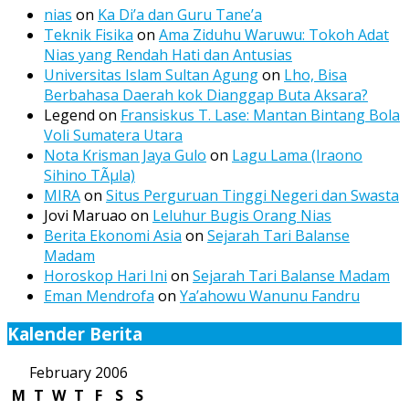
nias
on
Ka Di’a dan Guru Tane’a
Teknik Fisika
on
Ama Ziduhu Waruwu: Tokoh Adat
Nias yang Rendah Hati dan Antusias
Universitas Islam Sultan Agung
on
Lho, Bisa
Berbahasa Daerah kok Dianggap Buta Aksara?
Legend
on
Fransiskus T. Lase: Mantan Bintang Bola
Voli Sumatera Utara
Nota Krisman Jaya Gulo
on
Lagu Lama (Iraono
Sihino TÃµla)
MIRA
on
Situs Perguruan Tinggi Negeri dan Swasta
Jovi Maruao
on
Leluhur Bugis Orang Nias
Berita Ekonomi Asia
on
Sejarah Tari Balanse
Madam
Horoskop Hari Ini
on
Sejarah Tari Balanse Madam
Eman Mendrofa
on
Ya’ahowu Wanunu Fandru
Kalender Berita
February 2006
M
T
W
T
F
S
S