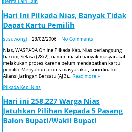
Berita Lain Lain
“Bertarung”
Rebut
Hari Ini Pilkada Nias, Banyak Tidak
14.360
Kursi
Dapat Kartu Pemilih
on
susuwongi
28/02/2006
No Comments
Hari
Nias, WASPADA Online Pilkada Kab. Nias berlangsung
Ini
hari ini, Selasa (28/2), namun masih banyak masyarakat
Pilkada
melakukan protes karena belum mendapatkan kartu
Nias,
pemilih. Menyahuti protes masyarakat, koordinator
Banyak
Aliansi Jaringan Bersatu (AJB)…
Read more »
Tidak
Dapat
Pilkada Kep. Nias
Kartu
Pemilih
Hari ini 258.227 Warga Nias
Jatuhkan Pilihan Kepada 5 Pasang
Balon Bupati/Wakil Bupati