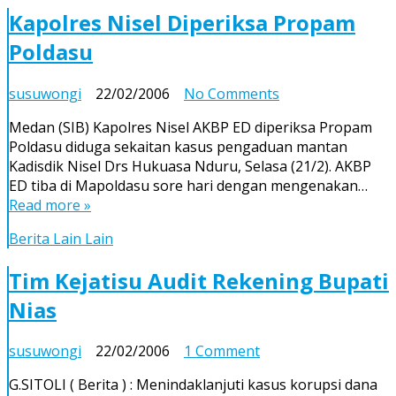
Kapolres Nisel Diperiksa Propam
Poldasu
on
susuwongi
22/02/2006
No Comments
Kapolres
Medan (SIB) Kapolres Nisel AKBP ED diperiksa Propam
Nisel
Poldasu diduga sekaitan kasus pengaduan mantan
Diperiksa
Kadisdik Nisel Drs Hukuasa Nduru, Selasa (21/2). AKBP
Propam
ED tiba di Mapoldasu sore hari dengan mengenakan…
Poldasu
Read more »
Berita Lain Lain
Tim Kejatisu Audit Rekening Bupati
Nias
on
susuwongi
22/02/2006
1 Comment
Tim
G.SITOLI ( Berita ) : Menindaklanjuti kasus korupsi dana
Kejatisu