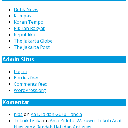
Detik News
Kompas
Koran Tempo
Pikiran Rakyat
Republika
The Jakarta Globe
The Jakarta Post
Admin Situs
Log in
Entries feed
Comments feed
WordPress.org
Komentar
nias
on
Ka Di’a dan Guru Tane’a
Teknik Fisika
on
Ama Ziduhu Waruwu: Tokoh Adat
Nias yang Rendah Hati dan Antusias