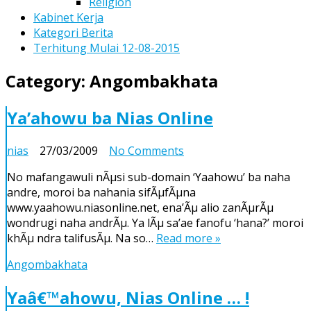
Religion
Kabinet Kerja
Kategori Berita
Terhitung Mulai 12-08-2015
Category:
Angombakhata
Ya’ahowu ba Nias Online
on
nias
27/03/2009
No Comments
Ya’ahowu
No mafangawuli nÃµsi sub-domain ‘Yaahowu’ ba naha
ba
andre, moroi ba nahania sifÃµfÃµna
Nias
www.yaahowu.niasonline.net, ena’Ãµ alio zanÃµrÃµ
Online
wondrugi naha andrÃµ. Ya lÃµ sa’ae fanofu ‘hana?’ moroi
khÃµ ndra talifusÃµ. Na so…
Read more »
Angombakhata
Yaâ€™ahowu, Nias Online … !