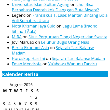
Universitas Islam Sultan Agung
on
Lho, Bisa
Berbahasa Daerah kok Dianggap Buta Aksara?
Legend
on
Fransiskus T. Lase: Mantan Bintang Bola
Voli Sumatera Utara
Nota Krisman Jaya Gulo
on
Lagu Lama (Iraono
Sihino TÃµla)
MIRA
on
Situs Perguruan Tinggi Negeri dan Swasta
Jovi Maruao
on
Leluhur Bugis Orang Nias
Berita Ekonomi Asia
on
Sejarah Tari Balanse
Madam
Horoskop Hari Ini
on
Sejarah Tari Balanse Madam
Eman Mendrofa
on
Ya’ahowu Wanunu Fandru
Kalender Berita
August 2026
M
T
W
T
F
S
S
1
2
3
4
5
6
7
8
9
10
11
12
13
14
15
16