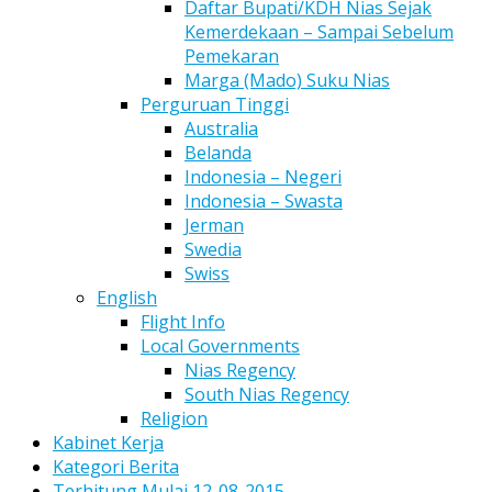
Daftar Bupati/KDH Nias Sejak
Kemerdekaan – Sampai Sebelum
Pemekaran
Marga (Mado) Suku Nias
Perguruan Tinggi
Australia
Belanda
Indonesia – Negeri
Indonesia – Swasta
Jerman
Swedia
Swiss
English
Flight Info
Local Governments
Nias Regency
South Nias Regency
Religion
Kabinet Kerja
Kategori Berita
Terhitung Mulai 12-08-2015