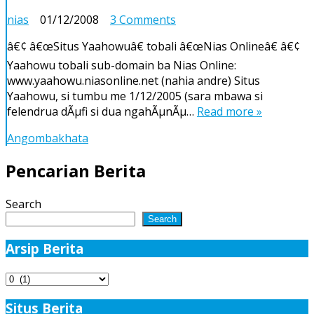
on
nias
01/12/2008
3 Comments
Yaâ€™ahowu,
â€¢ â€œSitus Yaahowuâ€ tobali â€œNias Onlineâ€ â€¢
Nias
Yaahowu tobali sub-domain ba Nias Online:
Online
www.yaahowu.niasonline.net (nahia andre) Situs
…
Yaahowu, si tumbu me 1/12/2005 (sara mbawa si
!
felendrua dÃµfi si dua ngahÃµnÃµ…
Read more »
Angombakhata
Pencarian Berita
Search
Search
Arsip Berita
Arsip
Berita
Situs Berita