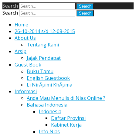
Search
Search
Home
26-10-2014 s/d 12-08-2015
About Us
Tentang Kami
Arsip
Jajak Pendapat
Guest Book
Buku Tamu
English Guestbook
Li NirÃµimi KhÃµma
Informasi
Anda Mau Menulis di Nias Online ?
Bahasa Indonesia
Indonesia
Daftar Provinsi
Kabinet Kerja
Info Nias