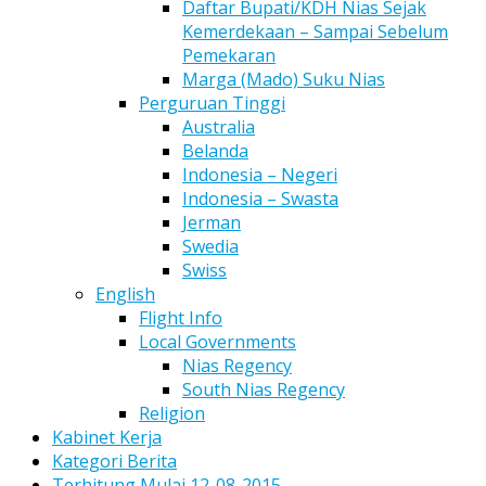
Daftar Bupati/KDH Nias Sejak
Kemerdekaan – Sampai Sebelum
Pemekaran
Marga (Mado) Suku Nias
Perguruan Tinggi
Australia
Belanda
Indonesia – Negeri
Indonesia – Swasta
Jerman
Swedia
Swiss
English
Flight Info
Local Governments
Nias Regency
South Nias Regency
Religion
Kabinet Kerja
Kategori Berita
Terhitung Mulai 12-08-2015