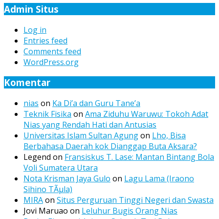
Admin Situs
Log in
Entries feed
Comments feed
WordPress.org
Komentar
nias
on
Ka Di’a dan Guru Tane’a
Teknik Fisika
on
Ama Ziduhu Waruwu: Tokoh Adat
Nias yang Rendah Hati dan Antusias
Universitas Islam Sultan Agung
on
Lho, Bisa
Berbahasa Daerah kok Dianggap Buta Aksara?
Legend
on
Fransiskus T. Lase: Mantan Bintang Bola
Voli Sumatera Utara
Nota Krisman Jaya Gulo
on
Lagu Lama (Iraono
Sihino TÃµla)
MIRA
on
Situs Perguruan Tinggi Negeri dan Swasta
Jovi Maruao
on
Leluhur Bugis Orang Nias