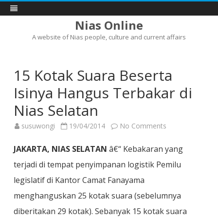
Nias Online
A website of Nias people, culture and current affairs
Skip
to
content
15 Kotak Suara Beserta
Isinya Hangus Terbakar di
Nias Selatan
on
susuwongi
19/04/2014
No Comments
15
Kotak
Suara
JAKARTA, NIAS SELATAN
â€“ Kebakaran yang
Beserta
Isinya
terjadi di tempat penyimpanan logistik Pemilu
Hangus
Terbakar
legislatif di Kantor Camat Fanayama
di
Nias
Selatan
menghanguskan 25 kotak suara (sebelumnya
diberitakan 29 kotak). Sebanyak 15 kotak suara