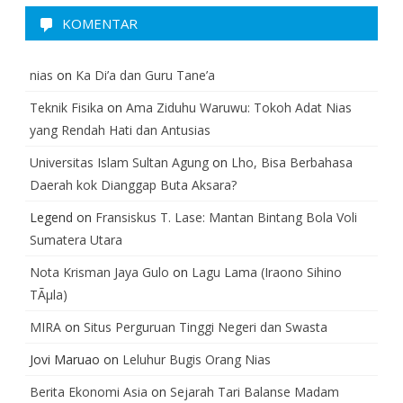
KOMENTAR
nias
on
Ka Di’a dan Guru Tane’a
Teknik Fisika
on
Ama Ziduhu Waruwu: Tokoh Adat Nias
yang Rendah Hati dan Antusias
Universitas Islam Sultan Agung
on
Lho, Bisa Berbahasa
Daerah kok Dianggap Buta Aksara?
Legend
on
Fransiskus T. Lase: Mantan Bintang Bola Voli
Sumatera Utara
Nota Krisman Jaya Gulo
on
Lagu Lama (Iraono Sihino
TÃµla)
MIRA
on
Situs Perguruan Tinggi Negeri dan Swasta
Jovi Maruao
on
Leluhur Bugis Orang Nias
Berita Ekonomi Asia
on
Sejarah Tari Balanse Madam