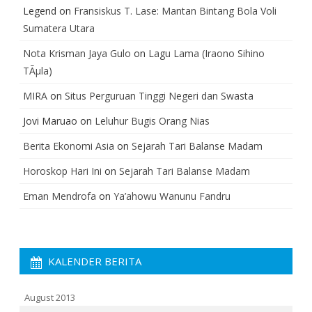
Legend
on
Fransiskus T. Lase: Mantan Bintang Bola Voli
Sumatera Utara
Nota Krisman Jaya Gulo
on
Lagu Lama (Iraono Sihino
TÃµla)
MIRA
on
Situs Perguruan Tinggi Negeri dan Swasta
Jovi Maruao
on
Leluhur Bugis Orang Nias
Berita Ekonomi Asia
on
Sejarah Tari Balanse Madam
Horoskop Hari Ini
on
Sejarah Tari Balanse Madam
Eman Mendrofa
on
Ya’ahowu Wanunu Fandru
KALENDER BERITA
August 2013