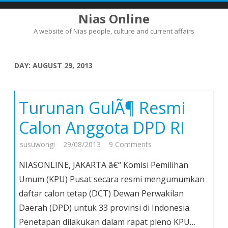
Nias Online
A website of Nias people, culture and current affairs
Skip
to
content
DAY:
AUGUST 29, 2013
Turunan GulÃ¶ Resmi
Calon Anggota DPD RI
on
susuwongi
29/08/2013
9 Comments
Turunan
NIASONLINE, JAKARTA â€“ Komisi Pemilihan
GulÃ¶
Umum (KPU) Pusat secara resmi mengumumkan
Resmi
daftar calon tetap (DCT) Dewan Perwakilan
Calon
Daerah (DPD) untuk 33 provinsi di Indonesia.
Anggota
DPD
Penetapan dilakukan dalam rapat pleno KPU…