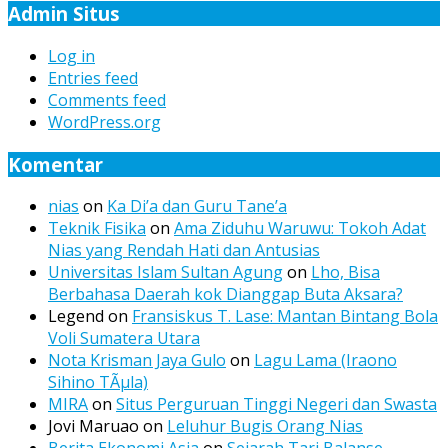
Admin Situs
Log in
Entries feed
Comments feed
WordPress.org
Komentar
nias
on
Ka Di’a dan Guru Tane’a
Teknik Fisika
on
Ama Ziduhu Waruwu: Tokoh Adat
Nias yang Rendah Hati dan Antusias
Universitas Islam Sultan Agung
on
Lho, Bisa
Berbahasa Daerah kok Dianggap Buta Aksara?
Legend
on
Fransiskus T. Lase: Mantan Bintang Bola
Voli Sumatera Utara
Nota Krisman Jaya Gulo
on
Lagu Lama (Iraono
Sihino TÃµla)
MIRA
on
Situs Perguruan Tinggi Negeri dan Swasta
Jovi Maruao
on
Leluhur Bugis Orang Nias