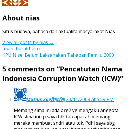
About nias
Situs budaya, bahasa dan aktualita masyarakat Nias
View all posts by nias
→
Post
Iman Ibarat Paku
KPU Nisel Belum Laksanakan Tahapan Pemilu 2009
navigation
5 comments on “
Pencatutan Nama
Indonesia Corruption Watch (ICW)
”
Matius ZagÃ¶tÃ¶
23/11/2008 at 5:59 PM
Memang slma ini ada org2 yg mengaku anggota
ICW slma ini tp saya tdk tau apakah memang
mereka membuat sndri atau tdk. Pdhl saya sbg