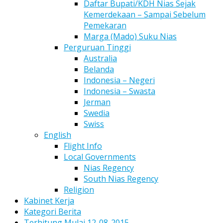
Daftar Bupati/KDH Nias Sejak
Kemerdekaan – Sampai Sebelum
Pemekaran
Marga (Mado) Suku Nias
Perguruan Tinggi
Australia
Belanda
Indonesia – Negeri
Indonesia – Swasta
Jerman
Swedia
Swiss
English
Flight Info
Local Governments
Nias Regency
South Nias Regency
Religion
Kabinet Kerja
Kategori Berita
Terhitung Mulai 12-08-2015