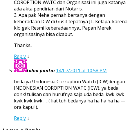
COROPTION WATC dan Organisasi ini juga katanya
ada akta pendirian dari Notaris.
3. Apa pak Nehe pernah bertanya dengan
keberadaan ICW di Gusit tepatnya JL. Kelapa. karena
klo gak Resmi keberadaannya.. Papan Merek
organisasinya bisa dicabut.
Thanks..
Reply
↓
tohia pantai
14/07/2011 at 10:58 PM
beda ya ! Indonesia Corruption Watch (ICW)dengan
INDONESIAN COROPTION WATC (ICW), ya beda
donk! tulisan dan hurufnya saja uda beda. kwk kwk
kwk kwk kwk …..( liat tuh bedanya ha ha ha ha ha —
ora kapu! ).
Reply
↓