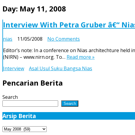
Day:
May 11, 2008
Interview With Petra Gruber â€“ Ni
on
nias
11/05/2008
No Comments
Interview
Editor’s note: In a conference on Nias architechture held 
With
(NIRN) – www.nirn.org. To…
Read more »
Petra
Gruber
Interview
Asal Usul Suku Bangsa Nias
â€“
Nias
Pencarian Berita
Island
Research
Search
Network
Search
Coordinator
Arsip Berita
Arsip
Berita