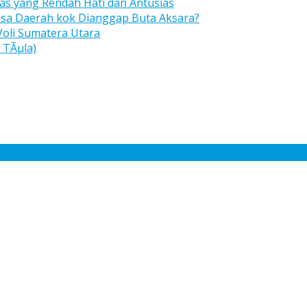
s yang Rendah Hati dan Antusias
asa Daerah kok Dianggap Buta Aksara?
Voli Sumatera Utara
 TÃµla)