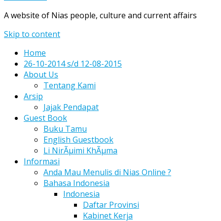
A website of Nias people, culture and current affairs
Skip to content
Home
26-10-2014 s/d 12-08-2015
About Us
Tentang Kami
Arsip
Jajak Pendapat
Guest Book
Buku Tamu
English Guestbook
Li NirÃµimi KhÃµma
Informasi
Anda Mau Menulis di Nias Online ?
Bahasa Indonesia
Indonesia
Daftar Provinsi
Kabinet Kerja