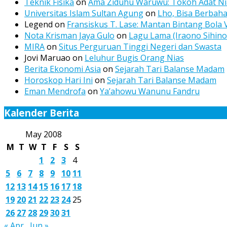
Teknik Fisika
on
Ama Ziduhu Waruwu: Tokoh Adat Nia
Universitas Islam Sultan Agung
on
Lho, Bisa Berbah
Legend
on
Fransiskus T. Lase: Mantan Bintang Bola 
Nota Krisman Jaya Gulo
on
Lagu Lama (Iraono Sihino
MIRA
on
Situs Perguruan Tinggi Negeri dan Swasta
Jovi Maruao
on
Leluhur Bugis Orang Nias
Berita Ekonomi Asia
on
Sejarah Tari Balanse Madam
Horoskop Hari Ini
on
Sejarah Tari Balanse Madam
Eman Mendrofa
on
Ya’ahowu Wanunu Fandru
Kalender Berita
May 2008
M
T
W
T
F
S
S
1
2
3
4
5
6
7
8
9
10
11
12
13
14
15
16
17
18
19
20
21
22
23
24
25
26
27
28
29
30
31
« Apr
Jun »