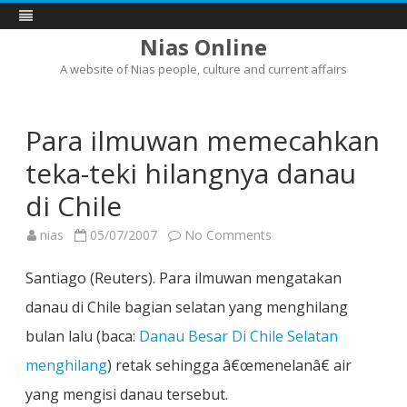
Nias Online
A website of Nias people, culture and current affairs
Skip
to
content
Para ilmuwan memecahkan
teka-teki hilangnya danau
di Chile
on
nias
05/07/2007
No Comments
Para
ilmuwan
memecahkan
Santiago (Reuters). Para ilmuwan mengatakan
teka-
teki
danau di Chile bagian selatan yang menghilang
hilangnya
danau
bulan lalu (baca:
Danau Besar Di Chile Selatan
di
Chile
menghilang
) retak sehingga â€œmenelanâ€ air
yang mengisi danau tersebut.