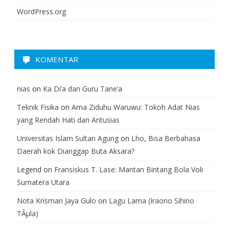
WordPress.org
KOMENTAR
nias
on
Ka Di’a dan Guru Tane’a
Teknik Fisika
on
Ama Ziduhu Waruwu: Tokoh Adat Nias
yang Rendah Hati dan Antusias
Universitas Islam Sultan Agung
on
Lho, Bisa Berbahasa
Daerah kok Dianggap Buta Aksara?
Legend
on
Fransiskus T. Lase: Mantan Bintang Bola Voli
Sumatera Utara
Nota Krisman Jaya Gulo
on
Lagu Lama (Iraono Sihino
TÃµla)