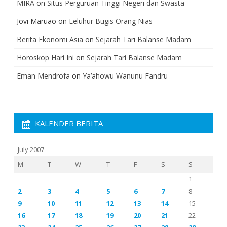
MIRA
on
Situs Perguruan Tinggi Negeri dan Swasta
Jovi Maruao
on
Leluhur Bugis Orang Nias
Berita Ekonomi Asia
on
Sejarah Tari Balanse Madam
Horoskop Hari Ini
on
Sejarah Tari Balanse Madam
Eman Mendrofa
on
Ya’ahowu Wanunu Fandru
KALENDER BERITA
July 2007
M
T
W
T
F
S
S
1
2
3
4
5
6
7
8
9
10
11
12
13
14
15
16
17
18
19
20
21
22