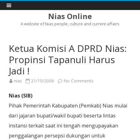
Nias Online
A website of Nias people, culture and current affairs
Skip
to
content
Ketua Komisi A DPRD Nias:
Propinsi Tapanuli Harus
Jadi !
on
nias
21/10/2006
No Comments
Ketua
Komisi
A
Nias (SIB)
DPRD
Nias:
Pihak Pemerintah Kabupaten (Pemkab) Nias mulai
Propinsi
Tapanuli
dari jajaran bupati/wakil bupati beserta lintas
Harus
Jadi
!
instansi terkait saat ini tengah mengupayakan
penggalangan persepsi dukungan untuk