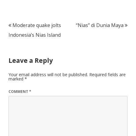
Post
Moderate quake jolts
“Nias” di Dunia Maya
navigation
Indonesia’s Nias Island
Leave a Reply
Your email address will not be published.
Required fields are
marked
*
COMMENT
*