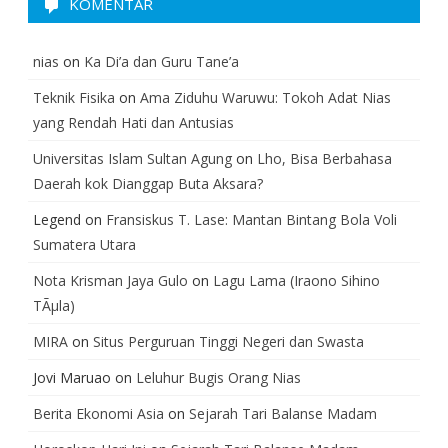
KOMENTAR
nias
on
Ka Di’a dan Guru Tane’a
Teknik Fisika
on
Ama Ziduhu Waruwu: Tokoh Adat Nias
yang Rendah Hati dan Antusias
Universitas Islam Sultan Agung
on
Lho, Bisa Berbahasa
Daerah kok Dianggap Buta Aksara?
Legend
on
Fransiskus T. Lase: Mantan Bintang Bola Voli
Sumatera Utara
Nota Krisman Jaya Gulo
on
Lagu Lama (Iraono Sihino
TÃµla)
MIRA
on
Situs Perguruan Tinggi Negeri dan Swasta
Jovi Maruao
on
Leluhur Bugis Orang Nias
Berita Ekonomi Asia
on
Sejarah Tari Balanse Madam