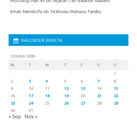
Horoskop Hari Ini
on
Sejarah Tari Balanse Madam
Eman Mendrofa
on
Ya’ahowu Wanunu Fandru
KALENDER BERITA
October 2006
M
T
W
T
F
S
S
1
2
3
4
5
6
7
8
9
10
11
12
13
14
15
16
17
18
19
20
21
22
23
24
25
26
27
28
29
30
31
« Sep
Nov »