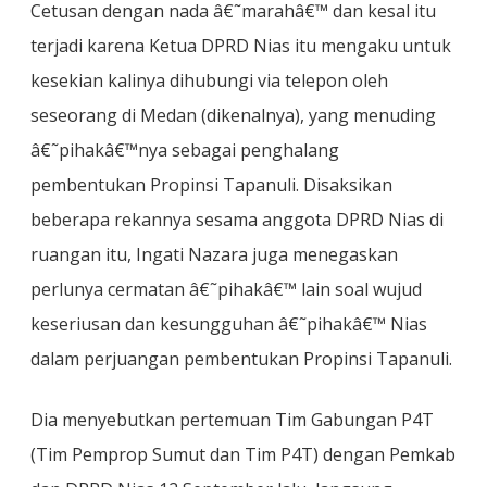
Cetusan dengan nada â€˜marahâ€™ dan kesal itu
terjadi karena Ketua DPRD Nias itu mengaku untuk
kesekian kalinya dihubungi via telepon oleh
seseorang di Medan (dikenalnya), yang menuding
â€˜pihakâ€™nya sebagai penghalang
pembentukan Propinsi Tapanuli. Disaksikan
beberapa rekannya sesama anggota DPRD Nias di
ruangan itu, Ingati Nazara juga menegaskan
perlunya cermatan â€˜pihakâ€™ lain soal wujud
keseriusan dan kesungguhan â€˜pihakâ€™ Nias
dalam perjuangan pembentukan Propinsi Tapanuli.
Dia menyebutkan pertemuan Tim Gabungan P4T
(Tim Pemprop Sumut dan Tim P4T) dengan Pemkab