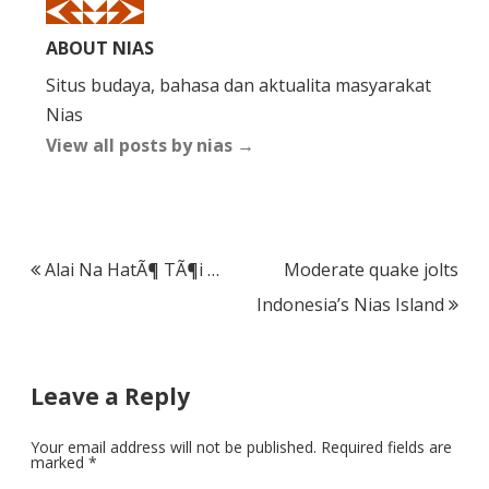
ABOUT NIAS
Situs budaya, bahasa dan aktualita masyarakat
Nias
View all posts by nias
→
Post
Alai Na HatÃ¶ TÃ¶i …
Moderate quake jolts
navigation
Indonesia’s Nias Island
Leave a Reply
Your email address will not be published.
Required fields are
marked
*