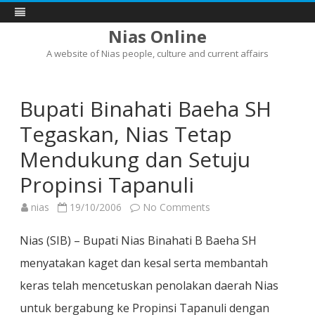
Nias Online
A website of Nias people, culture and current affairs
Skip
to
content
Bupati Binahati Baeha SH
Tegaskan, Nias Tetap
Mendukung dan Setuju
Propinsi Tapanuli
on
nias
19/10/2006
No Comments
Bupati
Binahati
Baeha
Nias (SIB) – Bupati Nias Binahati B Baeha SH
SH
Tegaskan,
menyatakan kaget dan kesal serta membantah
Nias
Tetap
keras telah mencetuskan penolakan daerah Nias
Mendukung
dan
Setuju
untuk bergabung ke Propinsi Tapanuli dengan
Propinsi