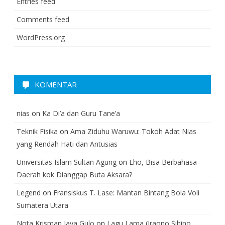
Entries feed
Comments feed
WordPress.org
KOMENTAR
nias
on
Ka Di’a dan Guru Tane’a
Teknik Fisika
on
Ama Ziduhu Waruwu: Tokoh Adat Nias
yang Rendah Hati dan Antusias
Universitas Islam Sultan Agung
on
Lho, Bisa Berbahasa
Daerah kok Dianggap Buta Aksara?
Legend
on
Fransiskus T. Lase: Mantan Bintang Bola Voli
Sumatera Utara
Nota Krisman Jaya Gulo
on
Lagu Lama (Iraono Sihino