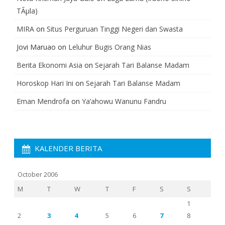
TÃµla)
MIRA
on
Situs Perguruan Tinggi Negeri dan Swasta
Jovi Maruao
on
Leluhur Bugis Orang Nias
Berita Ekonomi Asia
on
Sejarah Tari Balanse Madam
Horoskop Hari Ini
on
Sejarah Tari Balanse Madam
Eman Mendrofa
on
Ya’ahowu Wanunu Fandru
KALENDER BERITA
October 2006
M
T
W
T
F
S
S
1
2
3
4
5
6
7
8