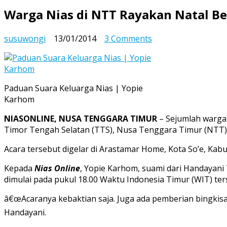
Warga Nias di NTT Rayakan Natal B
on
susuwongi
13/01/2014
3 Comments
Warga
Nias
di
NTT
Paduan Suara Keluarga Nias | Yopie
Rayakan
Karhom
Natal
Bersama
NIASONLINE, NUSA TENGGARA TIMUR
– Sejumlah warga 
Timor Tengah Selatan (TTS), Nusa Tenggara Timur (NTT)
Acara tersebut digelar di Arastamar Home, Kota So’e, Kab
Kepada
Nias Online
, Yopie Karhom, suami dari Handayani
dimulai pada pukul 18.00 Waktu Indonesia Timur (WIT) terseb
â€œAcaranya kebaktian saja. Juga ada pemberian bingkisa
Handayani.