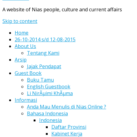
A website of Nias people, culture and current affairs
Skip to content
Home
26-10-2014 s/d 12-08-2015
About Us
Tentang Kami
Arsip
Jajak Pendapat
Guest Book
Buku Tamu
English Guestbook
Li NirÃµimi KhÃµma
Informasi
Anda Mau Menulis di Nias Online ?
Bahasa Indonesia
Indonesia
Daftar Provinsi
Kabinet Kerja