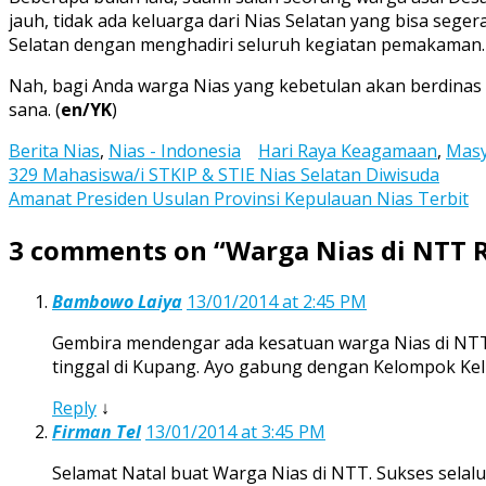
jauh, tidak ada keluarga dari Nias Selatan yang bisa seg
Selatan dengan menghadiri seluruh kegiatan pemakaman.
Nah, bagi Anda warga Nias yang kebetulan akan berdinas
sana. (
en/YK
)
Berita Nias
,
Nias - Indonesia
Hari Raya Keagamaan
,
Masy
Post
329 Mahasiswa/i STKIP & STIE Nias Selatan Diwisuda
Amanat Presiden Usulan Provinsi Kepulauan Nias Terbit
navigation
3 comments on “
Warga Nias di NTT 
Bambowo Laiya
13/01/2014 at 2:45 PM
Gembira mendengar ada kesatuan warga Nias di NTT (
tinggal di Kupang. Ayo gabung dengan Kelompok Kel
Reply
↓
Firman Tel
13/01/2014 at 3:45 PM
Selamat Natal buat Warga Nias di NTT. Sukses sela