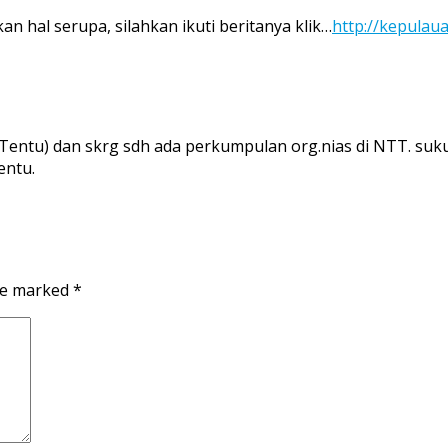
n hal serupa, silahkan ikuti beritanya klik…
http://kepulau
k Tentu) dan skrg sdh ada perkumpulan org.nias di NTT. su
entu.
are marked
*