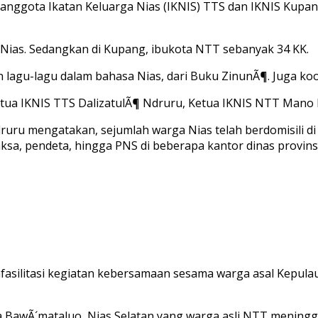
ari anggota Ikatan Keluarga Nias (IKNIS) TTS dan IKNIS Kup
al Nias. Sedangkan di Kupang, ibukota NTT sebanyak 34 KK.
lagu-lagu dalam bahasa Nias, dari Buku ZinunÃ¶. Juga ko
etua IKNIS TTS DalizatulÃ¶ Ndruru, Ketua IKNIS NTT Mano
druru mengatakan, sejumlah warga Nias telah berdomisili di
, jaksa, pendeta, hingga PNS di beberapa kantor dinas prov
mfasilitasi kegiatan kebersamaan sesama warga asal Kepula
sa BawÃ´mataluo, Nias Selatan yang warga asli NTT mening