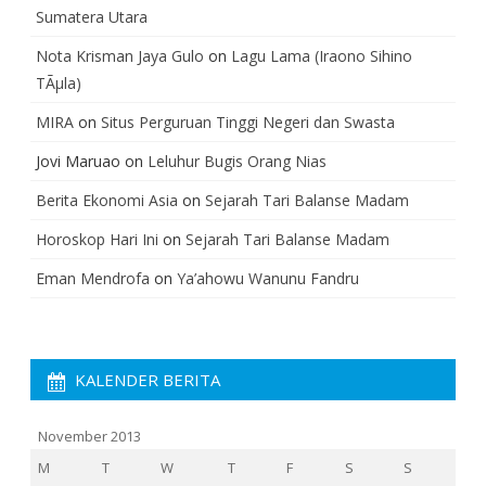
Sumatera Utara
Nota Krisman Jaya Gulo
on
Lagu Lama (Iraono Sihino
TÃµla)
MIRA
on
Situs Perguruan Tinggi Negeri dan Swasta
Jovi Maruao
on
Leluhur Bugis Orang Nias
Berita Ekonomi Asia
on
Sejarah Tari Balanse Madam
Horoskop Hari Ini
on
Sejarah Tari Balanse Madam
Eman Mendrofa
on
Ya’ahowu Wanunu Fandru
KALENDER BERITA
November 2013
M
T
W
T
F
S
S