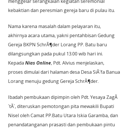
menggelar serangkaian kegiatan seremonial
kebaktian dan peresmian gereja baru di pulau itu.
Nama karena masalah dalam pelayaran itu,
akhirnya acara utama, yakni pentahbisan Gedung
Gereja BKPN SchrÃ¶der Lorang PP. Batu baru
dilangsungkan pada pukul 13.00 wib hari ini.
Kepada
Nias Online
, Pdt. Alvius menjelaskan,
proses dimulai dari halaman desa Desa SiÃ´fa Banua
Lorang menuju gedung Gereja SchrÃ¶der.
Ibadah pembukaan dipimpin oleh Pdt. Yesaya ZagÃ
´tÃ´, diteruskan pemotongan pita mewakili Bupati
Nisel oleh Camat PP.Batu Utara Iskia Garamba, dan
penandatanganan prasasti dan pembukaan pintu