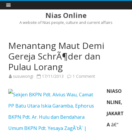
Nias Online
A website of Nias people, culture and current affairs
Skip
to
content
Menantang Maut Demi
Gereja SchrÃ¶der dan
Pulau Lorang
on
susuwongi
17/11/2013
1 Comment
Menantang
Maut
Demi
NIASO
Gereja
SchrÃ¶der
dan
NLINE,
Pulau
Lorang
JAKART
A
â€“