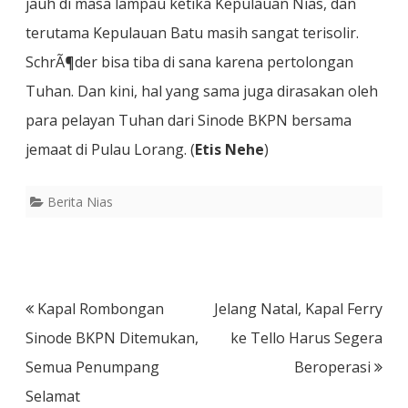
jauh di masa lampau ketika Kepulauan Nias, dan
terutama Kepulauan Batu masih sangat terisolir.
SchrÃ¶der bisa tiba di sana karena pertolongan
Tuhan. Dan kini, hal yang sama juga dirasakan oleh
para pelayan Tuhan dari Sinode BKPN bersama
jemaat di Pulau Lorang. (
Etis Nehe
)
Berita Nias
Post
Kapal Rombongan
Jelang Natal, Kapal Ferry
navigation
Sinode BKPN Ditemukan,
ke Tello Harus Segera
Semua Penumpang
Beroperasi
Selamat