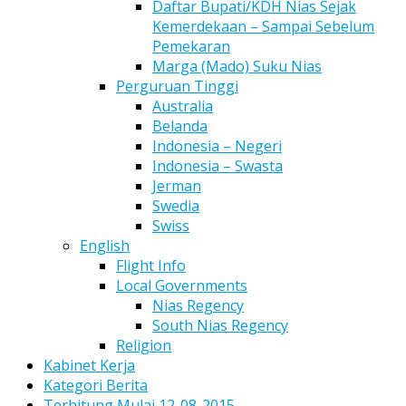
Daftar Bupati/KDH Nias Sejak
Kemerdekaan – Sampai Sebelum
Pemekaran
Marga (Mado) Suku Nias
Perguruan Tinggi
Australia
Belanda
Indonesia – Negeri
Indonesia – Swasta
Jerman
Swedia
Swiss
English
Flight Info
Local Governments
Nias Regency
South Nias Regency
Religion
Kabinet Kerja
Kategori Berita
Terhitung Mulai 12-08-2015