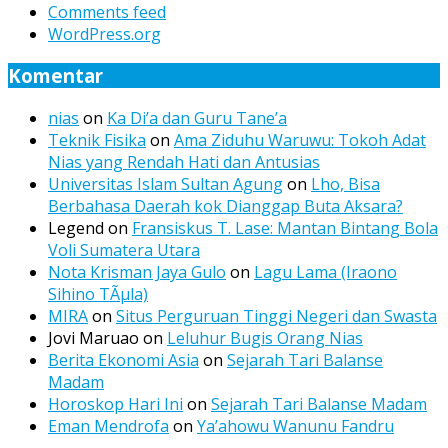
Comments feed
WordPress.org
Komentar
nias
on
Ka Di’a dan Guru Tane’a
Teknik Fisika
on
Ama Ziduhu Waruwu: Tokoh Adat
Nias yang Rendah Hati dan Antusias
Universitas Islam Sultan Agung
on
Lho, Bisa
Berbahasa Daerah kok Dianggap Buta Aksara?
Legend
on
Fransiskus T. Lase: Mantan Bintang Bola
Voli Sumatera Utara
Nota Krisman Jaya Gulo
on
Lagu Lama (Iraono
Sihino TÃµla)
MIRA
on
Situs Perguruan Tinggi Negeri dan Swasta
Jovi Maruao
on
Leluhur Bugis Orang Nias
Berita Ekonomi Asia
on
Sejarah Tari Balanse
Madam
Horoskop Hari Ini
on
Sejarah Tari Balanse Madam
Eman Mendrofa
on
Ya’ahowu Wanunu Fandru