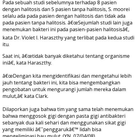
Pada sebuah studi sebelumnya terhadap 8 pasien
dengan halitosis dan 5 pasien tanpa halitosis, S. moorei
selalu ada pada pasien dengan halitosis dan tidak ada
pada pasien tanpa halitosis. â€œSejumlah studi lain juga
menemukan bakteri ini pada pasien-pasien halitosisâ€,
kata Dr. Violet I. Haraszthy yang terlibat pada kedua studi
itu.
Saat ini, â€œtidak banyak diketahui tentang organisme
iniâ€, kata Haraszthy.
â€œDengan kita mengidentifikasi dan mengetahui lebih
jauh tentang bakteri ini, kita bisa mengembangkan
pengobatan untuk mengurangi jumlah mereka dalam
mulut,â€ kata Clark.
Dilaporkan juga bahwa tim yang sama telah menemukan
bahwa menggosok gigi dengan pasta gigi antibakteri
sebanyak dua kali sehari dan menggunakan sikat gigi
yang memiliki â€˜penggarukâ€™ lidah bisa
mengeliminasi bau mulut. (YN, 07/04/08)