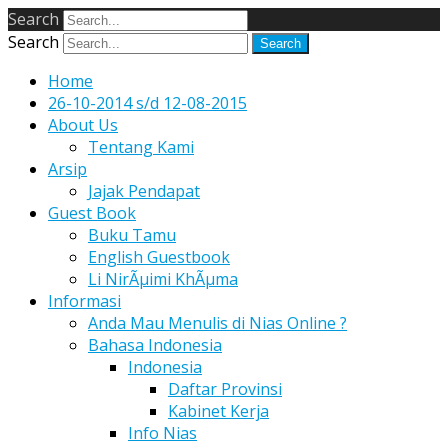
Search
Search
Home
26-10-2014 s/d 12-08-2015
About Us
Tentang Kami
Arsip
Jajak Pendapat
Guest Book
Buku Tamu
English Guestbook
Li NirÃµimi KhÃµma
Informasi
Anda Mau Menulis di Nias Online ?
Bahasa Indonesia
Indonesia
Daftar Provinsi
Kabinet Kerja
Info Nias