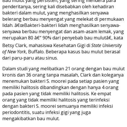
Bau mulut yang persisten, yang sering mendera para
penderitanya, sering kali disebabkan oleh kehadiran
bakteri dalam mulut, yang menghasilkan senyawa
belerang berbau menyengat yang melekat di permukaan
lidah. â€œBakteri-bakteri lidah menghasilkan senyawa-
senyawa berbau menyengat dan asam-asam lemak, yang
merupakan 80 â€“ 90% dari penyebab bau mulutâ€, kata
Betsy Clark, mahasiswa Kesehatan Gigi di
State University
of New York
, Buffalo. Beberapa kasus bau mulut berasal
dari paru-paru atau sinus.
Dalam studi yang melibatkan 21 orang dengan bau mulut
kronis dan 36 orang tanpa masalah, Clark dan koleganya
menemukan bakteri S. moorei pada setiap pasien yang
memiliki halitosis dibandingkan dengan hanya 4 orang
pada pasien yang tidak memiliki halitosis. Ke empat
orang yang tidak memiliki halitosis yang terinfeksi
dengan bakteri S. moorei semuanya memiliki infeksi
periodontitis, suatu infeksi gigi yang juga
mengakibatkan bau mulut.