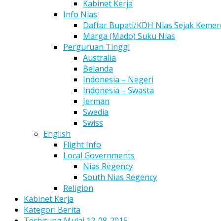
Kabinet Kerja
Info Nias
Daftar Bupati/KDH Nias Sejak Keme
Marga (Mado) Suku Nias
Perguruan Tinggi
Australia
Belanda
Indonesia – Negeri
Indonesia – Swasta
Jerman
Swedia
Swiss
English
Flight Info
Local Governments
Nias Regency
South Nias Regency
Religion
Kabinet Kerja
Kategori Berita
Terhitung Mulai 12-08-2015