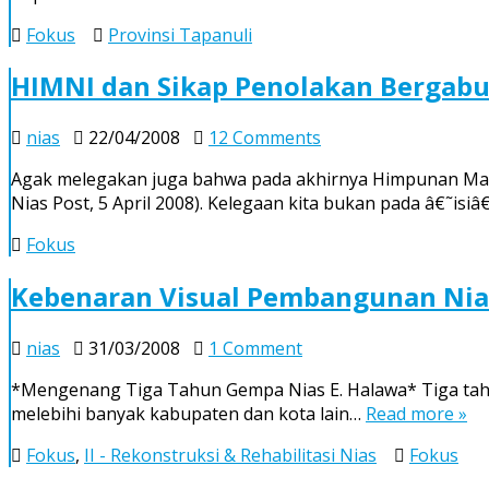
Nias
Fokus
Provinsi Tapanuli
Selatan
Menyumbang
HIMNI dan Sikap Penolakan Bergabu
Rp
22
on
Milyar
nias
22/04/2008
12 Comments
HIMNI
Untuk
Agak melegakan juga bahwa pada akhirnya Himpunan Masy
dan
Bakal
Nias Post, 5 April 2008). Kelegaan kita bukan pada â€˜isi
Sikap
Propinsi
Penolakan
Tapanuli
Fokus
Bergabung
Dengan
Kebenaran Visual Pembangunan Nia
Bakal
Protap
on
nias
31/03/2008
1 Comment
Kebenaran
*Mengenang Tiga Tahun Gempa Nias E. Halawa* Tiga tahu
Visual
melebihi banyak kabupaten dan kota lain…
Read more »
Pembangunan
Nias
Fokus
,
II - Rekonstruksi & Rehabilitasi Nias
Fokus