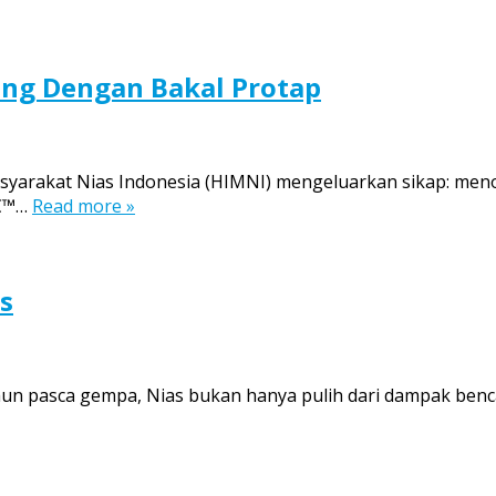
ng Dengan Bakal Protap
arakat Nias Indonesia (HIMNI) mengeluarkan sikap: menol
â€™…
Read more »
s
n pasca gempa, Nias bukan hanya pulih dari dampak benc