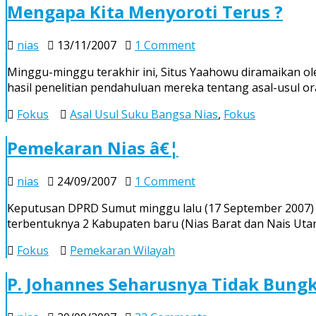
Mengapa Kita Menyoroti Terus ?
on
nias
13/11/2007
1 Comment
Mengapa
Minggu-minggu terakhir ini, Situs Yaahowu diramaikan o
Kita
hasil penelitian pendahuluan mereka tentang asal-usul
Menyoroti
Terus
Fokus
Asal Usul Suku Bangsa Nias
,
Fokus
?
Pemekaran Nias â€¦
on
nias
24/09/2007
1 Comment
Pemekaran
Keputusan DPRD Sumut minggu lalu (17 September 2007) 
Nias
terbentuknya 2 Kabupaten baru (Nias Barat dan Nais Uta
â€¦
Fokus
Pemekaran Wilayah
P. Johannes Seharusnya Tidak Bun