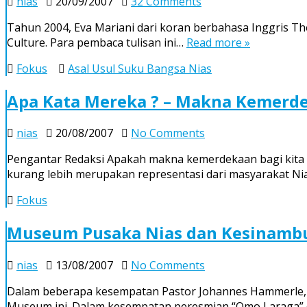
on
nias
20/09/2007
32 Comments
P.
Tahun 2004, Eva Mariani dari koran berbahasa Inggris The
Johannes
Culture. Para pembaca tulisan ini…
Read more »
Seharusnya
Tidak
Fokus
Asal Usul Suku Bangsa Nias
Bungkam
Apa Kata Mereka ? – Makna Kemerde
on
nias
20/08/2007
No Comments
Apa
Pengantar Redaksi Apakah makna kemerdekaan bagi kita m
Kata
kurang lebih merupakan representasi dari masyarakat N
Mereka
?
Fokus
–
Makna
Museum Pusaka Nias dan Kesinam
Kemerdekaan
Bagi
on
nias
13/08/2007
No Comments
Masyarakat
Museum
Nias
Dalam beberapa kesempatan Pastor Johannes Hammerle, 
Pusaka
Museum ini. Dalam kesempatan peresmian “Omo Laraga