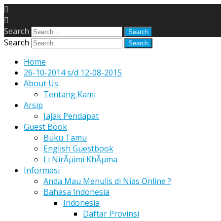
Search
Search
Home
26-10-2014 s/d 12-08-2015
About Us
Tentang Kami
Arsip
Jajak Pendapat
Guest Book
Buku Tamu
English Guestbook
Li NirÃµimi KhÃµma
Informasi
Anda Mau Menulis di Nias Online ?
Bahasa Indonesia
Indonesia
Daftar Provinsi