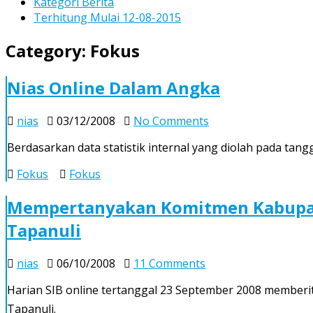
Kategori Berita
Terhitung Mulai 12-08-2015
Category:
Fokus
Nias Online Dalam Angka
on
nias
03/12/2008
No Comments
Nias
Berdasarkan data statistik internal yang diolah pada ta
Online
Dalam
Fokus
Fokus
Angka
Mempertanyakan Komitmen Kabupate
Tapanuli
on
nias
06/10/2008
11 Comments
Mempertanyakan
Harian SIB online tertanggal 23 September 2008 member
Komitmen
Tapanuli.
Kabupaten