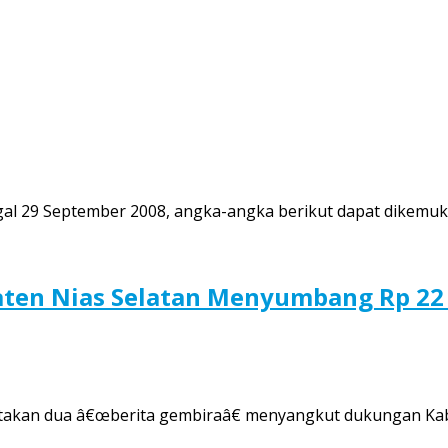
nggal 29 September 2008, angka-angka berikut dapat dikemu
n Nias Selatan Menyumbang Rp 22 M
itakan dua â€œberita gembiraâ€ menyangkut dukungan Ka