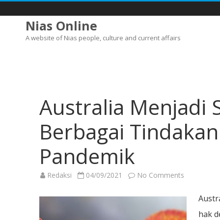
Nias Online
A website of Nias people, culture and current affairs
Australia Menjadi
Berbagai Tindakan
Pandemik
on
Redaksi
04/09/2021
No Comments
Australia
Menjadi
Sorotan
Austr
Dunia
Karena
hak d
Berbagai