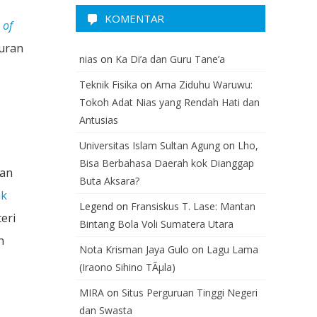
KOMENTAR
 of
turan
nias
on
Ka Di’a dan Guru Tane’a
Teknik Fisika
on
Ama Ziduhu Waruwu:
Tokoh Adat Nias yang Rendah Hati dan
Antusias
Universitas Islam Sultan Agung
on
Lho,
Bisa Berbahasa Daerah kok Dianggap
gan
Buta Aksara?
ak
Legend
on
Fransiskus T. Lase: Mantan
eri
Bintang Bola Voli Sumatera Utara
n
Nota Krisman Jaya Gulo
on
Lagu Lama
(Iraono Sihino TÃµla)
MIRA
on
Situs Perguruan Tinggi Negeri
dan Swasta