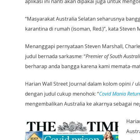
aplikasi ini nanti akan dipakai juga untuk meng
“Masyarakat Australia Selatan seharusnya bangg
karantina di rumah (isoman, Red.)”, kata Steven M
Menanggapi pernyataan Steven Marshall, Charle
judul bernada sarkasme: “
Premier of South Austra
berharap anda bangga karena kami memata-mata
Harian Wall Street Journal dalam kolom opini / 
dengan judul cukup menohok: “
Covid Mania Returns
mengembalikan Australia ke akarnya sebagai ne
Hari
Austr