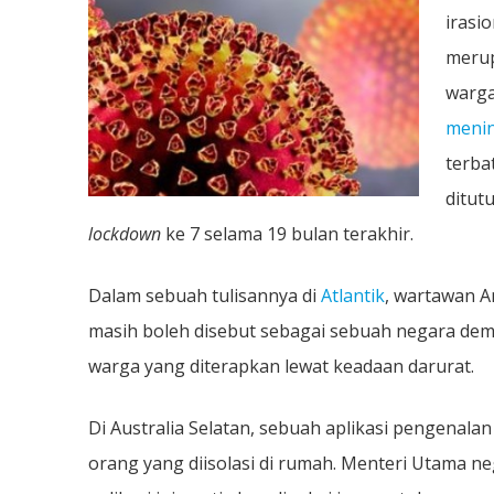
Tindakan
irasi
Berlebihan
Menghadap
Pandemik
merup
warga
menin
terba
ditut
lockdown
ke 7 selama 19 bulan terakhir.
Dalam sebuah tulisannya di
Atlantik
, wartawan A
masih boleh disebut sebagai sebuah negara dem
warga yang diterapkan lewat keadaan darurat.
Di Australia Selatan, sebuah aplikasi pengenala
orang yang diisolasi di rumah. Menteri Utama n