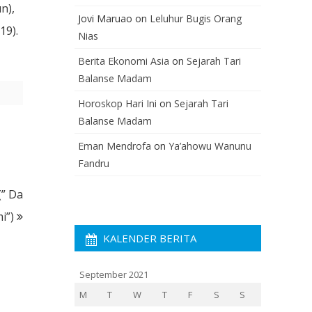
n),
Jovi Maruao
on
Leluhur Bugis Orang
19).
Nias
Berita Ekonomi Asia
on
Sejarah Tari
Balanse Madam
Horoskop Hari Ini
on
Sejarah Tari
Balanse Madam
Eman Mendrofa
on
Ya’ahowu Wanunu
Fandru
(” Da
i”)
KALENDER BERITA
September 2021
M
T
W
T
F
S
S