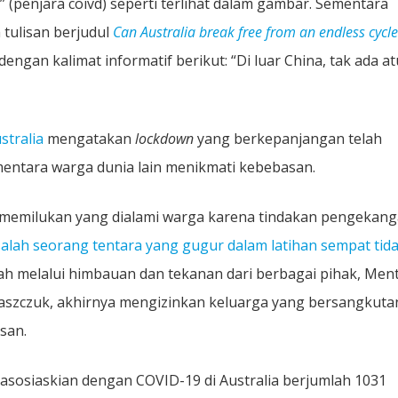
” (penjara coivd) seperti terlihat dalam gambar. Sementara
 tulisan berjudul
Can Australia break free from an endless cycle
ngan kalimat informatif berikut: “Di luar China, tak ada a
stralia
mengatakan
lockdown
yang berkepanjangan telah
mentara warga dunia lain menikmati kebebasan.
h memilukan yang dialami warga karena tindakan pengekan
salah seorang tentara yang gugur dalam latihan sempat tid
lah melalui himbauan dan tekanan dari berbagai pihak, Ment
aszczuk, akhirnya mengizinkan keluarga yang bersangkuta
san.
iasosiaskian dengan COVID-19 di Australia berjumlah 1031