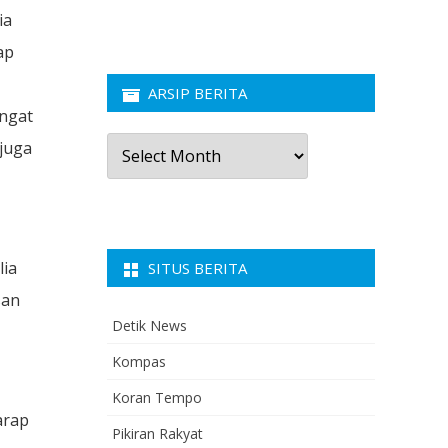
ia
ap
ARSIP BERITA
ngat
Arsip
 juga
Berita
lia
SITUS BERITA
san
Detik News
Kompas
Koran Tempo
arap
Pikiran Rakyat