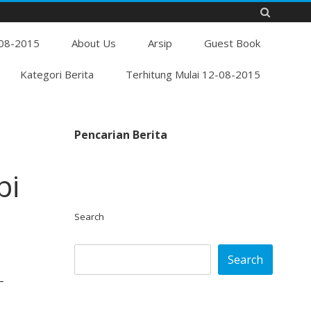
Skip
-08-2015
to
About Us
Arsip
Guest Book
content
Kategori Berita
Terhitung Mulai 12-08-2015
Pencarian Berita
pi
Search
Search
–