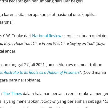
ontrol kedatangan penumpang dari luar negeri.
a karena kita merupakan pilot nasional untuk aplikasi
arshall.
s C.W. Cooke dari
National Review
menulis sebuah opini de
lia: Boy, I Hope Youâ€™re Proud Weâ€™re Spying on You
” (Saya
i anda).
ulasan tanggal 27 Juli 2021, James Morrow memuat tulisan
 Australia to Its Roots as a Nation of Prisoners
“. (Covid mania
gara para narapidana).
an
The Times
dalam halaman pertama versi cetaknya meng
alia yang menerapkan
lockdown
yang berlebihan sebagai “
C