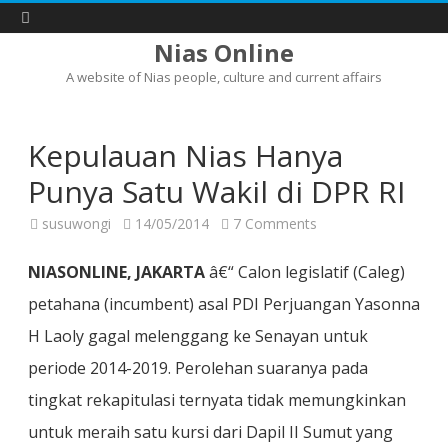
Nias Online
A website of Nias people, culture and current affairs
Skip
to
content
Kepulauan Nias Hanya
Punya Satu Wakil di DPR RI
on
susuwongi
14/05/2014
7 Comments
Kepulauan
Nias
Hanya
NIASONLINE, JAKARTA
â€“ Calon legislatif (Caleg)
Punya
Satu
petahana (incumbent) asal PDI Perjuangan Yasonna
Wakil
di
H Laoly gagal melenggang ke Senayan untuk
DPR
RI
periode 2014-2019. Perolehan suaranya pada
tingkat rekapitulasi ternyata tidak memungkinkan
untuk meraih satu kursi dari Dapil II Sumut yang