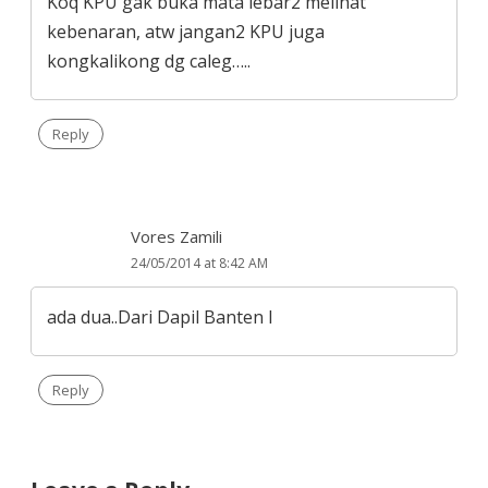
Koq KPU gak buka mata lebar2 melihat
kebenaran, atw jangan2 KPU juga
kongkalikong dg caleg…..
Reply
Vores Zamili
24/05/2014 at 8:42 AM
ada dua..Dari Dapil Banten I
Reply