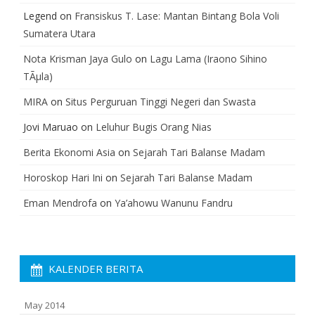
Legend
on
Fransiskus T. Lase: Mantan Bintang Bola Voli
Sumatera Utara
Nota Krisman Jaya Gulo
on
Lagu Lama (Iraono Sihino
TÃµla)
MIRA
on
Situs Perguruan Tinggi Negeri dan Swasta
Jovi Maruao
on
Leluhur Bugis Orang Nias
Berita Ekonomi Asia
on
Sejarah Tari Balanse Madam
Horoskop Hari Ini
on
Sejarah Tari Balanse Madam
Eman Mendrofa
on
Ya’ahowu Wanunu Fandru
KALENDER BERITA
May 2014