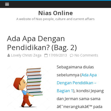
Nias Online
A website of Nias people, culture and current affairs
Skip
to
content
Ada Apa Dengan
Pendidikan? (Bag. 2)
on
Lovely Christi Zega
17/09/2013
No Comments
Ada
Apa
Dengan
Sebagaimana diulas
Pendidi
(Bag.
sebelumnya (
Ada Apa
2)
Dengan Pendidikan –
Bagian 1
), kondisi Jepang
dan Jerman sama-sama
â€˜merangkakâ€™ pada