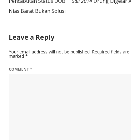
navigation
Pencabutan Status DOB
Sail 2014
Urung Digelar
Nias Barat Bukan Solusi
Leave a Reply
Your email address will not be published.
Required fields are
marked
*
COMMENT
*