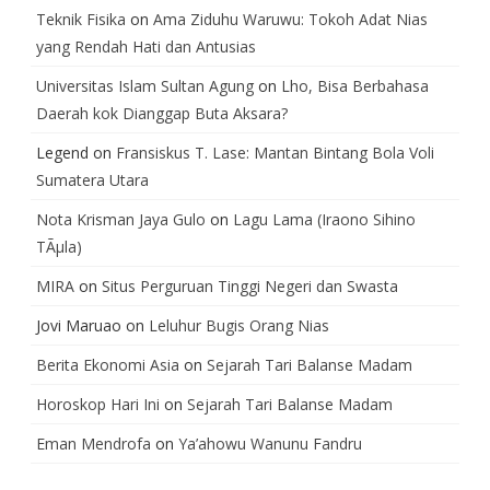
Teknik Fisika
on
Ama Ziduhu Waruwu: Tokoh Adat Nias
yang Rendah Hati dan Antusias
Universitas Islam Sultan Agung
on
Lho, Bisa Berbahasa
Daerah kok Dianggap Buta Aksara?
Legend
on
Fransiskus T. Lase: Mantan Bintang Bola Voli
Sumatera Utara
Nota Krisman Jaya Gulo
on
Lagu Lama (Iraono Sihino
TÃµla)
MIRA
on
Situs Perguruan Tinggi Negeri dan Swasta
Jovi Maruao
on
Leluhur Bugis Orang Nias
Berita Ekonomi Asia
on
Sejarah Tari Balanse Madam
Horoskop Hari Ini
on
Sejarah Tari Balanse Madam
Eman Mendrofa
on
Ya’ahowu Wanunu Fandru