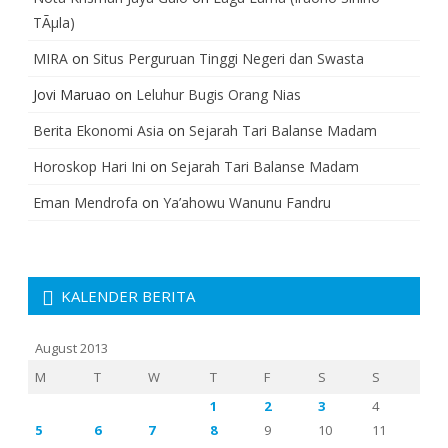
TÃµla)
MIRA
on
Situs Perguruan Tinggi Negeri dan Swasta
Jovi Maruao
on
Leluhur Bugis Orang Nias
Berita Ekonomi Asia
on
Sejarah Tari Balanse Madam
Horoskop Hari Ini
on
Sejarah Tari Balanse Madam
Eman Mendrofa
on
Ya’ahowu Wanunu Fandru
KALENDER BERITA
August 2013
M
T
W
T
F
S
S
1
2
3
4
5
6
7
8
9
10
11