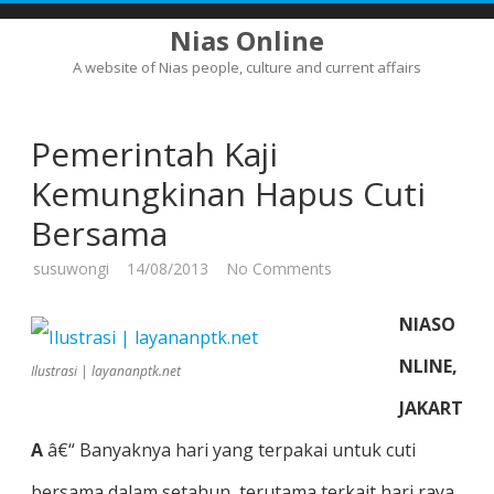
Nias Online
A website of Nias people, culture and current affairs
Skip
to
content
Pemerintah Kaji
Kemungkinan Hapus Cuti
Bersama
on
susuwongi
14/08/2013
No Comments
Pemerintah
Kaji
Kemungkinan
NIASO
Hapus
Cuti
Bersama
NLINE,
Ilustrasi | layananptk.net
JAKART
A
â€“ Banyaknya hari yang terpakai untuk cuti
bersama dalam setahun, terutama terkait hari raya