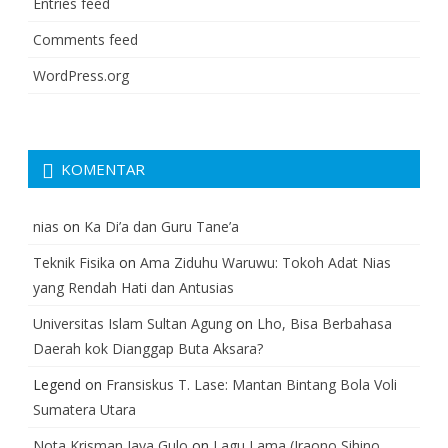
Entries feed
Comments feed
WordPress.org
KOMENTAR
nias
on
Ka Di’a dan Guru Tane’a
Teknik Fisika
on
Ama Ziduhu Waruwu: Tokoh Adat Nias
yang Rendah Hati dan Antusias
Universitas Islam Sultan Agung
on
Lho, Bisa Berbahasa
Daerah kok Dianggap Buta Aksara?
Legend
on
Fransiskus T. Lase: Mantan Bintang Bola Voli
Sumatera Utara
Nota Krisman Jaya Gulo
on
Lagu Lama (Iraono Sihino