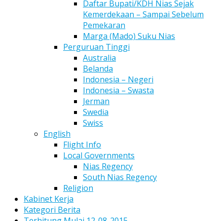
Daftar Bupati/KDH Nias Sejak
Kemerdekaan – Sampai Sebelum
Pemekaran
Marga (Mado) Suku Nias
Perguruan Tinggi
Australia
Belanda
Indonesia – Negeri
Indonesia – Swasta
Jerman
Swedia
Swiss
English
Flight Info
Local Governments
Nias Regency
South Nias Regency
Religion
Kabinet Kerja
Kategori Berita
Terhitung Mulai 12-08-2015