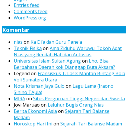
Entries feed
Comments feed
WordPress.org
Komentar
nias
on
Ka Di’a dan Guru Tane’a
Teknik Fisika
on
Ama Ziduhu Waruwu: Tokoh Adat
Nias yang Rendah Hati dan Antusias
Universitas Islam Sultan Agung
on
Lho, Bisa
Berbahasa Daerah kok Dianggap Buta Aksara?
Legend
on
Fransiskus T. Lase: Mantan Bintang Bola
Voli Sumatera Utara
Nota Krisman Jaya Gulo
on
Lagu Lama (Iraono
Sihino TÃµla)
MIRA
on
Situs Perguruan Tinggi Negeri dan Swasta
Jovi Maruao
on
Leluhur Bugis Orang Nias
Berita Ekonomi Asia
on
Sejarah Tari Balanse
Madam
Horoskop Hari Ini
on
Sejarah Tari Balanse Madam