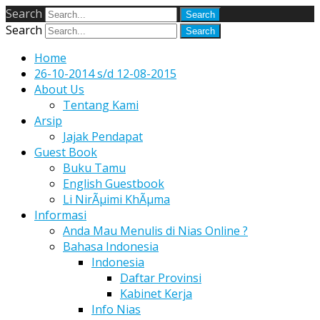
Search
Search
Home
26-10-2014 s/d 12-08-2015
About Us
Tentang Kami
Arsip
Jajak Pendapat
Guest Book
Buku Tamu
English Guestbook
Li NirÃµimi KhÃµma
Informasi
Anda Mau Menulis di Nias Online ?
Bahasa Indonesia
Indonesia
Daftar Provinsi
Kabinet Kerja
Info Nias