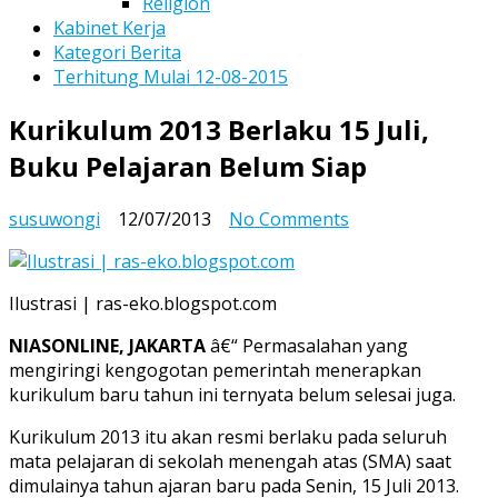
Religion
Kabinet Kerja
Kategori Berita
Terhitung Mulai 12-08-2015
Kurikulum 2013 Berlaku 15 Juli,
Buku Pelajaran Belum Siap
on
susuwongi
12/07/2013
No Comments
Kurikulum
2013
Berlaku
Ilustrasi | ras-eko.blogspot.com
15
Juli,
NIASONLINE, JAKARTA
â€“ Permasalahan yang
Buku
mengiringi kengogotan pemerintah menerapkan
Pelajaran
kurikulum baru tahun ini ternyata belum selesai juga.
Belum
Kurikulum 2013 itu akan resmi berlaku pada seluruh
Siap
mata pelajaran di sekolah menengah atas (SMA) saat
dimulainya tahun ajaran baru pada Senin, 15 Juli 2013.