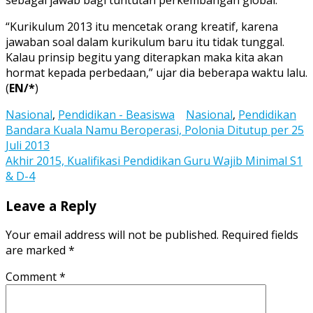
“Kurikulum 2013 itu mencetak orang kreatif, karena
jawaban soal dalam kurikulum baru itu tidak tunggal.
Kalau prinsip begitu yang diterapkan maka kita akan
hormat kepada perbedaan,” ujar dia beberapa waktu lalu.
(
EN/*
)
Nasional
,
Pendidikan - Beasiswa
Nasional
,
Pendidikan
Post
Bandara Kuala Namu Beroperasi, Polonia Ditutup per 25
Juli 2013
navigation
Akhir 2015, Kualifikasi Pendidikan Guru Wajib Minimal S1
& D-4
Leave a Reply
Your email address will not be published.
Required fields
are marked
*
Comment
*