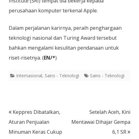
Institute (SRI) tempat dia bekerja kepada
perusahaan komputer terkenal Apple.
Dalam perjalanan karirnya, peraih penghargaan
teknologi nasional dan Turing Award tersebut
bahkan mengalami kesulitan pendanaan untuk
riset-risetnya. (
EN/*
)
Internasional
,
Sains - Teknologi
Sains - Teknologi
Post
Keppres Dibatalkan,
Setelah Aceh, Kini
navigation
Aturan Penjualan
Mentawai Dihajar Gempa
Minuman Keras Cukup
6,1 SR