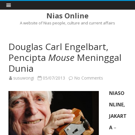
Nias Online
A website of Nias people, culture and current affairs
Skip
to
content
Douglas Carl Engelbart,
Pencipta
Mouse
Meninggal
Dunia
on
susuwongi
05/07/2013
No Comments
Douglas
Carl
Engelbart,
NIASO
Pencipta
Mouse
Meninggal
NLINE,
Dunia
JAKART
A
–