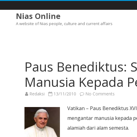
Nias Online
A website of Nias people, culture and current affairs
Paus Benediktus: 
Manusia Kepada P
on
Redaksi
13/11/2010
No Comments
Paus
Benediktus
Sains
Vatikan – Paus Benediktus XV
Bisa
Mengantar
mengantar manusia kepada p
Manusia
Kepada
alamiah dari alam semesta.
Pengenala
Akan
Tuhan