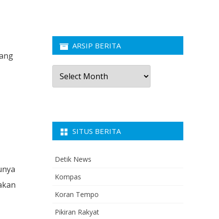
ARSIP BERITA
yang
Arsip
Berita
SITUS BERITA
Detik News
unya
Kompas
akan
Koran Tempo
Pikiran Rakyat