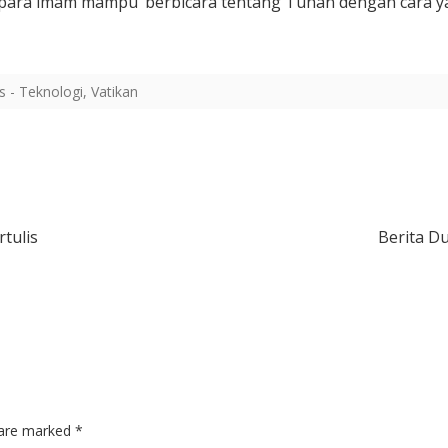
ah para imam mampu ‘berbicara tentang Tuhan dengan cara 
s - Teknologi
,
Vatikan
tulis
Berita D
s are marked
*