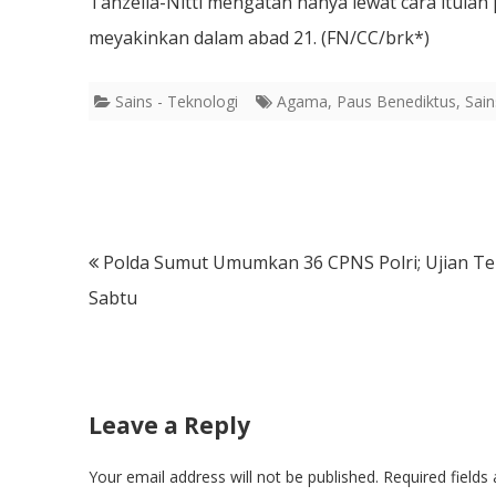
Tanzella-Nitti mengatan hanya lewat cara itul
meyakinkan dalam abad 21. (FN/CC/brk*)
Sains - Teknologi
Agama
,
Paus Benediktus
,
Sain
Post
Polda Sumut Umumkan 36 CPNS Polri; Ujian Ter
navigation
Sabtu
Leave a Reply
Your email address will not be published.
Required field