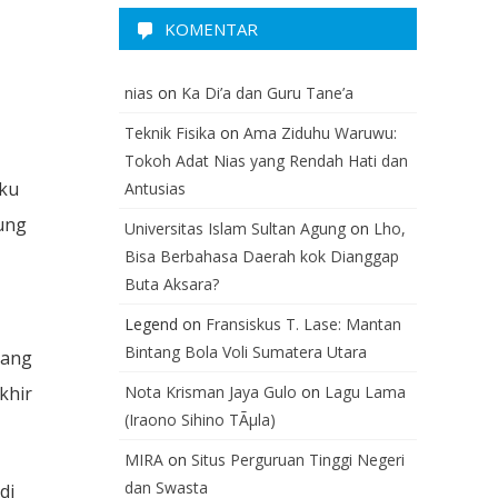
KOMENTAR
nias
on
Ka Di’a dan Guru Tane’a
Teknik Fisika
on
Ama Ziduhu Waruwu:
Tokoh Adat Nias yang Rendah Hati dan
uku
Antusias
ung
Universitas Islam Sultan Agung
on
Lho,
Bisa Berbahasa Daerah kok Dianggap
Buta Aksara?
Legend
on
Fransiskus T. Lase: Mantan
Bintang Bola Voli Sumatera Utara
yang
khir
Nota Krisman Jaya Gulo
on
Lagu Lama
(Iraono Sihino TÃµla)
MIRA
on
Situs Perguruan Tinggi Negeri
dan Swasta
di