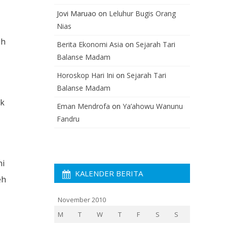
Jovi Maruao
on
Leluhur Bugis Orang
Nias
ah
Berita Ekonomi Asia
on
Sejarah Tari
Balanse Madam
Horoskop Hari Ini
on
Sejarah Tari
Balanse Madam
ak
Eman Mendrofa
on
Ya’ahowu Wanunu
Fandru
ni
KALENDER BERITA
eh
November 2010
M
T
W
T
F
S
S