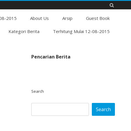
Skip
-08-2015
to
About Us
Arsip
Guest Book
content
Kategori Berita
Terhitung Mulai 12-08-2015
Pencarian Berita
Search
Search