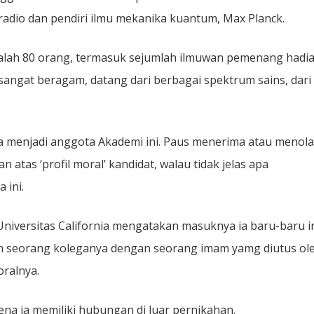
radio dan pendiri ilmu mekanika kuantum, Max Planck.
lah 80 orang, termasuk sejumlah ilmuwan pemenang hadi
sangat beragam, datang dari berbagai spektrum sains, dari
ria menjadi anggota Akademi ini. Paus menerima atau menol
atas ‘profil moral’ kandidat, walau tidak jelas apa
 ini.
Universitas California mengatakan masuknya ia baru-baru i
an seorang koleganya dengan seorang imam yamg diutus ol
oralnya.
ena ia memiliki hubungan di luar pernikahan.