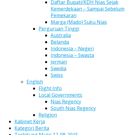
Daftar Bupati/KDH Nias Sejak
Kemerdekaan – Sampai Sebelum
Pemekaran
Marga (Mado) Suku Nias
Perguruan Tinggi
Australia
Belanda
Indonesia – Negeri
Indonesia – Swasta
Jerman
Swedia
Swiss
English
Flight Info
Local Governments
Nias Regency
South Nias Regency
Religion
Kabinet Kerja
Kategori Berita
Terhitung Mulai 12-08-2015