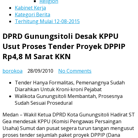
Religion
Kabinet Kerja
Kategori Berita
Terhitung Mulai 12-08-2015
DPRD Gunungsitoli Desak KPPU
Usut Proses Tender Proyek DPPIP
Rp4,8 M Sarat KKN
on
borokoa
28/09/2010
No Comments
DPRD
Tender Hanya Formalitas, Pemenangnya Sudah
Gunungsitoli
Diarahkan Untuk Kroni-kroni Pejabat
Desak
Walikota Gunungsitoli Membantah, Prosesnya
KPPU
Sudah Sesuai Prosedural
Usut
Proses
Medan – Wakil Ketua DPRD Kota Gunungsitoli Hadirat ST
Tender
Gea mendesak KPPU (Komisi Pengawas Persaingan
Proyek
Usaha) Sumut dan pusat segera turun tangan mengusut
DPPIP
proses tender sejumlah paket proyek DPPIP (Dana