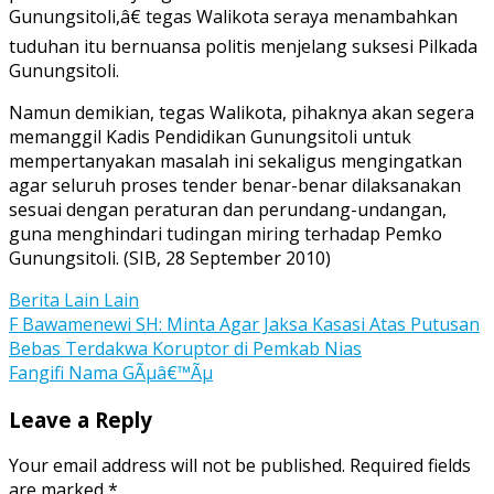
Gunungsitoli,â€ tegas Walikota seraya menambahkan
tuduhan itu bernuansa politis menjelang suksesi Pilkada
Gunungsitoli.
Namun demikian, tegas Walikota, pihaknya akan segera
memanggil Kadis Pendidikan Gunungsitoli untuk
mempertanyakan masalah ini sekaligus mengingatkan
agar seluruh proses tender benar-benar dilaksanakan
sesuai dengan peraturan dan perundang-undangan,
guna menghindari tudingan miring terhadap Pemko
Gunungsitoli. (SIB, 28 September 2010)
Berita Lain Lain
Post
F Bawamenewi SH: Minta Agar Jaksa Kasasi Atas Putusan
Bebas Terdakwa Koruptor di Pemkab Nias
navigation
Fangifi Nama GÃµâ€™Ãµ
Leave a Reply
Your email address will not be published.
Required fields
are marked
*