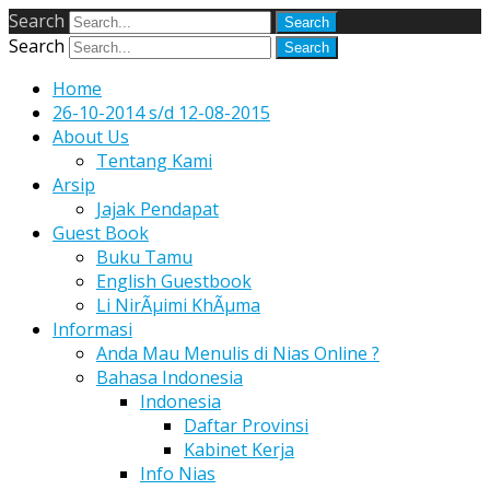
Search
Search
Home
26-10-2014 s/d 12-08-2015
About Us
Tentang Kami
Arsip
Jajak Pendapat
Guest Book
Buku Tamu
English Guestbook
Li NirÃµimi KhÃµma
Informasi
Anda Mau Menulis di Nias Online ?
Bahasa Indonesia
Indonesia
Daftar Provinsi
Kabinet Kerja
Info Nias