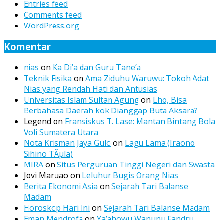
Entries feed
Comments feed
WordPress.org
Komentar
nias
on
Ka Di’a dan Guru Tane’a
Teknik Fisika
on
Ama Ziduhu Waruwu: Tokoh Adat
Nias yang Rendah Hati dan Antusias
Universitas Islam Sultan Agung
on
Lho, Bisa
Berbahasa Daerah kok Dianggap Buta Aksara?
Legend
on
Fransiskus T. Lase: Mantan Bintang Bola
Voli Sumatera Utara
Nota Krisman Jaya Gulo
on
Lagu Lama (Iraono
Sihino TÃµla)
MIRA
on
Situs Perguruan Tinggi Negeri dan Swasta
Jovi Maruao
on
Leluhur Bugis Orang Nias
Berita Ekonomi Asia
on
Sejarah Tari Balanse
Madam
Horoskop Hari Ini
on
Sejarah Tari Balanse Madam
Eman Mendrofa
on
Ya’ahowu Wanunu Fandru