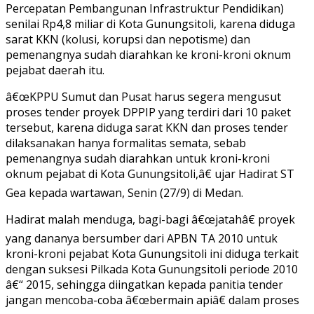
Rp4,8
Percepatan Pembangunan Infrastruktur Pendidikan)
M
senilai Rp4,8 miliar di Kota Gunungsitoli, karena diduga
Sarat
sarat KKN (kolusi, korupsi dan nepotisme) dan
KKN
pemenangnya sudah diarahkan ke kroni-kroni oknum
pejabat daerah itu.
â€œKPPU Sumut dan Pusat harus segera mengusut
proses tender proyek DPPIP yang terdiri dari 10 paket
tersebut, karena diduga sarat KKN dan proses tender
dilaksanakan hanya formalitas semata, sebab
pemenangnya sudah diarahkan untuk kroni-kroni
oknum pejabat di Kota Gunungsitoli,â€ ujar Hadirat ST
Gea kepada wartawan, Senin (27/9) di Medan.
Hadirat malah menduga, bagi-bagi â€œjatahâ€ proyek
yang dananya bersumber dari APBN TA 2010 untuk
kroni-kroni pejabat Kota Gunungsitoli ini diduga terkait
dengan suksesi Pilkada Kota Gunungsitoli periode 2010
â€“ 2015, sehingga diingatkan kepada panitia tender
jangan mencoba-coba â€œbermain apiâ€ dalam proses